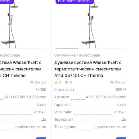
агазин
Интернет-магазин
 аксессуары
Сантехника и аксессуары
тема WasserKraft с
Душевая система WasserKraft с
ческим смесителем
термостатическим смесителем
5.CH Thermo
A113.067.101.CH Thermo
2-4 дня
0
0
2-4 дня
83006
Код товара
82947
A113.067.065.CH Thermo
Артикул
A113.067.101.CH Thermo
5 лет
Гарантия
5 лет
латунь
Материал
латунь
Да
Термостат
Да
душевая система
Тип изделия
душевая система