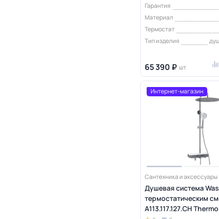
Гарантия
Материал
Термостат
Тип изделия
ду
65 390 ₽
шт
Интернет-магазин
Сантехника и аксессуары
Душевая система Wass
термостатическим см
A113.117.127.CH Thermo