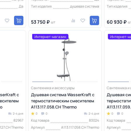
Да
Тип изделия
душевая система
Тип изделия
53 750 ₽
60 930 ₽
шт
ш
Интернет-магазин
Интернет-м
Сантехника и аксессуары
Сантехника и
erKraft с
Душевая система WasserKraft с
Душевая сис
есителем
термостатическим смесителем
термостати
mo
A113.117.058.CH Thermo
A113.117.05
2-4 дня
0
0
2-4 дня
0
0
82967
Код товара
83024
Код товара
.127.CH Thermo
Артикул
A113.117.058.CH Thermo
Артикул