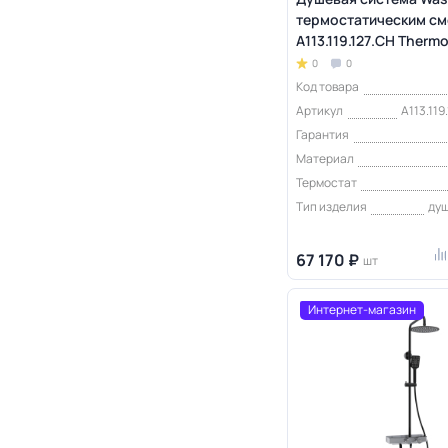
термостатическим см
A113.119.127.CH Therm
0
0
Код товара
Артикул
A113.119
Гарантия
Материал
Термостат
Тип изделия
ду
67 170 ₽
шт
Интернет-магазин