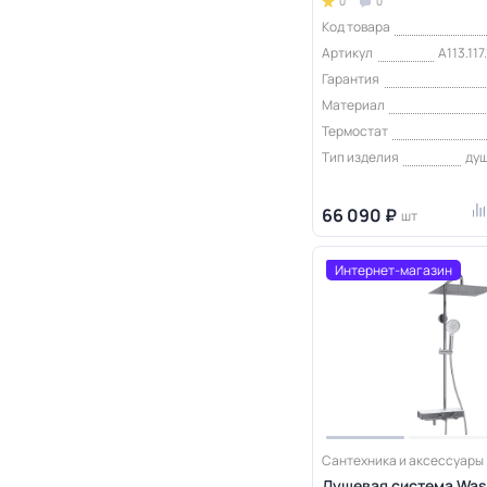
0
0
Код товара
Артикул
A113.11
Гарантия
Материал
Термостат
Тип изделия
ду
66 090 ₽
шт
Интернет-магазин
Сантехника и аксессуары
Душевая система Wass