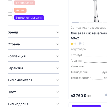
Распродажа
Акция
Интернет-магазин
Сантехника и аксессуары
Бренд
Душевая система Was
A042
Страна
0
0
Код товара
Артикул
Коллекция
Гарантия
Материал
Гарантия
Тип изделия
ду
Тип смесителя
д
Тип смесителя
Цвет
43 760 ₽
шт
Тип изделия