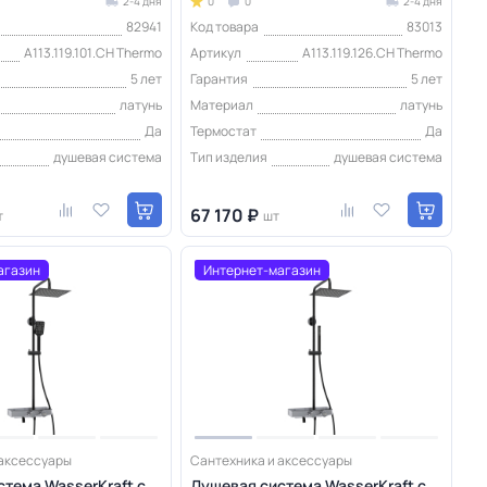
2-4 дня
0
0
2-4 дня
82941
Код товара
83013
A113.119.101.CH Thermo
Артикул
A113.119.126.CH Thermo
5 лет
Гарантия
5 лет
латунь
Материал
латунь
Да
Термостат
Да
душевая система
Тип изделия
душевая система
67 170 ₽
т
шт
агазин
Интернет-магазин
 аксессуары
Сантехника и аксессуары
тема WasserKraft с
Душевая система WasserKraft с