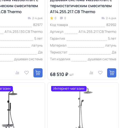
ческим смесителем
термостатическим смесителем
0.CB Thermo
A114.255.217.CB Thermo
2-4 дня
0
0
2-4 дня
82977
Код товара
82992
A114.255.130.CB Thermo
Артикул
A114.255.217.CB Thermo
5 лет
Гарантия
5 лет
латунь
Материал
латунь
Да
Термостат
Да
душевая система
Тип изделия
душевая система
68 510 ₽
шт
агазин
Интернет-магазин