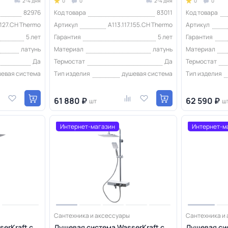
2-4 дня
0
0
2-4 дня
0
0
82976
Код товара
83011
Код товара
7.127.CH Thermo
Артикул
A113.117.155.CH Thermo
Артикул
5 лет
Гарантия
5 лет
Гарантия
латунь
Материал
латунь
Материал
Да
Термостат
Да
Термостат
шевая система
Тип изделия
душевая система
Тип изделия
61 880 ₽
62 590 ₽
шт
ш
Интернет-магазин
Интернет-м
Сантехника и аксессуары
Сантехника и
erKraft с
Душевая система WasserKraft с
Душевая сис