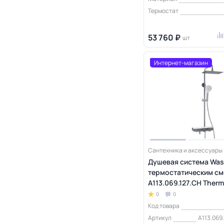
Термостат
53 760 ₽
шт
Интернет-магазин
Сантехника и аксессуары
Душевая система Wass
термостатическим см
A113.069.127.CH Ther
0
0
Код товара
Артикул
A113.069