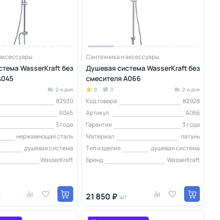
 аксессуары
Сантехника и аксессуары
тема WasserKraft без
Душевая система WasserKraft без
A045
смесителя A066
2-4 дня
0
0
2-4 дня
82930
Код товара
82928
A045
Артикул
A066
3 года
Гарантия
3 года
нержавеющая сталь
Материал
латунь
душевая система
Тип изделия
душевая система
WasserKraft
Бренд
WasserKraft
21 850 ₽
т
шт