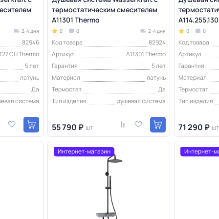
есителем
термостатическим смесителем
термостати
o
A11301 Thermo
A114.255.13
2-4 дня
0
0
2-4 дня
0
0
82946
Код товара
82924
Код товара
.127.CH Thermo
Артикул
A11301 Thermo
Артикул
5 лет
Гарантия
5 лет
Гарантия
латунь
Материал
латунь
Материал
Да
Термостат
Да
Термостат
шевая система
Тип изделия
душевая система
Тип изделия
55 790 ₽
71 290 ₽
шт
шт
Интернет-магазин
Интернет-м