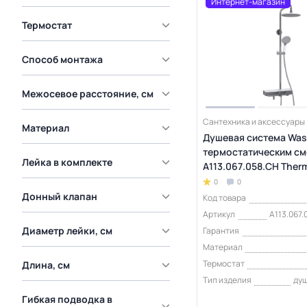
Интернет-магазин
Термостат
Способ монтажа
Межосевое расстояние, см
Сантехника и аксессуары
Материал
Душевая система Wass
термостатическим см
Лейка в комплекте
A113.067.058.CH Ther
0
0
Донный клапан
Код товара
Артикул
A113.067
Диаметр лейки, см
Гарантия
Материал
Термостат
Длина, см
Тип изделия
ду
Гибкая подводка в