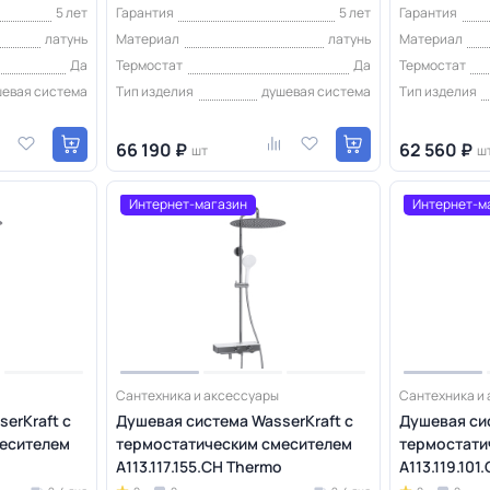
5 лет
Гарантия
5 лет
Гарантия
латунь
Материал
латунь
Материал
Да
Термостат
Да
Термостат
шевая система
Тип изделия
душевая система
Тип изделия
66 190 ₽
62 560 ₽
шт
ш
Интернет-магазин
Интернет-м
Сантехника и аксессуары
Сантехника и
erKraft с
Душевая система WasserKraft с
Душевая сис
есителем
термостатическим смесителем
термостати
A113.117.155.CH Thermo
A113.119.101