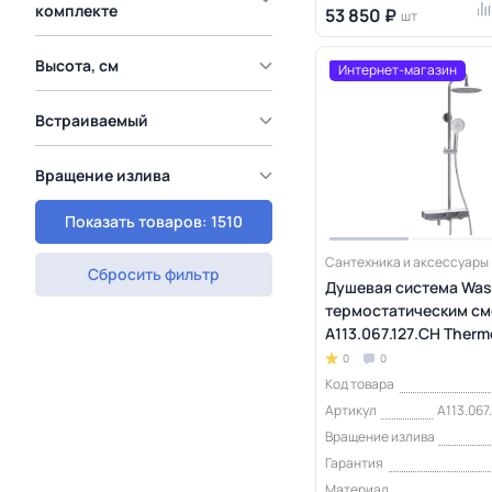
комплекте
53 850 ₽
шт
Высота, см
Интернет-магазин
Встраиваемый
Вращение излива
Показать товаров: 1510
Сантехника и аксессуары
Сбросить фильтр
Душевая система Wass
термостатическим см
A113.067.127.CH Therm
0
0
Код товара
Артикул
A113.067
Вращение излива
Гарантия
Материал