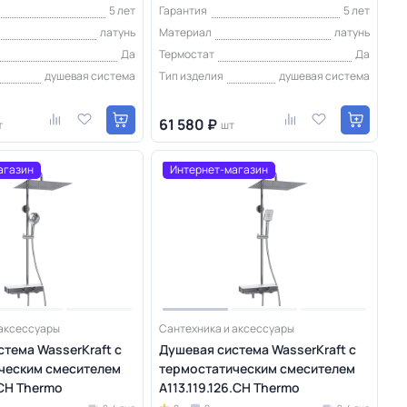
5 лет
Гарантия
5 лет
латунь
Материал
латунь
Да
Термостат
Да
душевая система
Тип изделия
душевая система
61 580 ₽
т
шт
агазин
Интернет-магазин
 аксессуары
Сантехника и аксессуары
тема WasserKraft с
Душевая система WasserKraft с
ческим смесителем
термостатическим смесителем
.CH Thermo
A113.119.126.CH Thermo