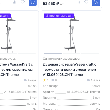
53 450 ₽
т
шт
агазин
Интернет-магазин
 аксессуары
Сантехника и аксессуары
тема WasserKraft с
Душевая система WasserKraft с
ческим смесителем
термостатическим смесителем
1.CH Thermo
A113.069.126.CH Thermo
2-4 дня
0
0
2-4 дня
82998
Код товара
83021
A113.069.101.CH Thermo
Артикул
A113.069.126.CH Thermo
5 лет
Гарантия
5 лет
латунь
Материал
латунь
Да
Термостат
Да