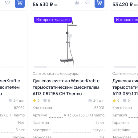
54 430 ₽
53 420 ₽
шт
ш
Интернет-магазин
Интернет-м
Сантехника и аксессуары
Сантехника и
erKraft с
Душевая система WasserKraft с
Душевая сис
есителем
термостатическим смесителем
термостати
o
A113.067.155.CH Thermo
A113.069.10
2-4 дня
0
0
2-4 дня
0
0
82962
Код товара
83001
Код товара
.127.CH Thermo
Артикул
A113.067.155.CH Thermo
Артикул
Нет
Гарантия
5 лет
Гарантия
5 лет
Материал
латунь
Материал
латунь
Термостат
Да
Термостат