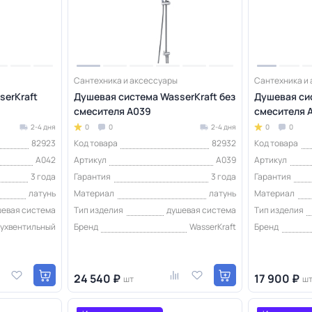
Сантехника и аксессуары
Сантехника и
serKraft
Душевая система WasserKraft без
Душевая сис
смесителя A039
смесителя 
2-4 дня
0
0
2-4 дня
0
0
82923
Код товара
82932
Код товара
A042
Артикул
A039
Артикул
3 года
Гарантия
3 года
Гарантия
латунь
Материал
латунь
Материал
шевая система
Тип изделия
душевая система
Тип изделия
вухвентильный
Бренд
WasserKraft
Бренд
24 540 ₽
17 900 ₽
шт
ш