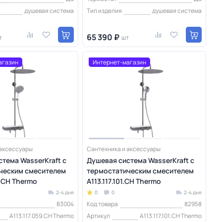
душевая система
Тип изделия
душевая система
65 390 ₽
т
шт
агазин
Интернет-магазин
 аксессуары
Сантехника и аксессуары
тема WasserKraft с
Душевая система WasserKraft с
ческим смесителем
термостатическим смесителем
9.CH Thermo
A113.117.101.CH Thermo
2-4 дня
0
0
2-4 дня
83004
Код товара
82958
A113.117.059.CH Thermo
Артикул
A113.117.101.CH Thermo