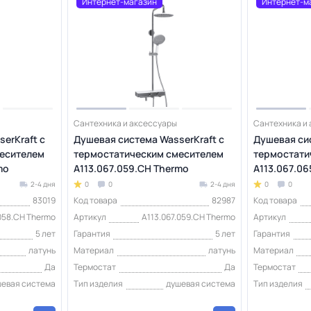
Интернет-магазин
Интернет-м
Сантехника и аксессуары
Сантехника и
erKraft с
Душевая система WasserKraft с
Душевая сис
есителем
термостатическим смесителем
термостати
mo
A113.067.059.CH Thermo
A113.067.06
2-4 дня
0
0
2-4 дня
0
0
83019
Код товара
82987
Код товара
.058.CH Thermo
Артикул
A113.067.059.CH Thermo
Артикул
5 лет
Гарантия
5 лет
Гарантия
латунь
Материал
латунь
Материал
Да
Термостат
Да
Термостат
шевая система
Тип изделия
душевая система
Тип изделия