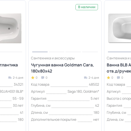
В наличии
Сантехника и аксессуары
Сантехника и
Атлантика
Чугунная ванна Goldman Сага,
Ванна BLB A
0
180х80х42
отв.д/ручек
2-4 дня
0
0
2-4 дня
0
0
34321
Код товара
48502
Код товара
80JAH001 BLB*
Артикул
Saga 180, Goldman*
Артикул
55 - 59
Гарантия
5 лет
Высота с опор
30 лет
Глубина, см
42
Гарантия
41
Длина, см
180
Глубина, см
180
Дополнительное покрытие
нет
Длина, см