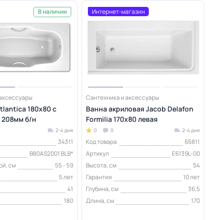
Интернет-магазин
В наличии
 аксессуары
Сантехника и аксессуары
tlantica 180х80 с
Ванна акриловая Jacob Delafon
 208мм б/н
Formilia 170x80 левая
2-4 дня
0
0
2-4 дня
34311
Код товара
65811
B80AS2001 BLB*
Артикул
E6139L-00
ой, см
55 - 59
Высота, см
54
5 лет
Гарантия
10 лет
41
Глубина, см
36,5
180
Длина, см
170