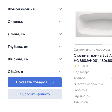
Шумоизоляция
Сиденье
Длина, см
Глубина, см
Сантехника и аксессуары
Стальная ванна BLB 
Ширина, см
HG B80JAH001, 180х8
0
0
Объём, л
Код товара
Артикул
B
Показать товаров: 65
Высота с опорой, см
Гарантия
Сбросить фильтр
Глубина, см
Длина, см