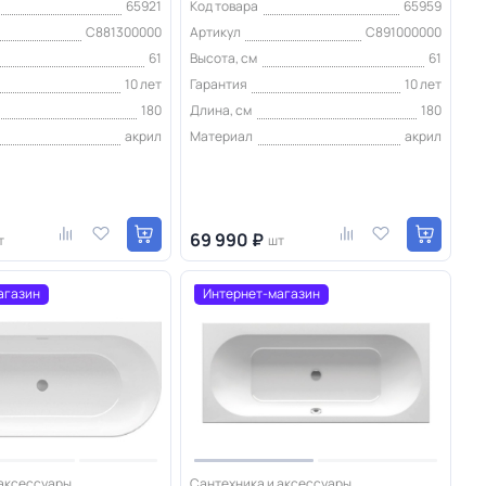
65921
Код товара
65959
C881300000
Артикул
C891000000
61
Высота, см
61
10 лет
Гарантия
10 лет
180
Длина, см
180
акрил
Материал
акрил
69 990 ₽
т
шт
агазин
Интернет-магазин
 аксессуары
Сантехника и аксессуары