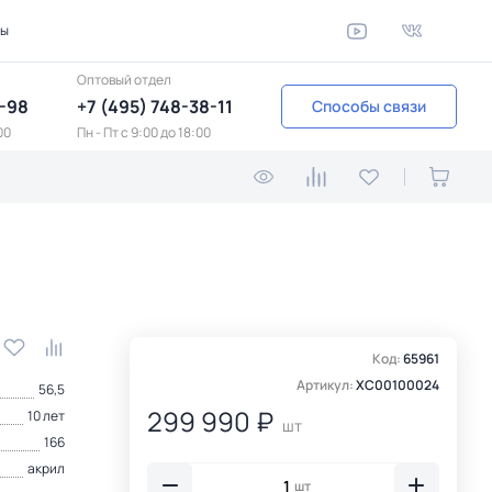
ты
Оптовый отдел
1-98
+7 (495) 748-38-11
Способы связи
00
Пн - Пт c 9:00 до 18:00
Код:
65961
Артикул:
XC00100024
56,5
299 990 ₽
10 лет
шт
166
акрил
шт