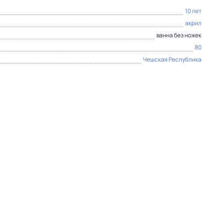
10 лет
акрил
ванна без ножек
80
Чешская Республика