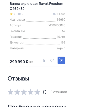
Ванна акриловая Ravak Freedom
O 169x80
0
0
2-4 дня
Код товара
65960
Артикул
XC00100020
Высота, см
57
Гарантия
10 лет
Длина, см
169
Материал
акрил
299 990 ₽
шт
Отзывы
0
0 отзывов
Подборки с товаром