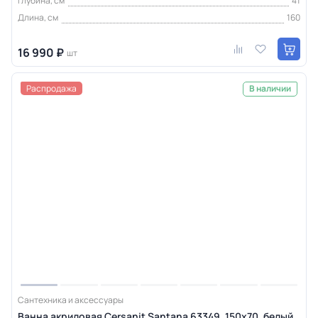
Глубина, см
41
Длина, см
160
16 990 ₽
шт
Распродажа
В наличии
Сантехника и аксессуары
Ванна акриловая Cersanit Santana 63349, 150x70, белый