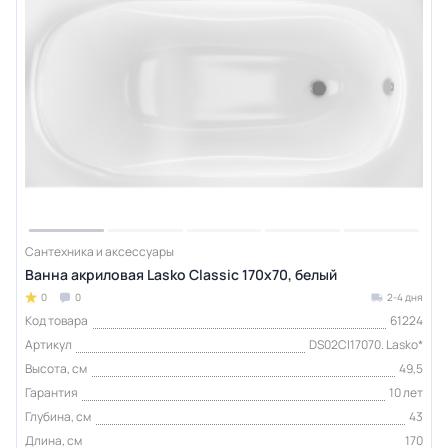
Сантехника и аксессуары
Ванна акриловая Lasko Classic 170х70, белый
0
0
2-4 дня
Код товара
61224
Артикул
DS02Cl17070. Lasko*
Высота, см
49,5
Гарантия
10 лет
Глубина, см
43
Длина, см
170