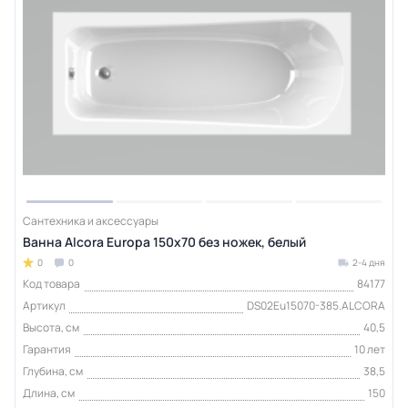
Сантехника и аксессуары
Ванна Alcora Europa 150х70 без ножек, белый
0
0
2-4 дня
Код товара
84177
Артикул
DS02Eu15070-385.ALCORA
Высота, см
40,5
Гарантия
10 лет
Глубина, см
38,5
Длина, см
150