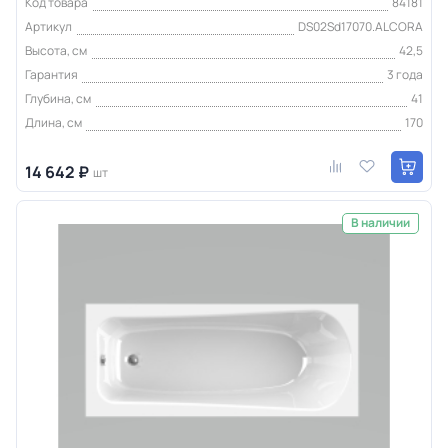
Код товара
84181
Артикул
DS02Sd17070.ALCORA
Высота, см
42,5
Гарантия
3 года
Глубина, см
41
Длина, см
170
14 642 ₽
шт
В наличии