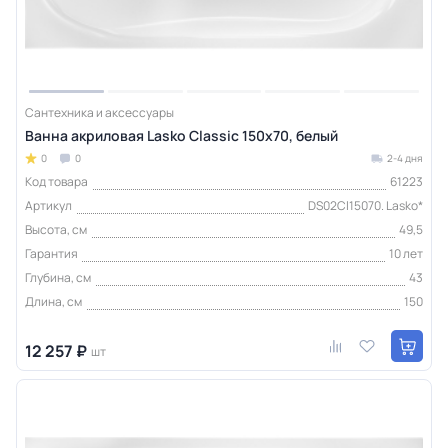
Сантехника и аксессуары
Ванна акриловая Lasko Classic 150х70, белый
0
0
2-4 дня
Код товара
61223
Артикул
DS02Cl15070. Lasko*
Высота, см
49,5
Гарантия
10 лет
Глубина, см
43
Длина, см
150
12 257 ₽
шт