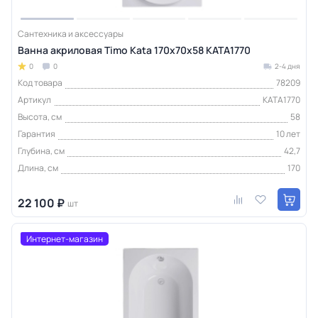
Сантехника и аксессуары
Ванна акриловая Timo Kata 170х70х58 KATA1770
0
0
2-4 дня
Код товара
78209
Артикул
KATA1770
Высота, см
58
Гарантия
10 лет
Глубина, см
42,7
Длина, см
170
22 100 ₽
шт
Интернет-магазин