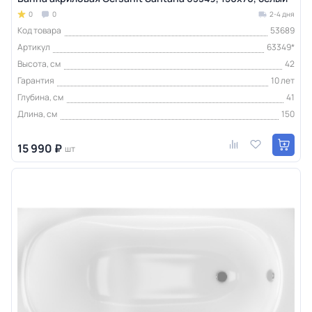
0
0
2-4 дня
Код товара
53689
Артикул
63349*
Высота, см
42
Гарантия
10 лет
Глубина, см
41
Длина, см
150
15 990 ₽
шт