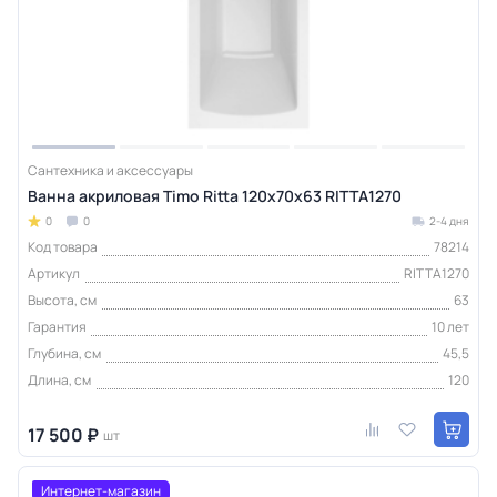
Сантехника и аксессуары
Ванна акриловая Timo Ritta 120х70х63 RITTA1270
0
0
2-4 дня
Код товара
78214
Артикул
RITTA1270
Высота, см
63
Гарантия
10 лет
Глубина, см
45,5
Длина, см
120
17 500 ₽
шт
Интернет-магазин