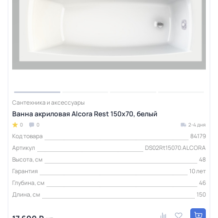
Сантехника и аксессуары
Ванна акриловая Alcora Rest 150х70, белый
0
0
2-4 дня
Код товара
84179
Артикул
DS02Rt15070.ALCORA
Высота, см
48
Гарантия
10 лет
Глубина, см
46
Длина, см
150