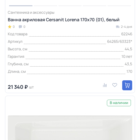
Сантехника и аксессуары
Ванна акриловая Cersanit Lorena 170x70 (01), белый
0
0
2-4 дня
Код товара
62246
Артикул
64265/63323*
Высота, см
44,5
Гарантия
10 лет
Глубина, см
43,5
Длина, см
170
21 340 ₽
шт
В наличии