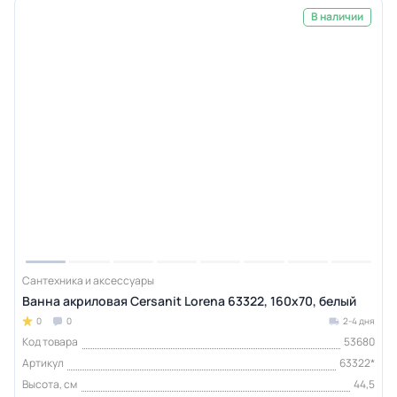
В наличии
Сантехника и аксессуары
Ванна акриловая Cersanit Lorena 63322, 160x70, белый
0
0
2-4 дня
Код товара
53680
Артикул
63322*
Высота, см
44,5