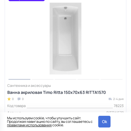
Сантехника и аксессуары
Ванна акриловая Timo Ritta 150х70х63 RITTA1570
0
0
2-4 дня
Код товара
78223
Артикул
RITTA1570
Мы используем cookie, чтобы улучшить сайт.
Высота, см
63
Ok
Продолжая навигацию по сайту, вы соглашаетесь с
правилами использования
cookie.
Гарантия
10 лет