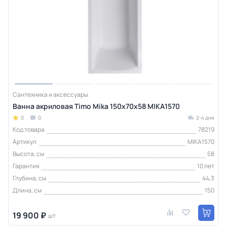
Сантехника и аксессуары
Ванна акриловая Timo Mika 150х70х58 MIKA1570
0
0
2-4 дня
Код товара
78219
Артикул
MIKA1570
Высота, см
58
Гарантия
10 лет
Глубина, см
44,3
Длина, см
150
19 900 ₽
шт