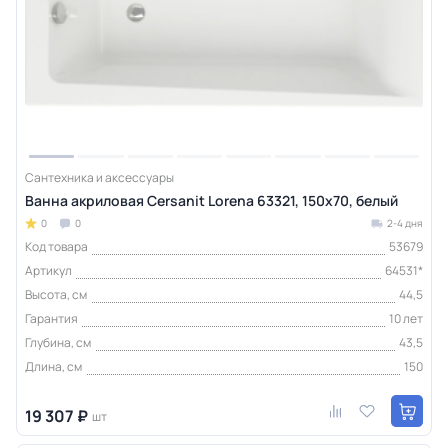
Сантехника и аксессуары
Ванна акриловая Cersanit Lorena 63321, 150x70, белый
0
0
2-4 дня
Код товара
53679
Артикул
64531*
Высота, см
44,5
Гарантия
10 лет
Глубина, см
43,5
Длина, см
150
19 307 ₽
шт