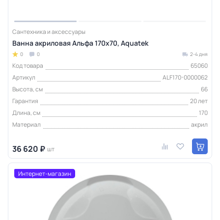
Сантехника и аксессуары
Ванна акриловая Альфа 170х70, Aquatek
0
0
2-4 дня
Код товара
65060
Артикул
ALF170-0000062
Высота, см
66
Гарантия
20 лет
Длина, см
170
Материал
акрил
36 620 ₽
шт
Интернет-магазин