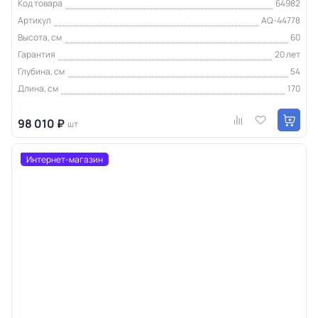
Код товара
64982
Артикул
AQ-44778
Высота, см
60
Гарантия
20 лет
Глубина, см
54
Длина, см
170
98 010 ₽
шт
Интернет-магазин