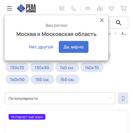
Ваш регион
Москва и Московская область
Сантехника и аксессуары
Ванны
Акриловые ванны
Aquatek
Акриловые ванны Aquatek
Нет, другой
Да, верно
Популярное:
120х70
120х80
120х90
130х70
130х90
140 см.
140х70
140х90
150 см.
160 см.
По популярности
Интернет-магазин