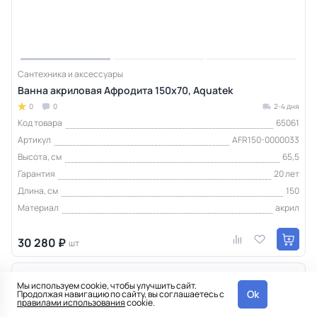
Сантехника и аксессуары
Ванна акриловая Афродита 150х70, Aquatek
0
0
2-4 дня
Код товара
65061
Артикул
AFR150-0000033
Высота, см
65,5
Гарантия
20 лет
Длина, см
150
Материал
акрил
30 280 ₽
шт
Интернет-магазин
Мы используем cookie, чтобы улучшить сайт.
Ok
Продолжая навигацию по сайту, вы соглашаетесь с
правилами использования
cookie.