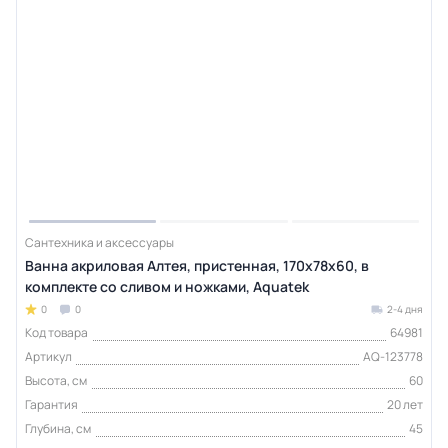
Сантехника и аксессуары
Ванна акриловая Алтея, пристенная, 170х78х60, в
комплекте со сливом и ножками, Aquatek
0
0
2-4 дня
Код товара
64981
Артикул
AQ-123778
Высота, см
60
Гарантия
20 лет
Глубина, см
45