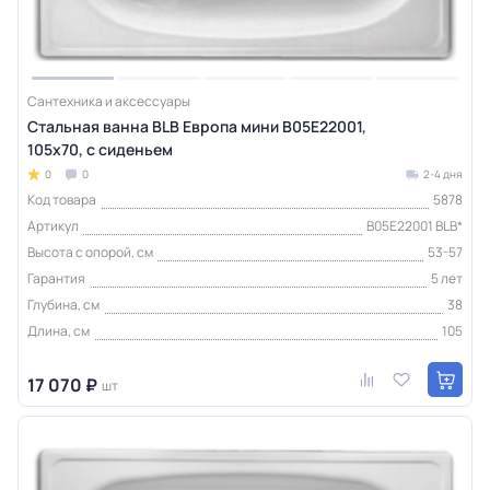
Сантехника и аксессуары
Стальная ванна BLB Европа мини B05E22001,
105x70, с сиденьем
0
0
2-4 дня
Код товара
5878
Артикул
B05E22001 BLB*
Высота с опорой, см
53-57
Гарантия
5 лет
Глубина, см
38
Длина, см
105
17 070 ₽
шт