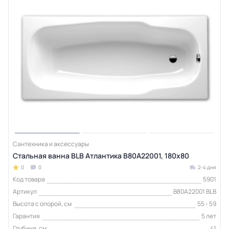
Сантехника и аксессуары
Стальная ванна BLB Атлантика B80A22001, 180х80
0
0
2-4 дня
Код товара
5901
Артикул
B80A22001 BLB
Высота с опорой, см
55 - 59
Гарантия
5 лет
Глубина, см
41