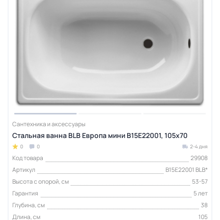
Сантехника и аксессуары
Стальная ванна BLB Европа мини B15E22001, 105x70
0
0
2-4 дня
Код товара
29908
Артикул
B15E22001 BLB*
Высота с опорой, см
53-57
Гарантия
5 лет
Глубина, см
38
Длина, см
105