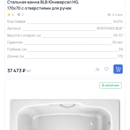
Стальная ванна BLB Юниверсал HG,
170х70 с отверстиями для ручек
0
0
2-4 дня
Код товара
34314
Артикул
B70HTH001 BLB*
Высота с опорой, см
53-57
Гарантия
30 лет
Глубина, см
39
Длина, см
170
37 473 ₽
шт
В наличии