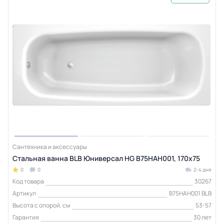
Сантехника и аксессуары
Стальная ванна BLB Юниверсал HG B75HAH001, 170х75
0
0
2-4 дня
Код товара
30267
Артикул
B75HAH001 BLB
Высота с опорой, см
53-57
Гарантия
30 лет