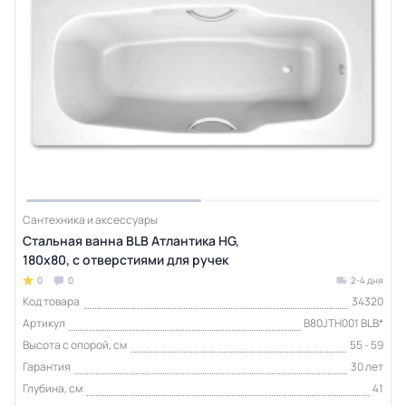
Сантехника и аксессуары
Стальная ванна BLB Атлантика HG,
180х80, с отверстиями для ручек
0
0
2-4 дня
Код товара
34320
Артикул
B80JTH001 BLB*
Высота с опорой, см
55 - 59
Гарантия
30 лет
Глубина, см
41