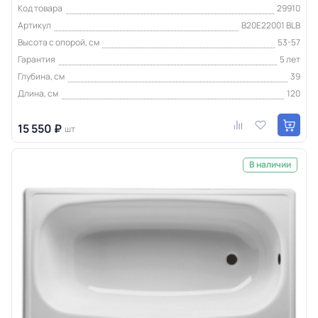
Код товара
29910
Артикул
B20E22001 BLB
Высота с опорой, см
53-57
Гарантия
5 лет
Глубина, см
39
Длина, см
120
15 550 ₽
шт
В наличии