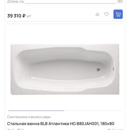
Длина, см
180
39 310 ₽
шт
Сантехника и аксессуары
Стальная ванна BLB Атлантика HG B80JAH001, 180х80
0
0
2-4 дня