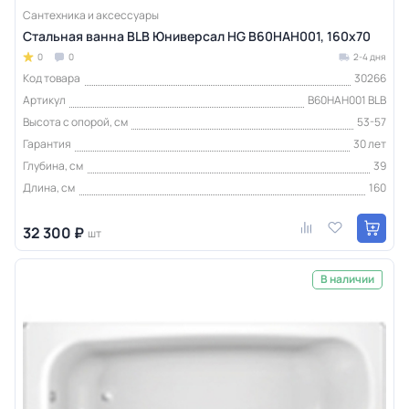
Сантехника и аксессуары
Стальная ванна BLB Юниверсал HG B60HAH001, 160х70
0
0
2-4 дня
Код товара
30266
Артикул
B60HAH001 BLB
Высота с опорой, см
53-57
Гарантия
30 лет
Глубина, см
39
Длина, см
160
32 300 ₽
шт
В наличии