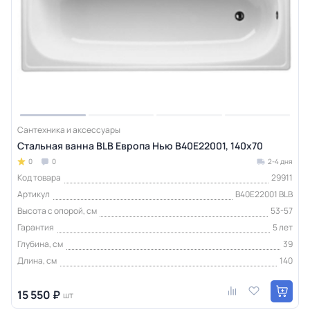
Сантехника и аксессуары
Стальная ванна BLB Европа Нью B40E22001, 140х70
0
0
2-4 дня
Код товара
29911
Артикул
B40E22001 BLB
Высота с опорой, см
53-57
Гарантия
5 лет
Глубина, см
39
Длина, см
140
15 550 ₽
шт