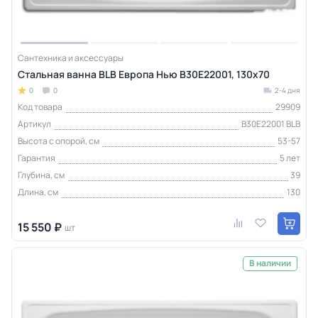
Сантехника и аксессуары
Стальная ванна BLB Европа Нью B30E22001, 130х70
0
0
2-4 дня
Код товара
29909
Артикул
B30E22001 BLB
Высота с опорой, см
53-57
Гарантия
5 лет
Глубина, см
39
Длина, см
130
15 550 ₽
шт
В наличии