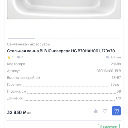
Сантехника и аксессуары
Стальная ванна BLB Юниверсал HG B70HAH001, 170х70
0
0
2-4 дня
Код товара
29688
Артикул
B70HAH001 BLB
Высота с опорой, см
53-57
Гарантия
30 лет
Глубина, см
39
Длина, см
170
32 830 ₽
шт
В наличии