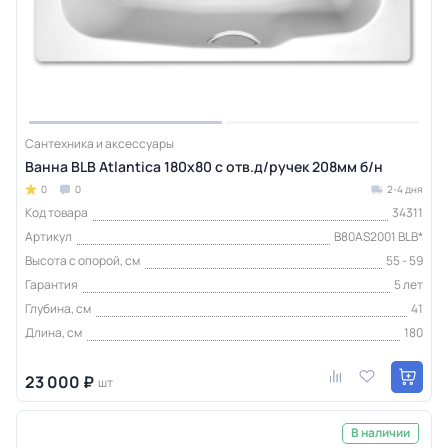
Сантехника и аксессуары
Ванна BLB Atlantica 180х80 с отв.д/ручек 208мм б/н
0
0
2-4 дня
Код товара
34311
Артикул
B80AS2001 BLB*
Высота с опорой, см
55 - 59
Гарантия
5 лет
Глубина, см
41
Длина, см
180
23 000 ₽
шт
В наличии