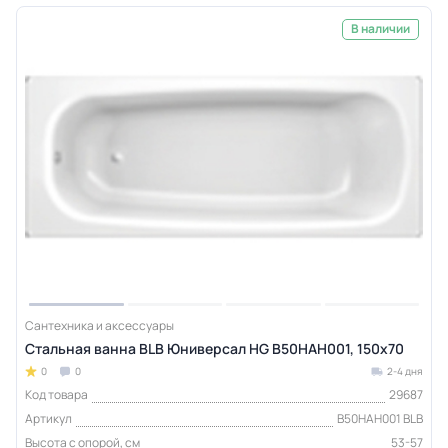
В наличии
Сантехника и аксессуары
Стальная ванна BLB Юниверсал HG B50HAH001, 150х70
0
0
2-4 дня
Код товара
29687
Артикул
B50HAH001 BLB
Высота с опорой, см
53-57