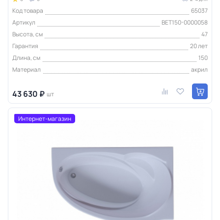
Код товара
65037
Артикул
BET150-0000058
Высота, см
47
Гарантия
20 лет
Длина, см
150
Материал
акрил
43 630 ₽
шт
Интернет-магазин