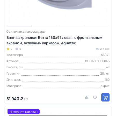
Сантехника и аксессуары
Ванна акриловая Бетта 160х97 левая, с фронтальным
экраном, вклееным каркасом, Aquatek
0
0
2-4 дня
Код товара
65041
Артикул
BET160-0000046
Высота, см
47
Гарантия
20 лет
Длина, см
160
Материал
акрил
51 940 ₽
шт
Интернет-магазин