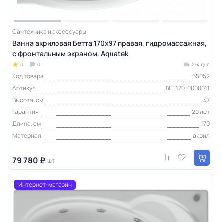
Сантехника и аксессуары
Ванна акриловая Бетта 170х97 правая, гидромассажная,
с фронтальным экраном, Aquatek
0
0
2-4 дня
Код товара
65052
Артикул
BET170-0000011
Высота, см
47
Гарантия
20 лет
Длина, см
170
Материал
акрил
79 780 ₽
шт
Интернет-магазин