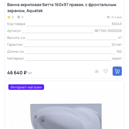
Ванна акриловая Бетта 160х97 правая, с фронтальным
экраном, Aquatek
0
0
2-4 дня
Код товара
65043
Артикул
BET160-0000026
Высота, см
47
Гарантия
20 лет
Длина, см
160
Материал
акрил
46 640 ₽
шт
Интернет-магазин