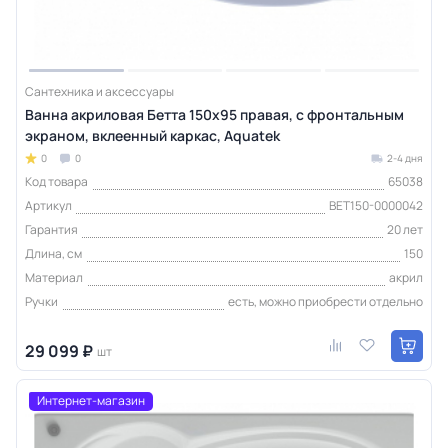
Сантехника и аксессуары
Ванна акриловая Бетта 150х95 правая, с фронтальным
экраном, вклеенный каркас, Aquatek
0
0
2-4 дня
Код товара
65038
Артикул
BET150-0000042
Гарантия
20 лет
Длина, см
150
Материал
акрил
Ручки
есть, можно приобрести отдельно
29 099 ₽
шт
Интернет-магазин