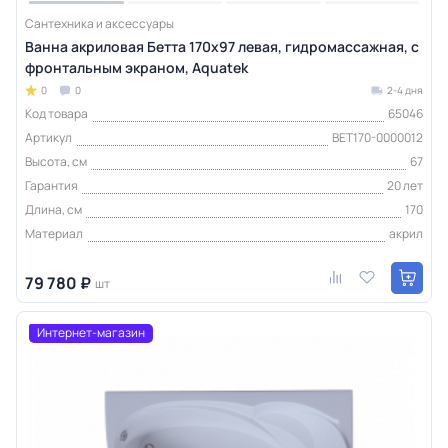
Сантехника и аксессуары
Ванна акриловая Бетта 170х97 левая, гидромассажная, с
фронтальным экраном, Aquatek
0
0
2-4 дня
Код товара
65046
Артикул
BET170-0000012
Высота, см
67
Гарантия
20 лет
Длина, см
170
Материал
акрил
79 780 ₽
шт
Интернет-магазин