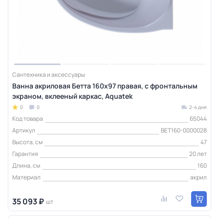
Сантехника и аксессуары
Ванна акриловая Бетта 160х97 правая, с фронтальным
экраном, вклееный каркас, Aquatek
0
0
2-4 дня
Код товара
65044
Артикул
BET160-0000028
Высота, см
47
Гарантия
20 лет
Длина, см
160
Материал
акрил
35 093 ₽
шт