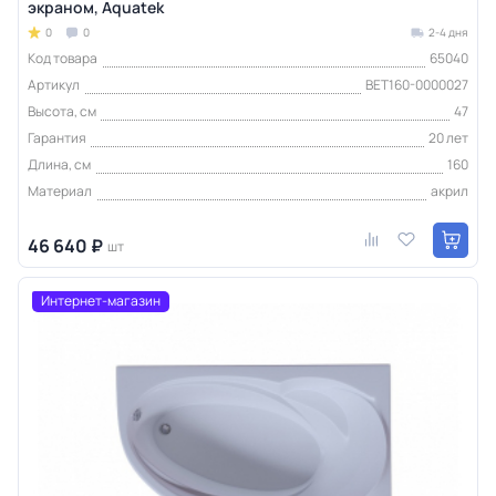
экраном, Aquatek
0
0
2-4 дня
Код товара
65040
Артикул
BET160-0000027
Высота, см
47
Гарантия
20 лет
Длина, см
160
Материал
акрил
46 640 ₽
шт
Интернет-магазин