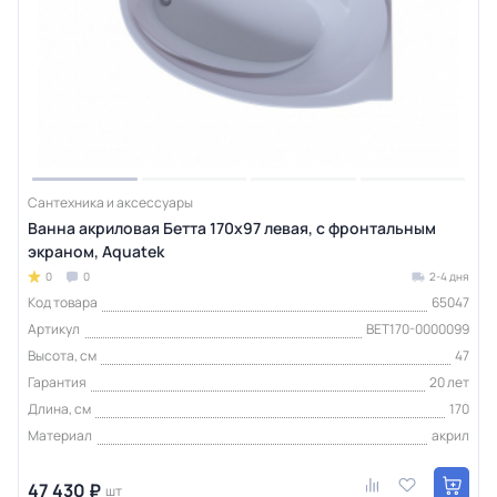
Сантехника и аксессуары
Ванна акриловая Бетта 170х97 левая, с фронтальным
экраном, Aquatek
0
0
2-4 дня
Код товара
65047
Артикул
BET170-0000099
Высота, см
47
Гарантия
20 лет
Длина, см
170
Материал
акрил
47 430 ₽
шт