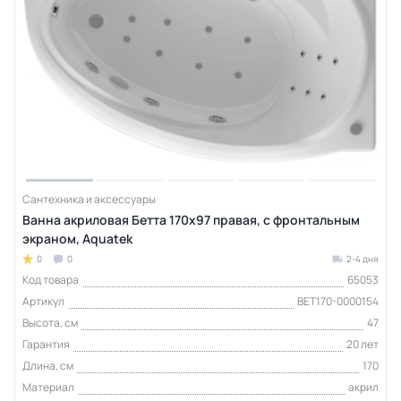
Сантехника и аксессуары
Ванна акриловая Бетта 170х97 правая, с фронтальным
экраном, Aquatek
0
0
2-4 дня
Код товара
65053
Артикул
BET170-0000154
Высота, см
47
Гарантия
20 лет
Длина, см
170
Материал
акрил