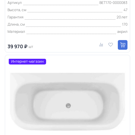
Артикул
BET170-0000083
Высота, см
47
Гарантия
20 лет
Длина, см
170
Материал
акрил
39 970 ₽
шт
Интернет-магазин