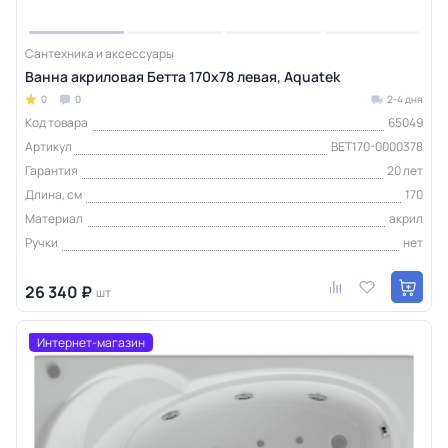
Сантехника и аксессуары
Ванна акриловая Бетта 170х78 левая, Aquatek
0
0
2-4 дня
Код товара
65049
Артикул
BET170-0000378
Гарантия
20 лет
Длина, см
170
Материал
акрил
Ручки
нет
26 340 ₽
шт
Интернет-магазин