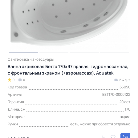
Сантехника и аксессуары
Ванна акриловая Бетта 170х97 правая, гидромассажная,
с фронтальным экраном (+аэромассаж), Aquatek
0
0
2-4 дня
Код товара
65050
Артикул
BET170-0000122
Гарантия
20 лет
Длина, см
170
Материал
акрил
Ручки
есть, можно приобрести отдельно