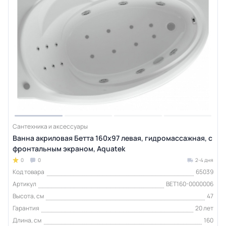
Сантехника и аксессуары
Ванна акриловая Бетта 160х97 левая, гидромассажная, с
фронтальным экраном, Aquatek
0
0
2-4 дня
Код товара
65039
Артикул
BET160-0000006
Высота, см
47
Гарантия
20 лет
Длина, см
160