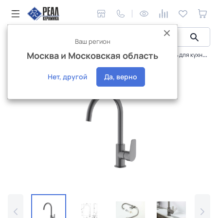
Ваш регион
Москва и Московская область
Сантехника и аксессуары
Смесители
Смеситель для кухни Aquatek Бетта AQ1182BGM
Интернет-магазин
Нет, другой
Да, верно