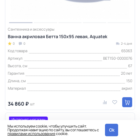
Сантехника и аксессуары
Ванна акриловая Бетта 150х95 левая, Aquatek
0
0
2-4 дня
Код товара
65063
Артикул
BET150-0000076
Высота, см
67
Гарантия
20 лет
Длина, см
150
Материал
акрил
34 860 ₽
шт
Интернет-магазин
Мы используем cookie, чтобы улучшить сайт.
Ok
Продолжая навигацию по сайту, вы соглашаетесь с
правилами использования
cookie.