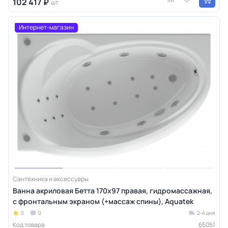
102 417 ₽
шт
Интернет-магазин
Сантехника и аксессуары
Ванна акриловая Бетта 170х97 правая, гидромассажная,
с фронтальным экраном (+массаж спины), Aquatek
0
0
2-4 дня
Код товара
65051