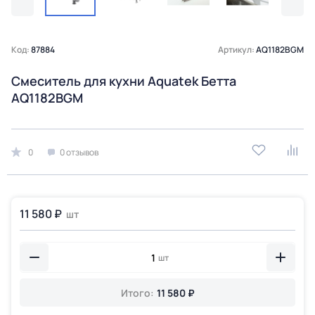
Код:
87884
Артикул:
AQ1182BGM
Смеситель для кухни Aquatek Бетта
AQ1182BGM
0
0 отзывов
11 580 ₽
шт
шт
Итого:
11 580 ₽