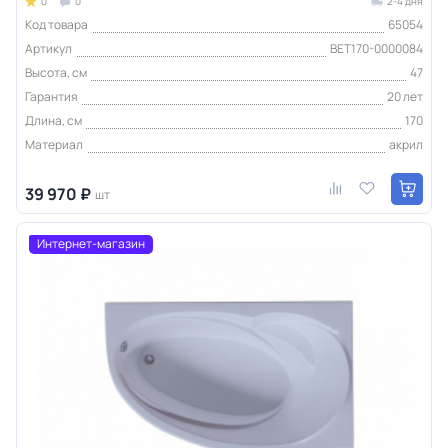
0
0
2-4 дня
Код товара
65054
Артикул
BET170-0000084
Высота, см
47
Гарантия
20 лет
Длина, см
170
Материал
акрил
39 970 ₽
шт
Интернет-магазин