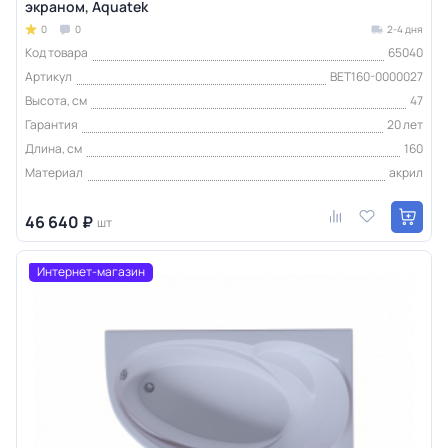
экраном, Aquatek
0
0
2-4 дня
Код товара
65040
Артикул
BET160-0000027
Высота, см
47
Гарантия
20 лет
Длина, см
160
Материал
акрил
46 640 ₽
шт
Интернет-магазин