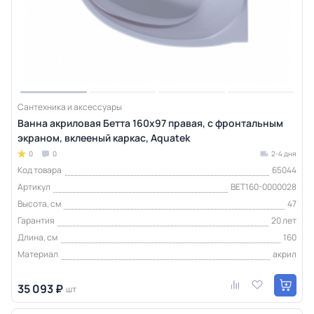
Сантехника и аксессуары
Ванна акриловая Бетта 160х97 правая, с фронтальным
экраном, вклееный каркас, Aquatek
0
0
2-4 дня
Код товара
65044
Артикул
BET160-0000028
Высота, см
47
Гарантия
20 лет
Длина, см
160
Материал
акрил
35 093 ₽
шт