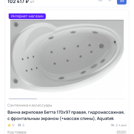
102 417 ₽
шт
Интернет-магазин
Сантехника и аксессуары
Ванна акриловая Бетта 170х97 правая, гидромассажная,
с фронтальным экраном (+массаж спины), Aquatek
0
0
2-4 дня
Код товара
65051