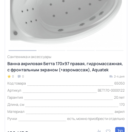
Сантехника и аксессуары
Ванна акриловая Бетта 170х97 правая, гидромассажная,
с фронтальным экраном (+аэромассаж), Aquatek
0
0
2-4 дня
Код товара
65050
Артикул
BET170-0000122
Гарантия
20 лет
Длина, см
170
Материал
акрил
Ручки
есть, можно приобрести отдельно