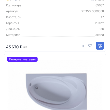
Код товара
65037
Артикул
BET150-0000058
Высота, см
47
Гарантия
20 лет
Длина, см
150
Материал
акрил
43 630 ₽
шт
Интернет-магазин