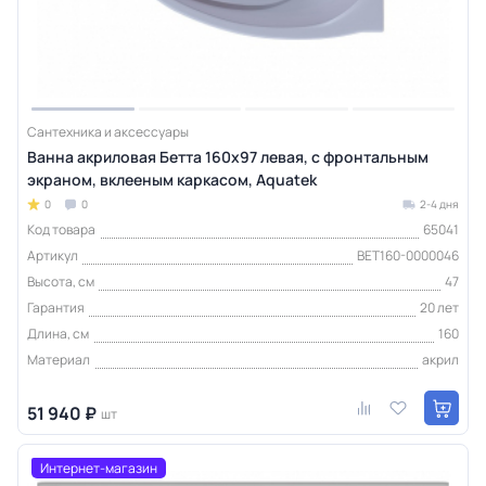
Сантехника и аксессуары
Ванна акриловая Бетта 160х97 левая, с фронтальным
экраном, вклееным каркасом, Aquatek
0
0
2-4 дня
Код товара
65041
Артикул
BET160-0000046
Высота, см
47
Гарантия
20 лет
Длина, см
160
Материал
акрил
51 940 ₽
шт
Интернет-магазин