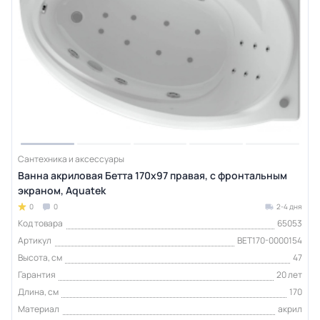
Сантехника и аксессуары
Ванна акриловая Бетта 170х97 правая, с фронтальным
экраном, Aquatek
0
0
2-4 дня
Код товара
65053
Артикул
BET170-0000154
Высота, см
47
Гарантия
20 лет
Длина, см
170
Материал
акрил