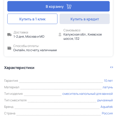
В корзину
Купить в 1 клик
Купить в кредит
Самовывоз:
Доставка:
Калужская обл., Киевское
1-2 дня, Москва и МО
шоссе, 132
Способы оплаты:
Онлайн, по счету, наличными
Характеристики
Гарантия
10 лет
Материал
латунь
Тип изделия
смеситель напольный для ванной
Тип смесителя
рычажный
Бренд
Aquatek
Страна
Россия