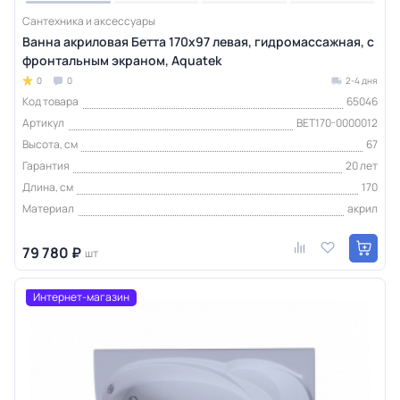
Сантехника и аксессуары
Ванна акриловая Бетта 170х97 левая, гидромассажная, с
фронтальным экраном, Aquatek
0
0
2-4 дня
Код товара
65046
Артикул
BET170-0000012
Высота, см
67
Гарантия
20 лет
Длина, см
170
Материал
акрил
79 780 ₽
шт
Интернет-магазин