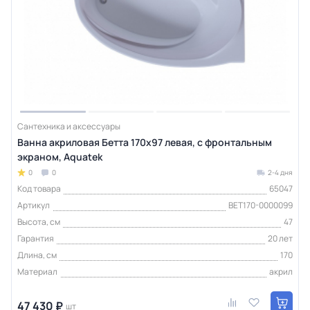
Сантехника и аксессуары
Ванна акриловая Бетта 170х97 левая, с фронтальным
экраном, Aquatek
0
0
2-4 дня
Код товара
65047
Артикул
BET170-0000099
Высота, см
47
Гарантия
20 лет
Длина, см
170
Материал
акрил
47 430 ₽
шт