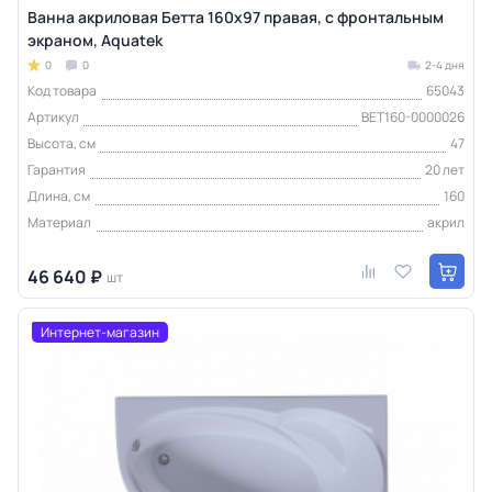
Ванна акриловая Бетта 160х97 правая, с фронтальным
экраном, Aquatek
0
0
2-4 дня
Код товара
65043
Артикул
BET160-0000026
Высота, см
47
Гарантия
20 лет
Длина, см
160
Материал
акрил
46 640 ₽
шт
Интернет-магазин