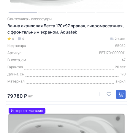
Сантехника и аксессуары
Ванна акриловая Бетта 170х97 правая, гидромассажная,
с фронтальным экраном, Aquatek
0
0
2-4 дня
Код товара
65052
Артикул
BET170-0000011
Высота, см
47
Гарантия
20 лет
Длина, см
170
Материал
акрил
79 780 ₽
шт
Интернет-магазин