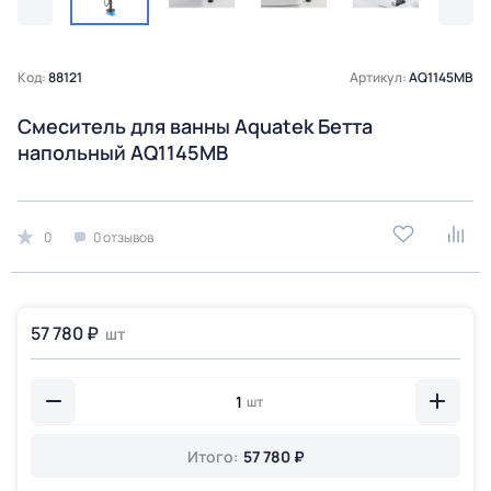
Код:
88121
Артикул:
AQ1145MB
Смеситель для ванны Aquatek Бетта
напольный AQ1145MB
0
0 отзывов
57 780 ₽
шт
шт
Итого:
57 780 ₽