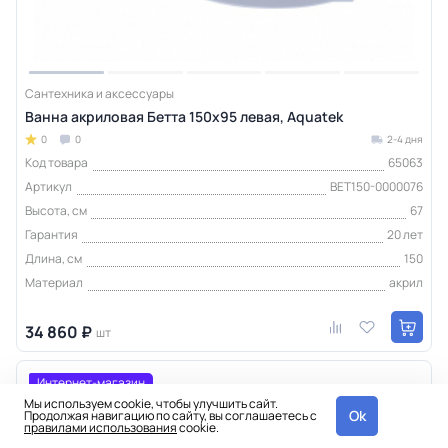
Сантехника и аксессуары
Ванна акриловая Бетта 150х95 левая, Aquatek
0
0
2-4 дня
Код товара
65063
Артикул
BET150-0000076
Высота, см
67
Гарантия
20 лет
Длина, см
150
Материал
акрил
34 860 ₽
шт
Интернет-магазин
Мы используем cookie, чтобы улучшить сайт.
Ok
Продолжая навигацию по сайту, вы соглашаетесь с
правилами использования
cookie.