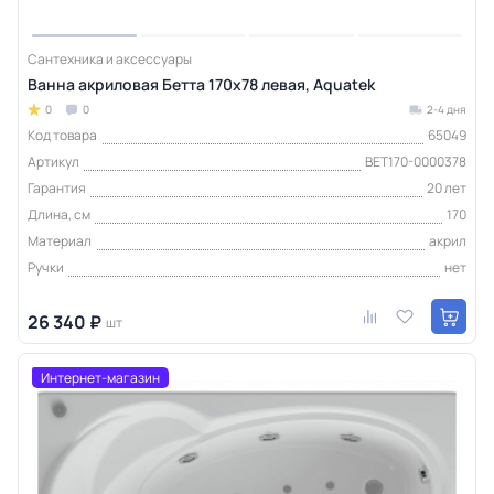
Сантехника и аксессуары
Ванна акриловая Бетта 170х78 левая, Aquatek
0
0
2-4 дня
Код товара
65049
Артикул
BET170-0000378
Гарантия
20 лет
Длина, см
170
Материал
акрил
Ручки
нет
26 340 ₽
шт
Интернет-магазин