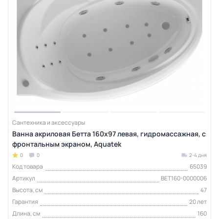
Сантехника и аксессуары
Ванна акриловая Бетта 160х97 левая, гидромассажная, с
фронтальным экраном, Aquatek
0
0
2-4 дня
Код товара
65039
Артикул
BET160-0000006
Высота, см
47
Гарантия
20 лет
Длина, см
160