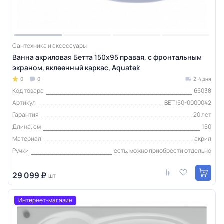
Сантехника и аксессуары
Ванна акриловая Бетта 150х95 правая, с фронтальным
экраном, вклеенный каркас, Aquatek
0
0
2-4 дня
Код товара
65038
Артикул
BET150-0000042
Гарантия
20 лет
Длина, см
150
Материал
акрил
Ручки
есть, можно приобрести отдельно
29 099 ₽
шт
Интернет-магазин