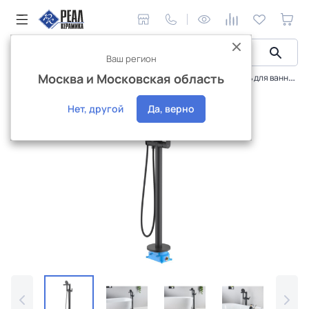
Ваш регион
Москва и Московская область
Сантехника и аксессуары
Смесители
Смеситель для ванны Aquatek Бетта напольный AQ1145MB
Интернет-магазин
Нет, другой
Да, верно