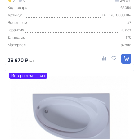
0
0
2-4 дня
Код товара
65054
Артикул
BET170-0000084
Высота, см
47
Гарантия
20 лет
Длина, см
170
Материал
акрил
39 970 ₽
шт
Интернет-магазин