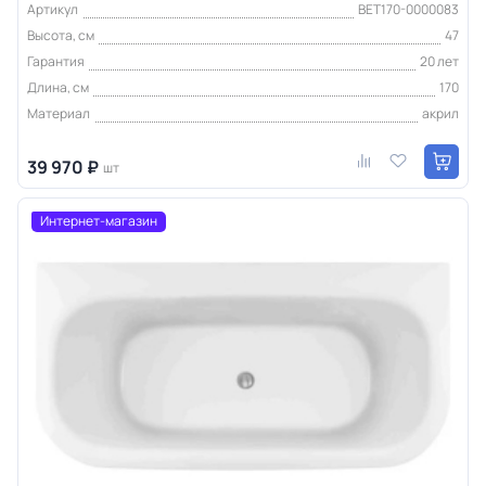
Артикул
BET170-0000083
Высота, см
47
Гарантия
20 лет
Длина, см
170
Материал
акрил
39 970 ₽
шт
Интернет-магазин