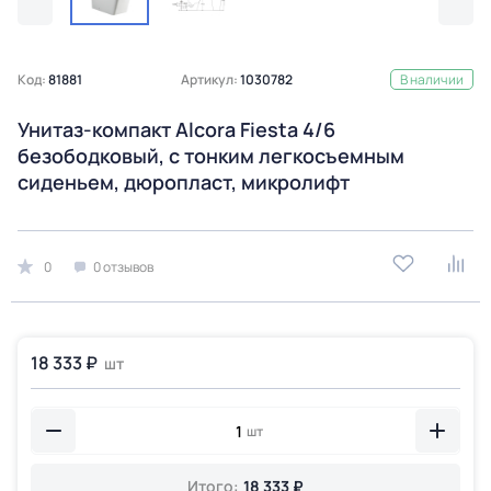
Код:
81881
Артикул:
1030782
В наличии
Унитаз-компакт Alcora Fiesta 4/6
безободковый, с тонким легкосъемным
сиденьем, дюропласт, микролифт
0
0 отзывов
18 333 ₽
шт
шт
Итого:
18 333 ₽