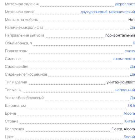
Материал сиденья
дюропласт
Механизм слива
двухуровневый, механический
Монтаж на мебель
Нет
Наличие микролифта
Да
Направление выпуска
горизонтальный
Объём бачка, л
6
Подвод воды
снизу
Сиденье
в комплекте
Сиденье slim
Да
Сиденье легкосъёмное
Да
Тип изделия
унитаз-компакт
Тип чаши
напольный
Унитаз безободковый
Да
Ширина, см
38,5
Бренд
Alcora
Страна
Китай
Коллекция
Fiesta, Alcora
Цвет
Белый