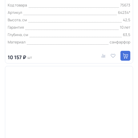
Код товара
75673
Артикул
64234*
Высота, см
42,5
Гарантия
10 лет
Глубина, см
63,5
Материал
санфарфор
10 157 ₽
шт