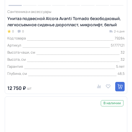
Сантехника и аксессуары
Унитаз подвесной Alcora Avanti Tornado безободковый,
легкосъемное сиденье дюропласт, микролифт, белый
0
0
2-4 дня
Код товара
79284
Артикул
51777121
Высота чаши, см
32
Высота, см
32
Гарантия
5 лет
Глубина, см
48,5
12 750 ₽
шт
В наличии