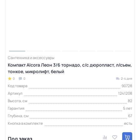
Сантехника и аксессуары
Компакт Alcora Леон 3/6 торнадо, с/с дюропласт, л/съем,
тонкое, микролифт, белый
0
0
2-4 дня
Код товара
90728
Артикул
1241208
Высота, см
82
Гарантия
5 лет
Глубина, см
67
Кнопка в комплекте
есть
Под заказ