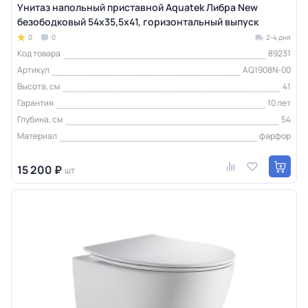
Унитаз напольный приставной Aquatek Либра New
безободковый 54х35,5х41, горизонтальный выпуск
0
0
2-4 дня
Код товара
89231
Артикул
AQ1908N-00
Высота, см
41
Гарантия
10 лет
Глубина, см
54
Материал
фарфор
15 200 ₽
шт