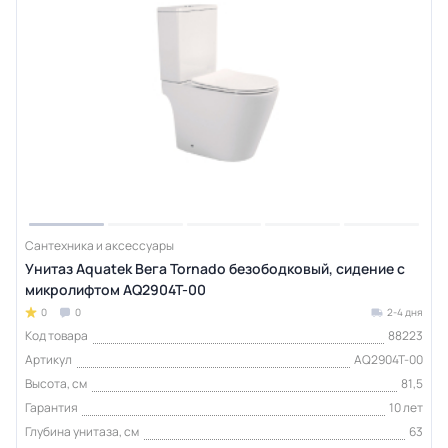
Сантехника и аксессуары
Унитаз Aquatek Вега Tornado безободковый, сидение с
микролифтом AQ2904T-00
0
0
2-4 дня
Код товара
88223
Артикул
AQ2904T-00
Высота, см
81,5
Гарантия
10 лет
Глубина унитаза, см
63