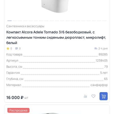
Сантехника и аксессуары
Компакт Alcora Adele Tornado 3/6 безободковый, с
легкосъемным тонким сиденьем дюропласт, микролифт,
белый
0
0
2-4 дня
Код товара
89285
Артикул
1238405
Высота, см
79
Гарантия
5 лет
Глубина, см
65
Материал
санфарфор
16 000 ₽
шт
Распродажа