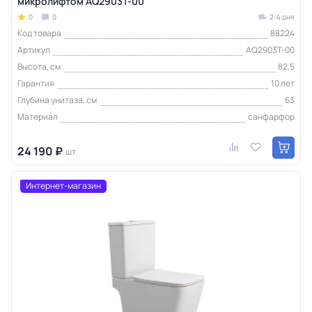
микролифтом AQ2903T-00
0
0
2-4 дня
Код товара
88224
Артикул
AQ2903T-00
Высота, см
82,5
Гарантия
10 лет
Глубина унитаза, см
63
Материал
санфарфор
24 190 ₽
шт
Интернет-магазин