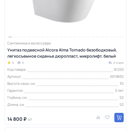
Сантехника и аксессуары
Унитаз подвесной Alcora Alma Tornado безободковый,
легкосъемное сиденье дюропласт, микролифт, белый
0
0
2-4 дня
Код товара
81250
Артикул
0019835
Высота чаши, см
35
Гарантия
5 лет
Глубина, см
52
Длина, см
52
14 800 ₽
шт