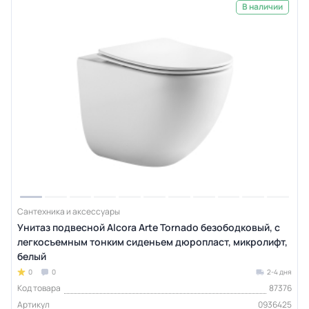
В наличии
Сантехника и аксессуары
Унитаз подвесной Alcora Arte Tornado безободковый, с
легкосъемным тонким сиденьем дюропласт, микролифт,
белый
0
0
2-4 дня
Код товара
87376
Артикул
0936425