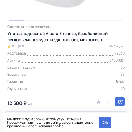
Сантехника и аксессуары
Унитаз подвесной Alcora Encanto, безободковый,
легкосъемное сиденье дюропласт, микролифт
0
0
2-4 дня
Код товара
49530
Артикул
0460108*
Высота чаши, см
36
Высота, см
36
Гарантия
5 лет
Глубина, см
49
12 500 ₽
шт
В наличии
Мы используем cookie, чтобы улучшить сайт.
Ok
Продолжая навигацию по сайту, вы соглашаетесь с
правилами использования
cookie.