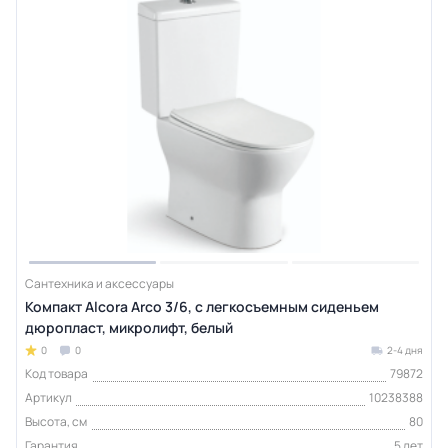
Сантехника и аксессуары
Компакт Alcora Arco 3/6, с легкосъемным сиденьем
дюропласт, микролифт, белый
0
0
2-4 дня
Код товара
79872
Артикул
10238388
Высота, см
80
Гарантия
5 лет