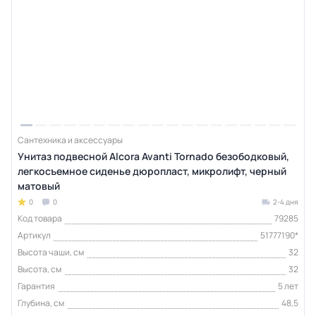
Сантехника и аксессуары
Унитаз подвесной Alcora Avanti Tornado безободковый,
легкосъемное сиденье дюропласт, микролифт, черный
матовый
0
0
2-4 дня
Код товара
79285
Артикул
51777190*
Высота чаши, см
32
Высота, см
32
Гарантия
5 лет
Глубина, см
48,5