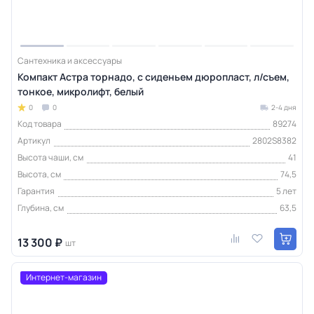
Сантехника и аксессуары
Компакт Астра торнадо, с сиденьем дюропласт, л/съем,
тонкое, микролифт, белый
0
0
2-4 дня
Код товара
89274
Артикул
2802S8382
Высота чаши, см
41
Высота, см
74,5
Гарантия
5 лет
Глубина, см
63,5
13 300 ₽
шт
Интернет-магазин