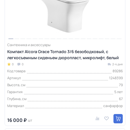
Сантехника и аксессуары
Компакт Alcora Grace Tornado 3/6 безободковый, с
легкосъемным сиденьем дюропласт, микролифт, белый
0
0
2-4 дня
Код товара
89286
Артикул
1248399
Высота, см
79
Гарантия
5 лет
Глубина, см
67
Материал
санфарфор
16 000 ₽
шт