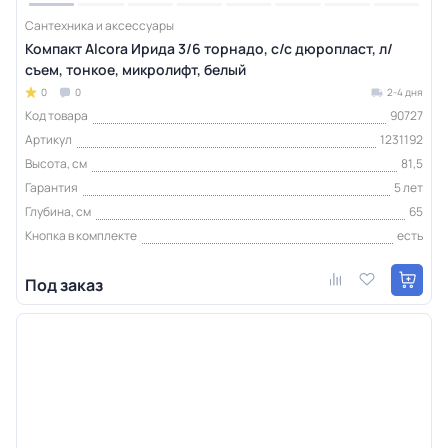
Сантехника и аксессуары
Компакт Alcora Ирида 3/6 торнадо, с/с дюропласт, л/
съем, тонкое, микролифт, белый
0
0
2-4 дня
Код товара
90727
Артикул
1231192
Высота, см
81,5
Гарантия
5 лет
Глубина, см
65
Кнопка в комплекте
есть
Под заказ