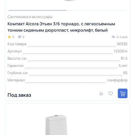
Сантехника и аксессуары
Компакт Alcora Этьен 3/6 торнадо, с легкосъемным
тонким сиденьем дюропласт, микролифт, белый
0
0
2-4 дня
Код товара
90392
Артикул
1230614
Высота, см
81,5
Гарантия
5 лет
Глубина, см
65
Материал
санфарфор
Под заказ