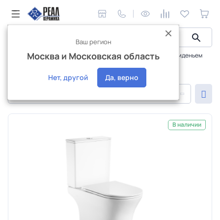
Ваш регион
Москва и Московская область
Сантехника и аксессуары
Унитазы, компакты
С сиденьем
Унитаз с сиденьем
Нет, другой
Да, верно
По популярности
В наличии