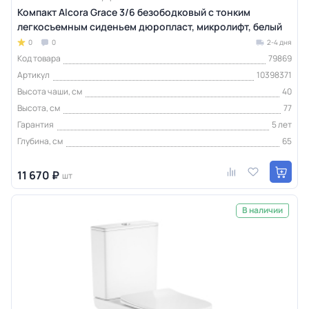
Компакт Alcora Grace 3/6 безободковый с тонким
легкосъемным сиденьем дюропласт, микролифт, белый
0
0
2-4 дня
Код товара
79869
Артикул
10398371
Высота чаши, см
40
Высота, см
77
Гарантия
5 лет
Глубина, см
65
11 670 ₽
шт
В наличии