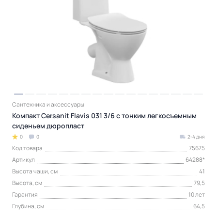
Сантехника и аксессуары
Компакт Cersanit Flavis 031 3/6 с тонким легкосъемным
сиденьем дюропласт
0
0
2-4 дня
Код товара
75675
Артикул
64288*
Высота чаши, см
41
Высота, см
79,5
Гарантия
10 лет
Глубина, см
64,5