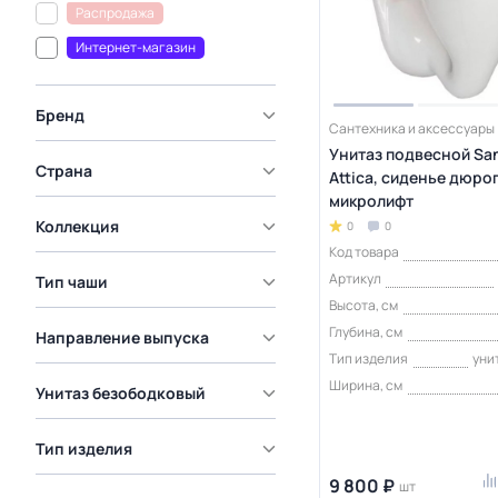
Распродажа
Интернет-магазин
Бренд
Сантехника и аксессуары
Унитаз подвесной San
Страна
Attica, сиденье дюро
микролифт
Коллекция
0
0
Код товара
Артикул
Тип чаши
Высота, см
Глубина, см
Направление выпуска
Тип изделия
уни
Ширина, см
Унитаз безободковый
Тип изделия
9 800 ₽
шт