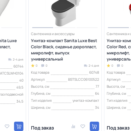
Сантехника и аксессуары
Сантехника и
ita Luxe
Унитаз-компакт Sanita Luxe Best
Унитаз-комп
пласт,
Color Black, сиденье дюропласт,
Color Red, 
микролифт, выпуск
микролифт,
универсальный
универсал
2-4 дня
0
0
2-4 дня
0
0
60744
Код товара
60748
Код товара
ATCSLWH0104
Артикул
BSTSLCC06100522
Артикул
40
Высота, см
77
Высота, см
49,5
Глубина, см
64
Глубина, см
таз подвесной
Тип изделия
унитаз-компакт
Тип изделия
34,5
Ширина, см
34
Ширина, см
Под заказ
Под заказ