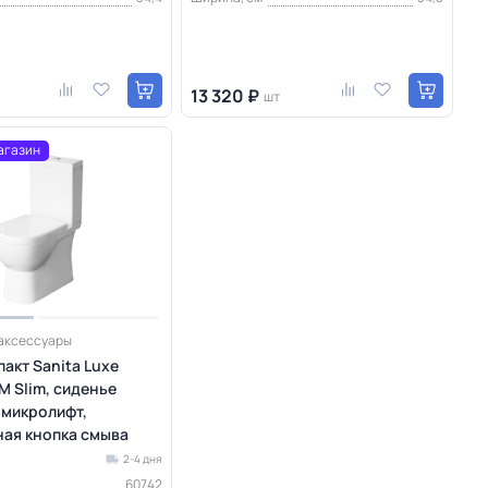
13 320 ₽
шт
агазин
 аксессуары
акт Sanita Luxe
M Slim, сиденье
 микролифт,
ая кнопка смыва
2-4 дня
60742