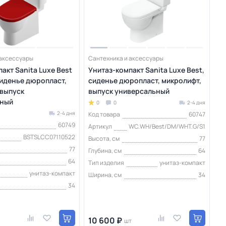
 аксессуары
Сантехника и аксессуары
акт Sanita Luxe Best
Унитаз-компакт Sanita Luxe Best,
сиденье дюропласт,
сиденье дюропласт, микролифт,
 выпуск
выпуск универсальный
ьный
0
0
2-4 дня
2-4 дня
Код товара
60747
60749
Артикул
WC.WH/Best/DM/WHT.G/S1
BSTSLCC07110522
Высота, см
77
77
Глубина, см
64
64
Тип изделия
унитаз-компакт
унитаз-компакт
Ширина, см
34
34
10 600 ₽
шт