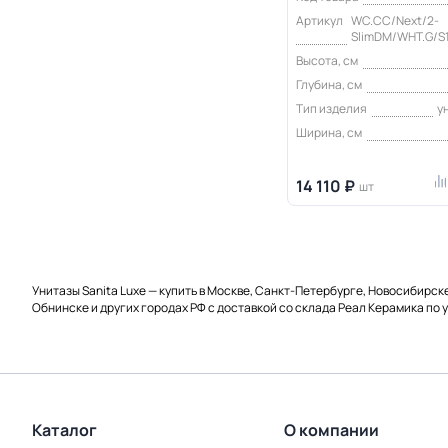
Артикул
WC.CC/Next/2-
SlimDM/WHT.G/S
Высота, см
Глубина, см
Тип изделия
у
Ширина, см
14 110 ₽
шт
Унитазы Sanita Luxe — купить в Москве, Санкт-Петербурге, Новосибирск
Обнинске и других городах РФ с доставкой со склада Реал Керамика по 
Каталог
О компании