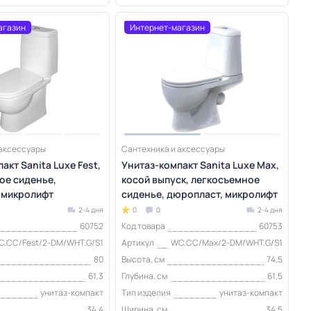
агазин
Интернет-магазин
 аксессуары
Сантехника и аксессуары
акт Sanita Luxe Fest,
Унитаз-компакт Sanita Luxe Max,
ое сиденье,
косой выпуск, легкосъемное
 микролифт
сиденье, дюропласт, микролифт
2-4 дня
0
0
2-4 дня
60752
Код товара
60753
C.CC/Fest/2-DM/WHT.G/S1
Артикул
WC.CC/Max/2-DM/WHT.G/S1
80
Высота, см
74,5
61,3
Глубина, см
61,5
унитаз-компакт
Тип изделия
унитаз-компакт
34,4
Ширина, см
34,5