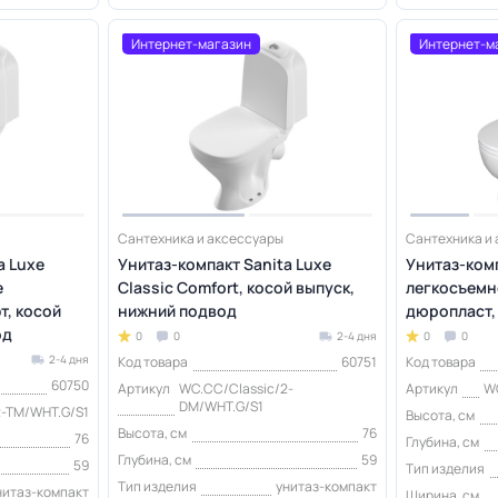
Интернет-магазин
Интернет-м
Сантехника и аксессуары
Сантехника и
a Luxe
Унитаз-компакт Sanita Luxe
Унитаз-комп
е
Classic Comfort, косой выпуск,
легкосъемн
т, косой
нижний подвод
дюропласт,
од
0
0
2-4 дня
0
0
2-4 дня
Код товара
60751
Код товара
60750
Артикул
WC.CC/Classic/2-
Артикул
W
DM/WHT.G/S1
2-TM/WHT.G/S1
Высота, см
Высота, см
76
76
Глубина, см
Глубина, см
59
59
Тип изделия
Тип изделия
унитаз-компакт
нитаз-компакт
Ширина, см