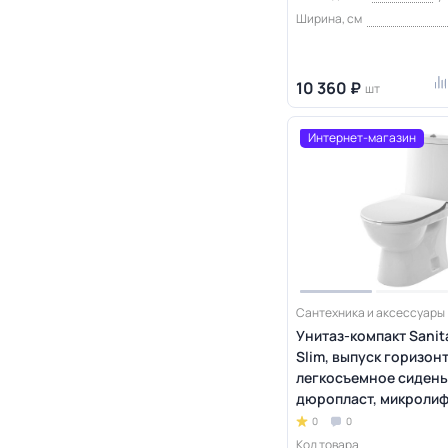
Ширина, см
10 360 ₽
шт
Интернет-магазин
Сантехника и аксессуары
Унитаз-компакт Sanit
Slim, выпуск горизон
легкосъемное сидень
дюропласт, микролиф
0
0
Код товара