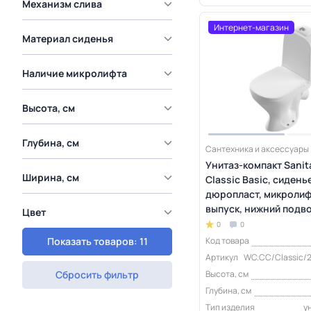
Механизм слива
Интернет-магазин
Материал сиденья
Наличие микролифта
Высота, см
Глубина, см
Сантехника и аксессуары
Унитаз-компакт Sanit
Ширина, см
Classic Basic, сидень
дюропласт, микролиф
выпуск, нижний подв
Цвет
0
0
Код товара
Показать товаров: 11
Артикул
WC.CC/Classic/
Высота, см
Сбросить фильтр
Глубина, см
Тип изделия
у