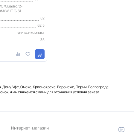
C/Quadro/2-
DM/WHT.G/S1
82
62,5
унитаз-компакт
35
т
а-Дону, Уфе, Омске, Красноярске, Воронеже, Перми, Волгограде,
онок, и мы свяжемся с вами для уточнения условий заказа.
Интернет-магазин