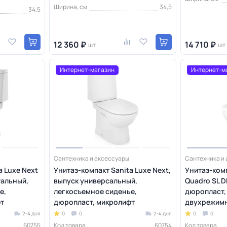
Ширина, см
34,5
34,5
12 360 ₽
14 710 ₽
шт
шт
Интернет-магазин
Интернет-м
Сантехника и аксессуары
Сантехника и
a Luxe Next
Унитаз-компакт Sanita Luxe Next,
Унитаз-комп
тальный,
выпуск универсальный,
Quadro SL D
е,
легкосъемное сиденье,
дюропласт,
т
дюропласт, микролифт
двухрежимн
2-4 дня
0
0
2-4 дня
0
0
60755
Код товара
60754
Код товара