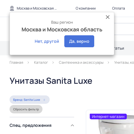
Москва и Московская область
О компании
Оплата
Ваш регион
Москва и Московская область
Нет, другой
Да, верно
Каталог
Дилерам
Акции
Статьи
Главная
Каталог
Сантехника и аксессуары
Унитазы, к
Унитазы Sanita Luxe
Бренд: Sanita Luxe
Сбросить фильтр
Интернет-магазин
Спец. предложения