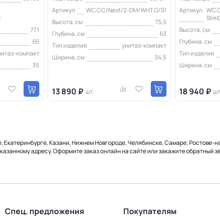
Артикул
WC.CC/Next/2-DM/WHT.G/S1
Артикул
WC.C
1
Slim
Высота, см
75,5
77,1
Высота, см
Глубина, см
63
65
Глубина, см
Тип изделия
унитаз-компакт
нитаз-компакт
Тип изделия
Ширина, см
34,5
35
Ширина, см
13 890 ₽
18 940 ₽
шт
ш
е, Екатеринбурге, Казани, Нижнем Новгороде, Челябинске, Самаре, Ростове-н
указанному адресу. Оформите заказ онлайн на сайте или закажите обратный зв
Спец. предложения
Покупателям