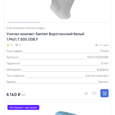
Сантехника и аксессуары
Унитаз-компакт Santeri Воротынский белый
1.P401.7.S00.00B.F
0
0
2-4 дня
Код товара
73460
Артикул
1P4017S0000BF
Гарантия
8 лет
Материал
фарфор
Тип изделия
унитаз-компакт
Бренд
Santeri
6 140 ₽
шт
Интернет-магазин