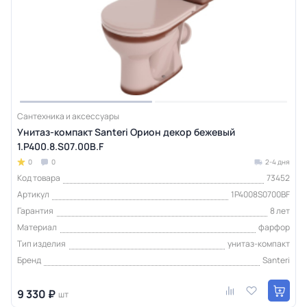
Сантехника и аксессуары
Унитаз-компакт Santeri Орион декор бежевый
1.P400.8.S07.00B.F
0
0
2-4 дня
Код товара
73452
Артикул
1P4008S0700BF
Гарантия
8 лет
Материал
фарфор
Тип изделия
унитаз-компакт
Бренд
Santeri
9 330 ₽
шт