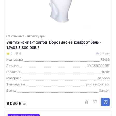
Сантехника и аксессуары
Унитаз-компакт Santeri Воротынский комфорт белый
1.P403.5.S00.00B.F
0
0
2-4 дня
Код товара
73466
Артикул
1P4035S0000BF
Гарантия
8 лет
Материал
фарфор
Тип изделия
унитаз-компакт
Бренд
Santeri
8 030 ₽
шт