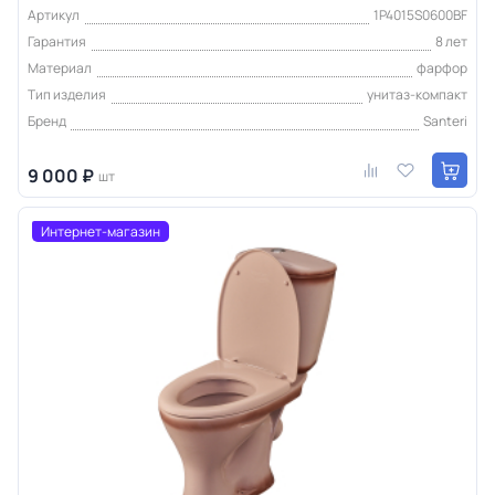
Артикул
1P4015S0600BF
Гарантия
8 лет
Материал
фарфор
Тип изделия
унитаз-компакт
Бренд
Santeri
9 000 ₽
шт
Интернет-магазин