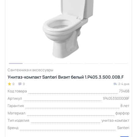
Сантехника и аксессуары
Унитаз-компакт Santeri Визит белый 1.P405.3.S00.00B.F
0
0
2-4 дня
Код товара
73468
Артикул
1P4053S0000BF
Гарантия
8 лет
Материал
фарфор
Тип изделия
унитаз-компакт
Бренд
Santeri