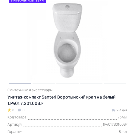
Интернет-магазин
Сантехника и аксессуары
Унитаз-компакт Santeri Воротынский крап на белый
1.P401.7.S01.00B.F
0
0
2-4 дня
Код товара
73461
Артикул
1P4017S0100BF
Гарантия
8 лет