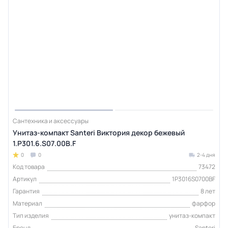
Сантехника и аксессуары
Унитаз-компакт Santeri Виктория декор бежевый
1.P301.6.S07.00B.F
0
0
2-4 дня
Код товара
73472
Артикул
1P3016S0700BF
Гарантия
8 лет
Материал
фарфор
Тип изделия
унитаз-компакт
Бренд
Santeri