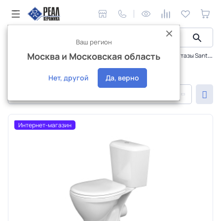
Ваш регион
Москва и Московская область
Сантехника и аксессуары
Унитазы, компакты
Унитазы Santeri
Унитазы Santeri
Нет, другой
Да, верно
По популярности
Интернет-магазин