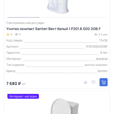
Сантехника и аксессуары
Унитаз-компакт Santeri Вест белый 1.P201.8.S00.00B.F
0
0
2-4 дня
Код товара
73436
Артикул
1P2018S0000BF
Гарантия
8 лет
Материал
фарфор
Тип изделия
унитаз-компакт
Бренд
Santeri
7 680 ₽
шт
Интернет-магазин