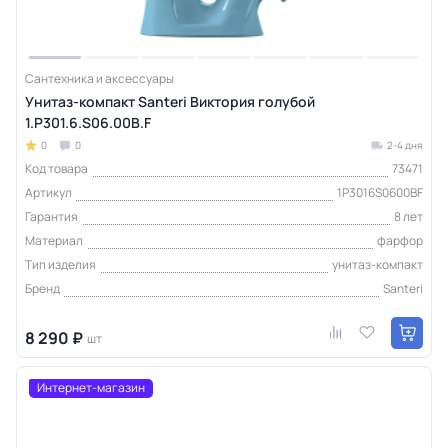
Сантехника и аксессуары
Унитаз-компакт Santeri Виктория голубой
1.P301.6.S06.00B.F
0
0
2-4 дня
Код товара
73471
Артикул
1P3016S0600BF
Гарантия
8 лет
Материал
фарфор
Тип изделия
унитаз-компакт
Бренд
Santeri
8 290 ₽
шт
Интернет-магазин