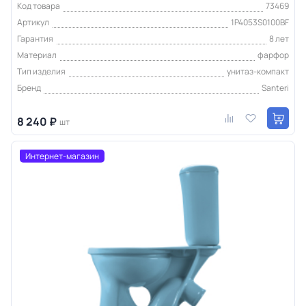
Код товара
73469
Артикул
1P4053S0100BF
Гарантия
8 лет
Материал
фарфор
Тип изделия
унитаз-компакт
Бренд
Santeri
8 240 ₽
шт
Интернет-магазин