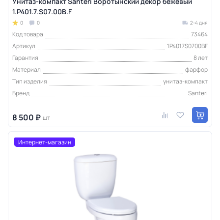
Унитаз-компакт Santeri Воротынский декор бежевый
1.P401.7.S07.00B.F
0
0
2-4 дня
Код товара
73464
Артикул
1P4017S0700BF
Гарантия
8 лет
Материал
фарфор
Тип изделия
унитаз-компакт
Бренд
Santeri
8 500 ₽
шт
Интернет-магазин