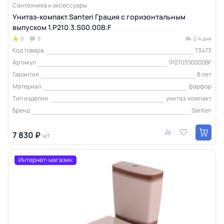
Сантехника и аксессуары
Унитаз-компакт Santeri Грация с горизонтальным
выпуском 1.P210.3.S00.00B.F
0
0
2-4 дня
Код товара
73473
Артикул
1P2103S0000BF
Гарантия
8 лет
Материал
фарфор
Тип изделия
унитаз-компакт
Бренд
Santeri
7 830 ₽
шт
Интернет-магазин