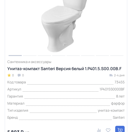
Сантехника и аксессуары
Унитаз-компакт Santeri Версия белый 1.P401.5.S00.00B.F
0
0
2-4 дня
Код товара
73455
Артикул
1P4015S0000BF
Гарантия
8 лет
Материал
фарфор
Тип изделия
унитаз-компакт
Бренд
Santeri
5 893 ₽