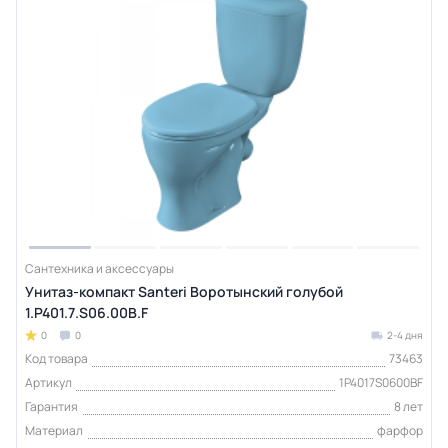
Сантехника и аксессуары
Унитаз-компакт Santeri Воротынский голубой
1.P401.7.S06.00B.F
0
0
2-4 дня
Код товара
73463
Артикул
1P4017S0600BF
Гарантия
8 лет
Материал
фарфор