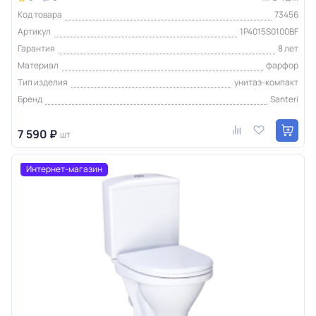
Код товара
73456
Артикул
1P4015S0100BF
Гарантия
8 лет
Материал
фарфор
Тип изделия
унитаз-компакт
Бренд
Santeri
7 590 ₽
шт
Интернет-магазин