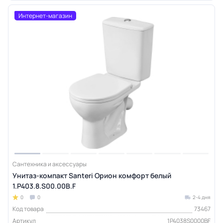
Интернет-магазин
Сантехника и аксессуары
Унитаз-компакт Santeri Орион комфорт белый
1.P403.8.S00.00B.F
0
0
2-4 дня
Код товара
73467
Артикул
1P4038S0000BF