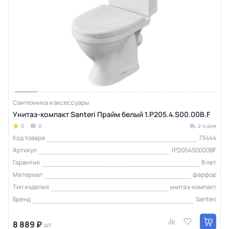
Сантехника и аксессуары
Унитаз-компакт Santeri Прайм белый 1.P205.4.S00.00B.F
0
0
2-4 дня
Код товара
73444
Артикул
1P2054S0000BF
Гарантия
8 лет
Материал
фарфор
Тип изделия
унитаз-компакт
Бренд
Santeri
8 889 ₽
шт