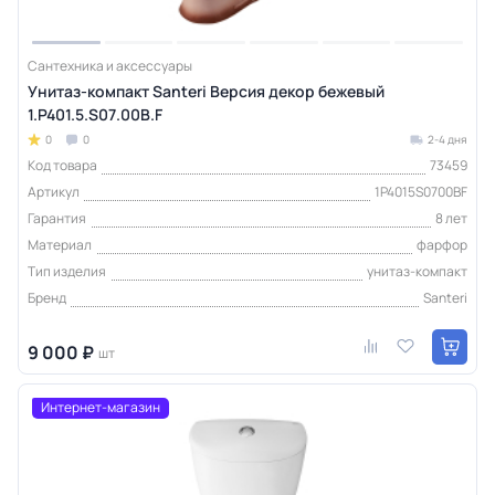
Сантехника и аксессуары
Унитаз-компакт Santeri Версия декор бежевый
1.P401.5.S07.00B.F
0
0
2-4 дня
Код товара
73459
Артикул
1P4015S0700BF
Гарантия
8 лет
Материал
фарфор
Тип изделия
унитаз-компакт
Бренд
Santeri
9 000 ₽
шт
Интернет-магазин