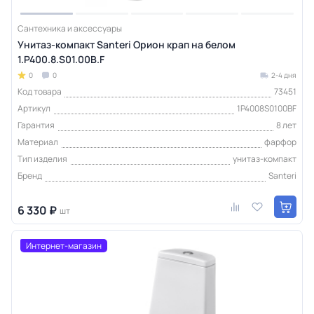
Сантехника и аксессуары
Унитаз-компакт Santeri Орион крап на белом
1.P400.8.S01.00B.F
0
0
2-4 дня
Код товара
73451
Артикул
1P4008S0100BF
Гарантия
8 лет
Материал
фарфор
Тип изделия
унитаз-компакт
Бренд
Santeri
6 330 ₽
шт
Интернет-магазин