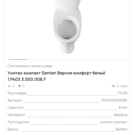
Сантехника и аксессуары
Унитаз-компакт Santeri Версия комфорт белый
1.P403.3.S00.00B.F
0
0
2-4 дня
Код товара
73465
Артикул
1P4033S0000BF
Гарантия
8 лет
Материал
фарфор
Тип изделия
унитаз-компакт
Бренд
Santeri