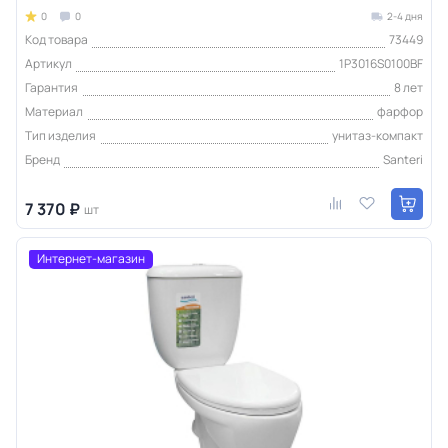
0
0
2-4 дня
Код товара
73449
Артикул
1P3016S0100BF
Гарантия
8 лет
Материал
фарфор
Тип изделия
унитаз-компакт
Бренд
Santeri
7 370 ₽
шт
Интернет-магазин