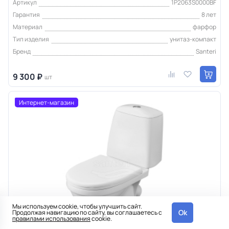
Артикул
1P2063S0000BF
Гарантия
8 лет
Материал
фарфор
Тип изделия
унитаз-компакт
Бренд
Santeri
9 300 ₽
шт
Интернет-магазин
Мы используем cookie, чтобы улучшить сайт.
Ok
Продолжая навигацию по сайту, вы соглашаетесь с
правилами использования
cookie.