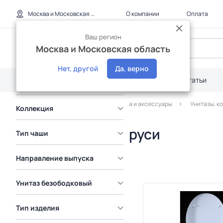
Распродажа
Москва и Московская область
О компании
Оплата
Интернет-магазин
Ваш регион
Москва и Московская область
Бренд
Нет, другой
Да, верно
Каталог
Дилерам
Акции
Статьи
Страна
Главная
Каталог
Сантехника и аксессуары
Унитазы, к
Коллекция
Унитазы из Беларуси
Тип чаши
Направление выпуска
Унитаз безободковый
Тип изделия