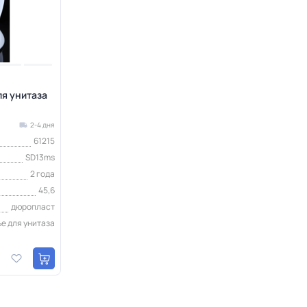
ля унитаза
2-4 дня
61215
SD13ms
2 года
45,6
дюропласт
е для унитаза