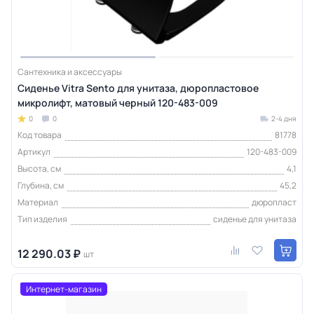
Сантехника и аксессуары
Сиденье Vitra Sento для унитаза, дюропластовое
микролифт, матовый черный 120-483-009
0
0
2-4 дня
Код товара
81778
Артикул
120-483-009
Высота, см
4,1
Глубина, см
45,2
Материал
дюропласт
Тип изделия
сиденье для унитаза
12 290.03 ₽
шт
Интернет-магазин