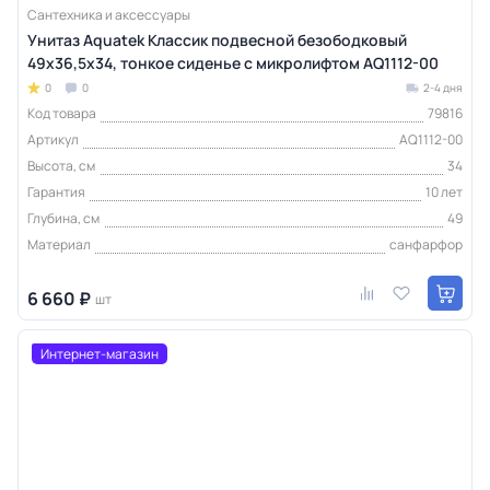
Сантехника и аксессуары
Унитаз Aquatek Классик подвесной безободковый
49х36,5х34, тонкое сиденье с микролифтом AQ1112-00
0
0
2-4 дня
Код товара
79816
Артикул
AQ1112-00
Высота, см
34
Гарантия
10 лет
Глубина, см
49
Материал
санфарфор
6 660 ₽
шт
Интернет-магазин