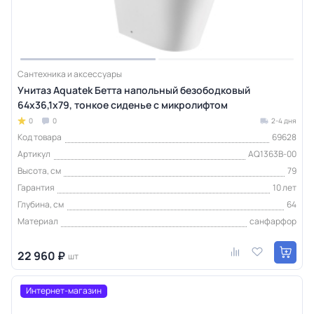
Сантехника и аксессуары
Унитаз Aquatek Бетта напольный безободковый
64х36,1х79, тонкое сиденье с микролифтом
0
0
2-4 дня
Код товара
69628
Артикул
AQ1363B-00
Высота, см
79
Гарантия
10 лет
Глубина, см
64
Материал
санфарфор
22 960 ₽
шт
Интернет-магазин