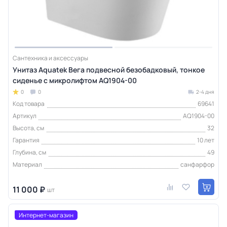
Сантехника и аксессуары
Унитаз Aquatek Вега подвесной безобадковый, тонкое
сиденье с микролифтом AQ1904-00
0
0
2-4 дня
Код товара
69641
Артикул
AQ1904-00
Высота, см
32
Гарантия
10 лет
Глубина, см
49
Материал
санфарфор
11 000 ₽
шт
Интернет-магазин