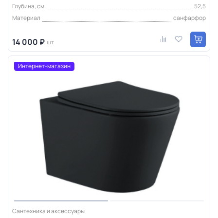
Глубина, см
52,5
Материал
санфарфор
14 000 ₽
шт
Интернет-магазин
Сантехника и аксессуары