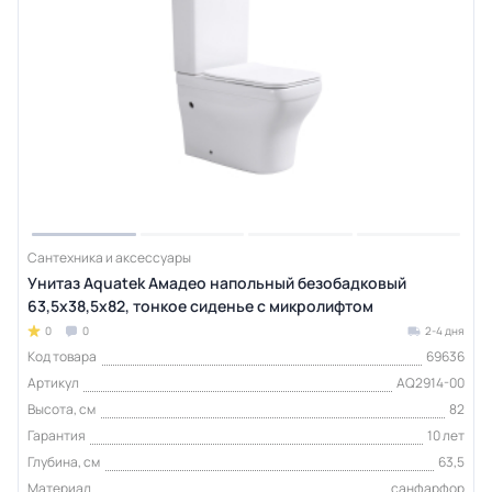
Сантехника и аксессуары
Унитаз Aquatek Амадео напольный безобадковый
63,5х38,5х82, тонкое сиденье с микролифтом
0
0
2-4 дня
Код товара
69636
Артикул
AQ2914-00
Высота, см
82
Гарантия
10 лет
Глубина, см
63,5
Материал
санфарфор