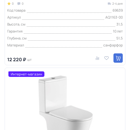
0
0
2-4 дня
Код товара
69639
Артикул
AQ1163-00
Высота, см
31,5
Гарантия
10 лет
Глубина, см
51,5
Материал
санфарфор
12 220 ₽
шт
Интернет-магазин