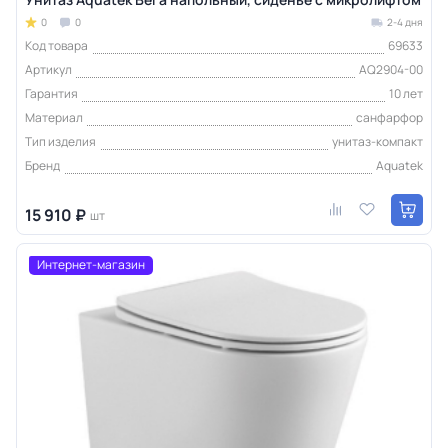
0
0
2-4 дня
Код товара
69633
Артикул
AQ2904-00
Гарантия
10 лет
Материал
санфарфор
Тип изделия
унитаз-компакт
Бренд
Aquatek
15 910 ₽
шт
Интернет-магазин