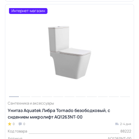
Интернет-магазин
Сантехника и аксессуары
Унитаз Aquatek Либра Tornado безободковый, с
сидением микролифт AQ1263NT-00
0
0
2-4 дня
Код товара
88222
Артикул
AQ1263NT-00