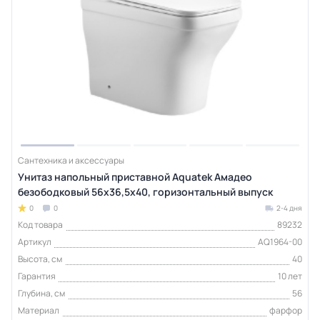
Сантехника и аксессуары
Унитаз напольный приставной Aquatek Амадео
безободковый 56х36,5х40, горизонтальный выпуск
0
0
2-4 дня
Код товара
89232
Артикул
AQ1964-00
Высота, см
40
Гарантия
10 лет
Глубина, см
56
Материал
фарфор