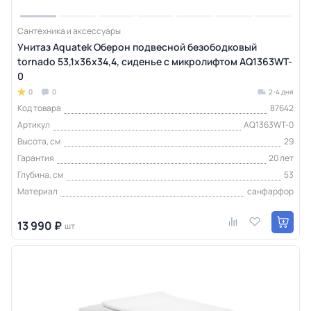
Сантехника и аксессуары
Унитаз Aquatek Оберон подвесной безободковый
tornado 53,1х36х34,4, сиденье с микролифтом AQ1363WT-
0
0
0
2-4 дня
Код товара
87642
Артикул
AQ1363WT-0
Высота, см
29
Гарантия
20 лет
Глубина, см
53
Материал
санфарфор
13 990 ₽
шт