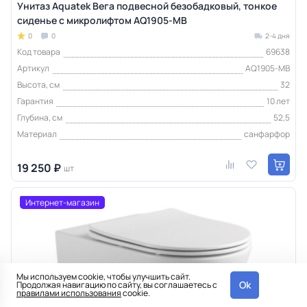
Унитаз Aquatek Вега подвесной безобадковый, тонкое
сиденье с микролифтом AQ1905-MB
0
0
2-4 дня
Код товара
69638
Артикул
AQ1905-MB
Высота, см
32
Гарантия
10 лет
Глубина, см
52,5
Материал
санфарфор
19 250 ₽
шт
Интернет-магазин
Мы используем cookie, чтобы улучшить сайт.
Ok
Продолжая навигацию по сайту, вы соглашаетесь с
правилами использования
cookie.