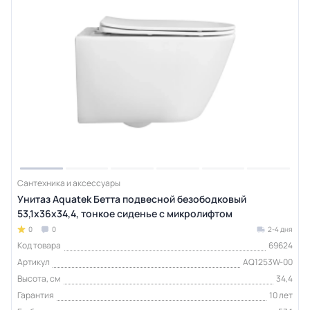
Сантехника и аксессуары
Унитаз Aquatek Бетта подвесной безободковый
53,1х36х34,4, тонкое сиденье с микролифтом
0
0
2-4 дня
Код товара
69624
Артикул
AQ1253W-00
Высота, см
34,4
Гарантия
10 лет