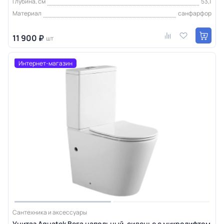
Глубина, см
53,1
Материал
санфарфор
11 900 ₽
шт
Интернет-магазин
Сантехника и аксессуары
Унитаз Aquatek Вега напольный, сиденье с микролифтом