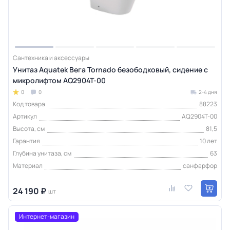
Сантехника и аксессуары
Унитаз Aquatek Вега Tornado безободковый, сидение с
микролифтом AQ2904T-00
0
0
2-4 дня
Код товара
88223
Артикул
AQ2904T-00
Высота, см
81,5
Гарантия
10 лет
Глубина унитаза, см
63
Материал
санфарфор
24 190 ₽
шт
Интернет-магазин