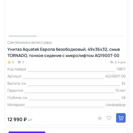
Сантехника и аксессуары
Унитаз Aquatek Европа безободковый, 49х36х32, смыв
TORNADO, тонкое сидение с микролифтом AQ1900T-00
0
0
2-4 дня
Код товара
79817
Артикул
AQ1900T-00
Высота, см
34
Гарантия
10 лет
Глубина, см
48
Материал
санфарфор
12 990 ₽
шт