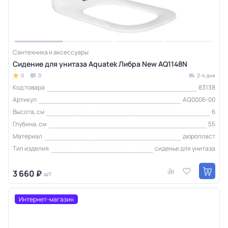
Сантехника и аксессуары
Сидение для унитаза Aquatek Либра New AQ1148N
0
0
2-4 дня
Код товара
83138
Артикул
AQ0006-00
Высота, см
6
Глубина, см
55
Материал
дюропласт
Тип изделия
сиденье для унитаза
3 660 ₽
шт
Интернет-магазин