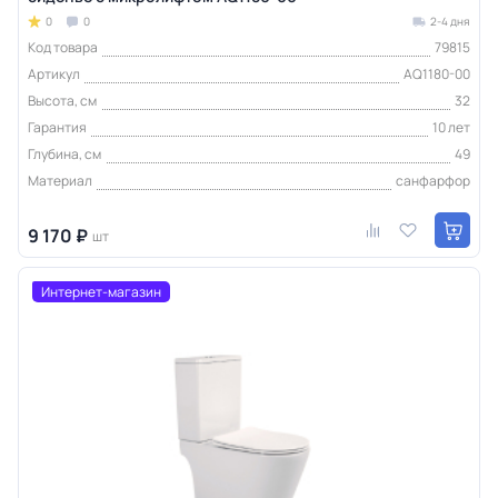
0
0
2-4 дня
Код товара
79815
Артикул
AQ1180-00
Высота, см
32
Гарантия
10 лет
Глубина, см
49
Материал
санфарфор
9 170 ₽
шт
Интернет-магазин