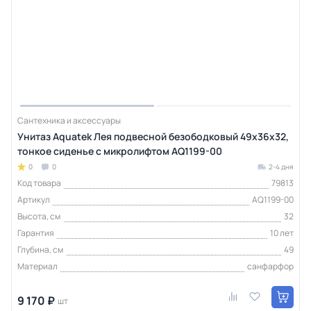
Сантехника и аксессуары
Унитаз Aquatek Лея подвесной безободковый 49х36х32,
тонкое сиденье с микролифтом AQ1199-00
0
0
2-4 дня
Код товара
79813
Артикул
AQ1199-00
Высота, см
32
Гарантия
10 лет
Глубина, см
49
Материал
санфарфор
9 170 ₽
шт