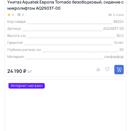
Унитаз Aquatek Европа Tornado безободковый, сидение с
микролифтом AQ2903T-00
0
0
2-4 дня
Код товара
88224
Артикул
AQ2903T-00
Высота, см
82,5
Гарантия
10 лет
Глубина унитаза, см
63
Материал
санфарфор
24 190 ₽
шт
Интернет-магазин