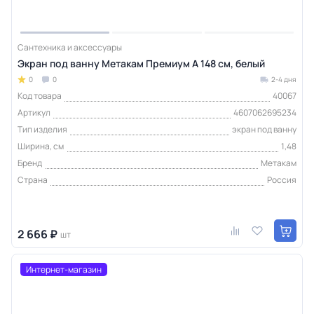
Сантехника и аксессуары
Экран под ванну Метакам Премиум А 148 см, белый
0
0
2-4 дня
Код товара
40067
Артикул
4607062695234
Тип изделия
экран под ванну
Ширина, см
1,48
Бренд
Метакам
Страна
Россия
2 666 ₽
шт
Интернет-магазин