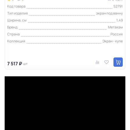
Код товара
52791
Тип изделия
экран под ванну
Ширина, см
1,49
Бренд
Метакам
Страна
Россия
Коллекция
Экран - купе
7 517 ₽
шт