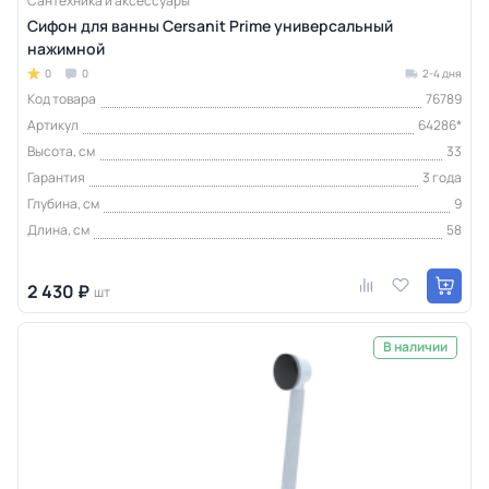
Сантехника и аксессуары
Сифон для ванны Cersanit Prime универсальный
нажимной
0
0
2-4 дня
Код товара
76789
Артикул
64286*
Высота, см
33
Гарантия
3 года
Глубина, см
9
Длина, см
58
2 430 ₽
шт
В наличии