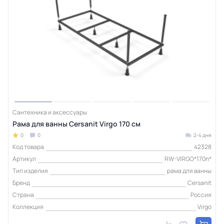
Сантехника и аксессуары
Рама для ванны Cersanit Virgo 170 см
0
0
2-4 дня
Код товара
42328
Артикул
RW-VIRGO*170n*
Тип изделия
рама для ванны
Бренд
Cersanit
Страна
Россия
Коллекция
Virgo