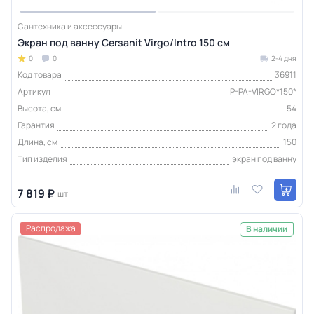
Сантехника и аксессуары
Экран под ванну Cersanit Virgo/Intro 150 см
0
0
2-4 дня
Код товара
36911
Артикул
P-PA-VIRGO*150*
Высота, см
54
Гарантия
2 года
Длина, см
150
Тип изделия
экран под ванну
7 819 ₽
шт
Распродажа
В наличии