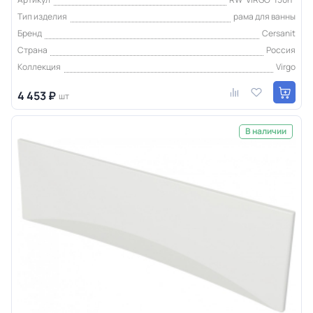
Тип изделия
рама для ванны
Бренд
Cersanit
Страна
Россия
Коллекция
Virgo
4 453 ₽
шт
В наличии