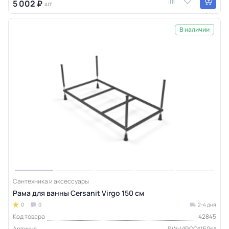
5 002 ₽
шт
В наличии
Сантехника и аксессуары
Рама для ванны Cersanit Virgo 150 см
0
0
2-4 дня
Код товара
42845
Артикул
RW-VIRGO*150n*