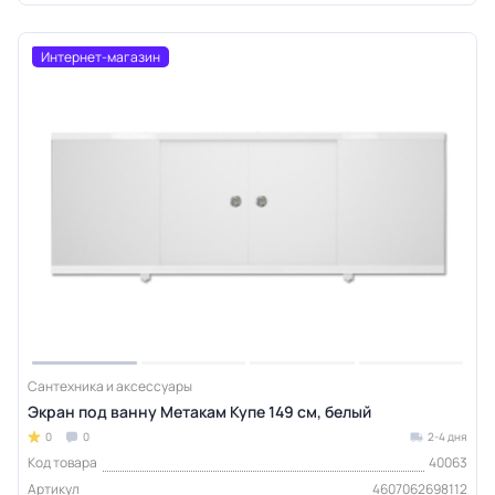
Интернет-магазин
Сантехника и аксессуары
Экран под ванну Метакам Купе 149 см, белый
0
0
2-4 дня
Код товара
40063
Артикул
4607062698112