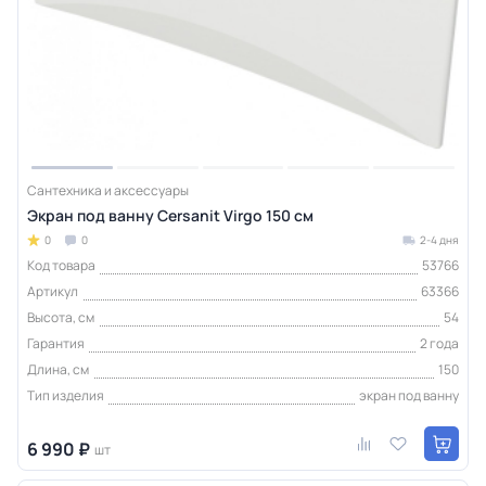
Сантехника и аксессуары
Экран под ванну Cersanit Virgo 150 см
0
0
2-4 дня
Код товара
53766
Артикул
63366
Высота, см
54
Гарантия
2 года
Длина, см
150
Тип изделия
экран под ванну
6 990 ₽
шт