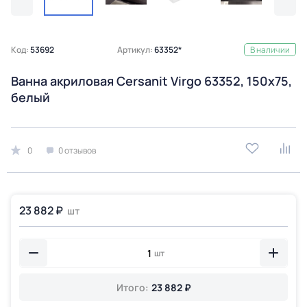
Код:
53692
Артикул:
63352*
В наличии
Ванна акриловая Cersanit Virgo 63352, 150x75,
белый
0
0 отзывов
23 882 ₽
шт
шт
Итого:
23 882 ₽