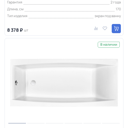
Гарантия
2 года
Длина, см
170
Тип изделия
экран под ванну
8 378 ₽
шт
В наличии