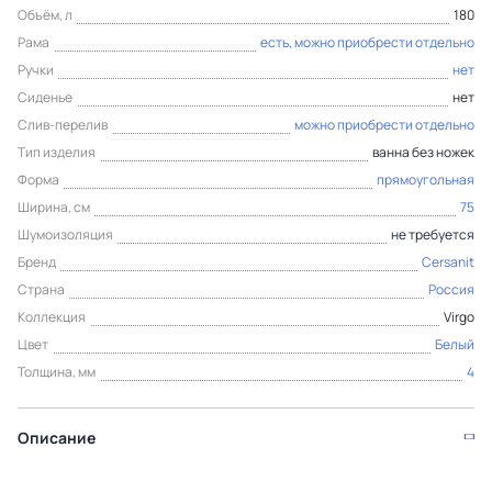
Объём, л
180
Рама
есть, можно приобрести отдельно
Ручки
нет
Сиденье
нет
Слив-перелив
можно приобрести отдельно
Тип изделия
ванна без ножек
Форма
прямоугольная
Ширина, см
75
Шумоизоляция
не требуется
Бренд
Cersanit
Страна
Россия
Коллекция
Virgo
Цвет
Белый
Толщина, мм
4
Описание