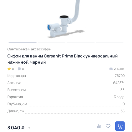
Сантехника и аксессуары
Сифон для ванны Cersanit Prime Black универсальный
нажимной, черный
0
0
2-4 дня
Код товара
76790
Артикул
64287*
Высота, см
33
Гарантия
3 года
Глубина, см
9
Длина, см
58
3 040 ₽
шт