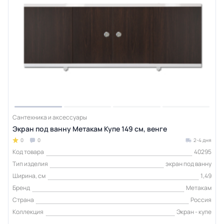
Сантехника и аксессуары
Экран под ванну Метакам Купе 149 см, венге
0
0
2-4 дня
Код товара
40295
Тип изделия
экран под ванну
Ширина, см
1,49
Бренд
Метакам
Страна
Россия
Коллекция
Экран - купе