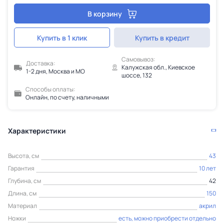
В корзину
Купить в 1 клик
Купить в кредит
Самовывоз:
Доставка:
Калужская обл., Киевское
1-2 дня, Москва и МО
шоссе, 132
Способы оплаты:
Онлайн, по счету, наличными
Характеристики
Высота, см
43
Гарантия
10 лет
Глубина, см
42
Длина, см
150
Материал
акрил
Ножки
есть, можно приобрести отдельно