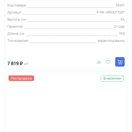
Код товара
36911
Артикул
P-PA-VIRGO*150*
Высота, см
54
Гарантия
2 года
Длина, см
150
Тип изделия
экран под ванну
7 819 ₽
шт
Распродажа
В наличии