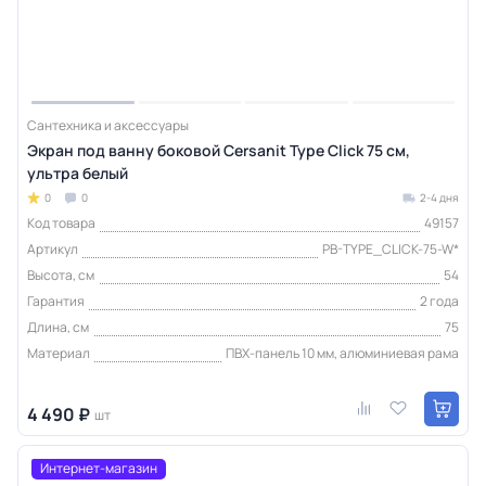
Сантехника и аксессуары
Экран под ванну боковой Cersanit Type Click 75 см,
ультра белый
0
0
2-4 дня
Код товара
49157
Артикул
PB-TYPE_CLICK-75-W*
Высота, см
54
Гарантия
2 года
Длина, см
75
Материал
ПВХ-панель 10 мм, алюминиевая рама
4 490 ₽
шт
Интернет-магазин