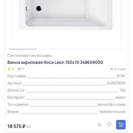
Сантехника и аксессуары
Ванна акриловая Roca Leon 150х70 248659000
0
0
2-4 дня
Код товара
81181
Артикул
248659000
Длина, см
150
Материал
акрил
Тип изделия
ванна без ножек
Форма
прямоугольная
18 575 ₽
шт