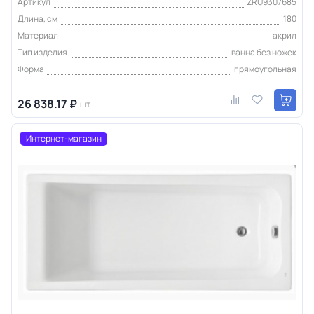
Артикул
ZRU9307685
Длина, см
180
Материал
акрил
Тип изделия
ванна без ножек
Форма
прямоугольная
26 838.17 ₽
шт
Интернет-магазин