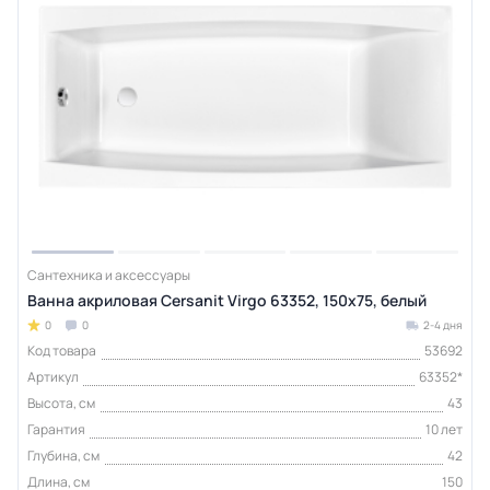
Сантехника и аксессуары
Ванна акриловая Cersanit Virgo 63352, 150x75, белый
0
0
2-4 дня
Код товара
53692
Артикул
63352*
Высота, см
43
Гарантия
10 лет
Глубина, см
42
Длина, см
150