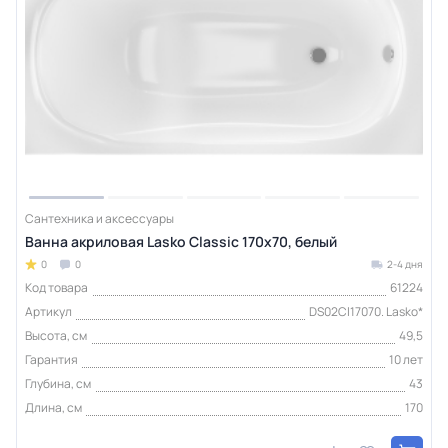
Сантехника и аксессуары
Ванна акриловая Lasko Classic 170х70, белый
0
0
2-4 дня
Код товара
61224
Артикул
DS02Cl17070. Lasko*
Высота, см
49,5
Гарантия
10 лет
Глубина, см
43
Длина, см
170