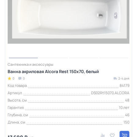
Сантехника и аксессуары
Ванна акриловая Alcora Rest 150х70, белый
0
0
2-4 дня
Код товара
84179
Артикул
DS02Rt15070.ALCORA
Высота, см
48
Гарантия
10 лет
Глубина, см
46
Длина, см
150