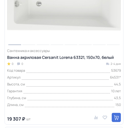
Сантехника и аксессуары
Ванна акриловая Cersanit Lorena 63321, 150x70, белый
0
0
2-4 дня
Код товара
53679
Артикул
64531*
Высота, см
44,5
Гарантия
10 лет
Глубина, см
43,5
Длина, см
150
19 307 ₽
шт