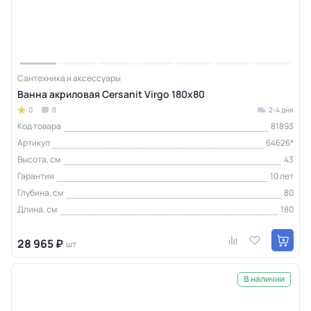
Сантехника и аксессуары
Ванна акриловая Cersanit Virgo 180x80
0
0
2-4 дня
Код товара
81893
Артикул
64626*
Высота, см
43
Гарантия
10 лет
Глубина, см
80
Длина, см
180
28 965 ₽
шт
В наличии