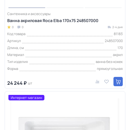
Сантехника и аксессуары
Ванна акриловая Roca Elba 170х75 248507000
0
0
2-4 дня
Код товара
81183
Артикул
248507000
Длина, см
170
Материал
акрил
Тип изделия
ванна без ножек
Форма
прямоугольная
24 244 ₽
шт
Интернет-магазин