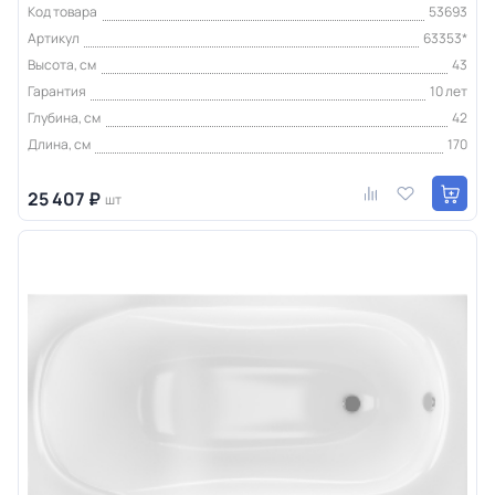
Код товара
53693
Артикул
63353*
Высота, см
43
Гарантия
10 лет
Глубина, см
42
Длина, см
170
25 407 ₽
шт