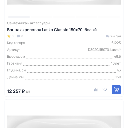
Сантехника и аксессуары
Ванна акриловая Lasko Classic 150х70, белый
0
0
2-4 дня
Код товара
61223
Артикул
DS02Cl15070. Lasko*
Высота, см
49,5
Гарантия
10 лет
Глубина, см
43
Длина, см
150
12 257 ₽
шт