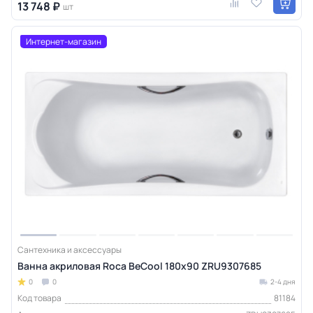
13 748 ₽
шт
Интернет-магазин
Сантехника и аксессуары
Ванна акриловая Roca BeCool 180х90 ZRU9307685
0
0
2-4 дня
Код товара
81184