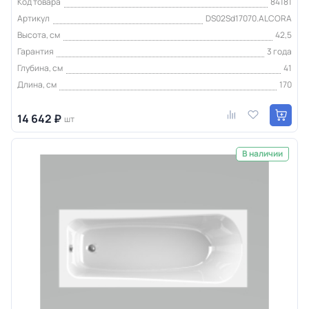
Код товара
84181
Артикул
DS02Sd17070.ALCORA
Высота, см
42,5
Гарантия
3 года
Глубина, см
41
Длина, см
170
14 642 ₽
шт
В наличии