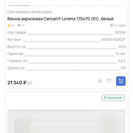
Сантехника и аксессуары
Ванна акриловая Cersanit Lorena 170x70 (01), белый
0
0
2-4 дня
Код товара
62246
Артикул
64265/63323*
Высота, см
44,5
Гарантия
10 лет
Глубина, см
43,5
Длина, см
170
21 340 ₽
шт
В наличии