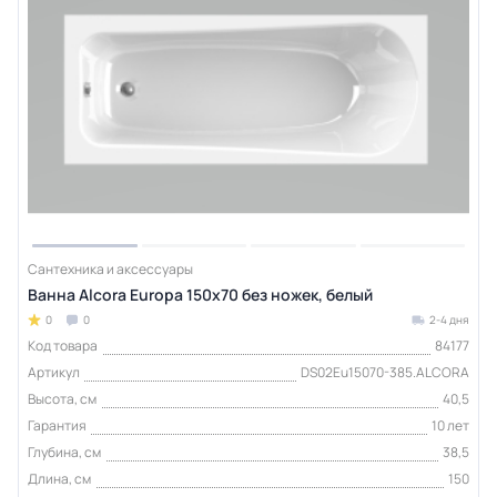
Сантехника и аксессуары
Ванна Alcora Europa 150х70 без ножек, белый
0
0
2-4 дня
Код товара
84177
Артикул
DS02Eu15070-385.ALCORA
Высота, см
40,5
Гарантия
10 лет
Глубина, см
38,5
Длина, см
150