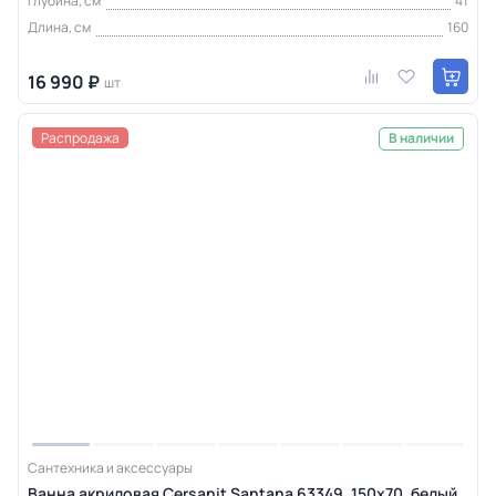
Глубина, см
41
Длина, см
160
16 990 ₽
шт
Распродажа
В наличии
Сантехника и аксессуары
Ванна акриловая Cersanit Santana 63349, 150x70, белый