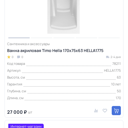
Сантехника и аксессуары
Ванна акриловая Timo Hella 170х75х63 HELLA1775
0
0
2-4 дня
Код товара
78211
Артикул
HELLA1775
Высота, см
63
Гарантия
10 лет
Глубина, см
50
Длина, см
170
27 000 ₽
шт
Интернет-магазин