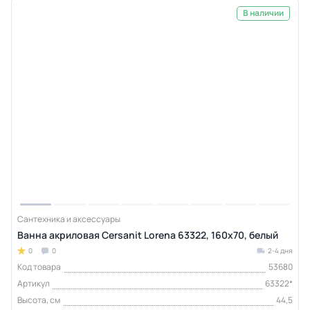
В наличии
Сантехника и аксессуары
Ванна акриловая Cersanit Lorena 63322, 160x70, белый
0
0
2-4 дня
Код товара
53680
Артикул
63322*
Высота, см
44,5