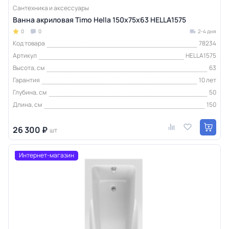
Сантехника и аксессуары
Ванна акриловая Timo Hella 150х75х63 HELLA1575
0
0
2-4 дня
Код товара
78234
Артикул
HELLA1575
Высота, см
63
Гарантия
10 лет
Глубина, см
50
Длина, см
150
26 300 ₽
шт
Интернет-магазин