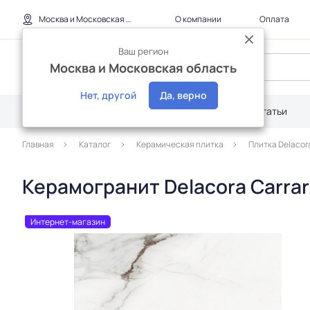
Москва и Московская область
О компании
Оплата
Ваш регион
Москва и Московская область
Нет, другой
Да, верно
Каталог
Дилерам
Акции
Статьи
Главная
Каталог
Керамическая плитка
Плитка Delacor
Керамогранит Delacora Carrar
Интернет-магазин