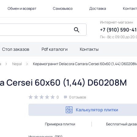
Обмен и возврат
Самовывоз
Доставка
Контак
Интернет-магазин
+7 (910) 590-4
Пн - Вс с 09:00 до 20:
Стол заказов
Pdf каталоги
Контакты
a
Nepal
Керамогранит Delacora Carrara Cersei 60х60 (1,44) D60208
a Cersei 60х60 (1,44) D60208M
0
0 отзывов
Калькулятор плитки
Примерка плитки
Бесплатный диза
Истираемость (PEI)