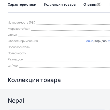
Характеристики
Коллекции товара
Отзывы
(0)
Истираемость (PEI)
Морозостойкая
Форма
Область применения
Ванна
, Коридор,
К
Производитель
Поверхность
Размер, см
шт/кор
Коллекции товара
Nepal