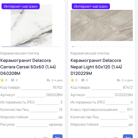
Интернет-магазин
Интернет-магазин
Керамическая плитка
Керамическая плитка
Керамогранит Delacora
Керамогранит Delacora
Carrara Cersei 60х60 (1,44)
Nepal Light 60x120 (1,44)
D60208M
D120229M
0
0
2-4 дня
0
0
2-4 дня
Код товара
76762
Код товара
87412
Артикул
D60208M
Артикул
D120229M
Истираемость (PEI)
3
Истираемость (PEI)
4
Количество Лиц
15
Класс противоскольжения
R11
Морозостойкая
да
Количество Лиц
12
Рисунок
мрамор
Морозостойкая
да