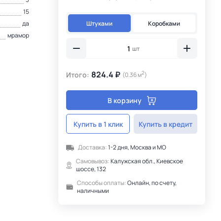
15
Штуками
Коробками
да
мрамор
шт
824.4 ₽
2
Итого:
(0.36 м
)
В корзину
Купить в 1 клик
Купить в кредит
Доставка:
1-2 дня, Москва и МО
Самовывоз:
Калужская обл., Киевское
шоссе, 132
Способы оплаты:
Онлайн, по счету,
наличными