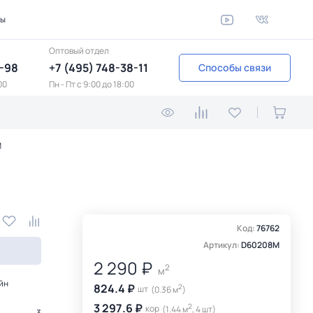
ты
Оптовый отдел
1-98
+7 (495) 748-38-11
Способы связи
00
Пн - Пт c 9:00 до 18:00
M
Код:
76762
Артикул:
D60208M
2 290 ₽
2
м
йн
824.4 ₽
2
шт
(0.36 м
)
3 297.6 ₽
2
кор
(1.44 м
, 4 шт)
3