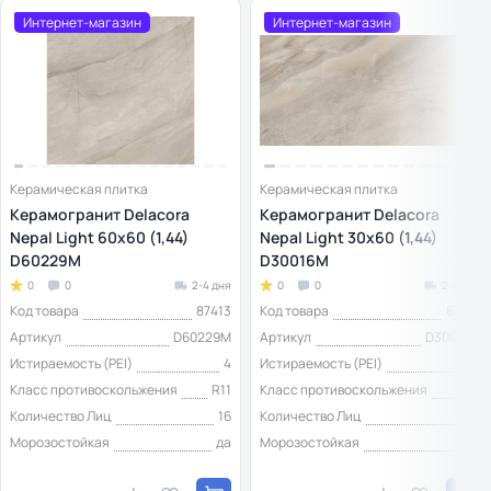
Интернет-магазин
Интернет-магазин
Керамическая плитка
Керамическая плитка
Керамогранит Delacora
Керамогранит Delacora
Nepal Light 60x60 (1,44)
Nepal Light 30x60 (1,44)
D60229M
D30016M
0
0
2-4 дня
0
0
2-4 дня
Код товара
87413
Код товара
87414
Артикул
D60229M
Артикул
D30016M
Истираемость (PEI)
4
Истираемость (PEI)
4
Класс противоскольжения
R11
Класс противоскольжения
R11
Количество Лиц
16
Количество Лиц
16
Морозостойкая
да
Морозостойкая
да