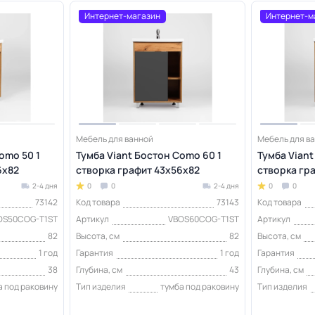
Интернет-магазин
Интернет-м
Мебель для ванной
Мебель для в
omo 50 1
Тумба Viant Бостон Como 60 1
Тумба Viant
6х82
створка графит 43х56х82
створка гра
2-4 дня
0
0
2-4 дня
0
0
73142
Код товара
73143
Код товара
OS50COG-T1ST
Артикул
VBOS60COG-T1ST
Артикул
82
Высота, см
82
Высота, см
1 год
Гарантия
1 год
Гарантия
38
Глубина, см
43
Глубина, см
а под раковину
Тип изделия
тумба под раковину
Тип изделия