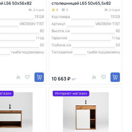
й L56 50х56х82
столешницей L65 50х65,5х82
2-4 дня
0
0
2-4 дня
73128
Код товара
73129
VBOS56N-T1ST
Артикул
VBOS65N-T1ST
82
Высота, см
82
1 год
Гарантия
1 год
50
Глубина, см
50
тумба под раковину
Тип изделия
тумба под раковину
10 663 ₽
шт
агазин
Интернет-магазин