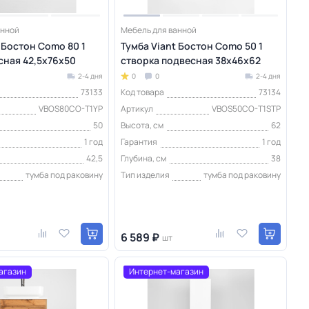
анной
Мебель для ванной
 Бостон Como 80 1
Тумба Viant Бостон Como 50 1
сная 42,5х76х50
створка подвесная 38х46х62
2-4 дня
0
0
2-4 дня
73133
Код товара
73134
VBOS80CO-T1YP
Артикул
VBOS50CO-T1STP
50
Высота, см
62
1 год
Гарантия
1 год
42,5
Глубина, см
38
тумба под раковину
Тип изделия
тумба под раковину
6 589 ₽
шт
агазин
Интернет-магазин