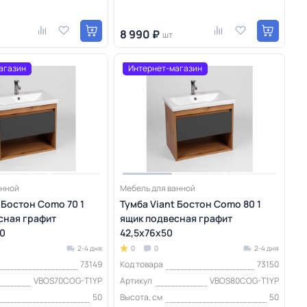
8 990 ₽
шт
агазин
Интернет-магазин
анной
Мебель для ванной
 Бостон Como 70 1
Тумба Viant Бостон Como 80 1
сная графит
ящик подвесная графит
50
42,5х76х50
2-4 дня
0
0
2-4 дня
73149
Код товара
73150
VBOS70COG-T1YP
Артикул
VBOS80COG-T1YP
50
Высота, см
50