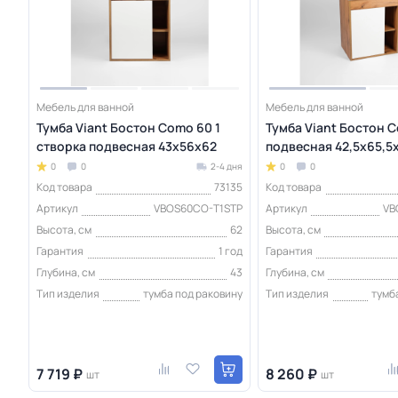
Мебель для ванной
Мебель для ванной
Тумба Viant Бостон Como 60 1
Тумба Viant Бостон C
створка подвесная 43х56х62
подвесная 42,5х65,5
0
0
2-4 дня
0
0
Код товара
73135
Код товара
Артикул
VBOS60CO-T1STP
Артикул
VB
Высота, см
62
Высота, см
Гарантия
1 год
Гарантия
Глубина, см
43
Глубина, см
Тип изделия
тумба под раковину
Тип изделия
тумб
7 719 ₽
8 260 ₽
шт
шт