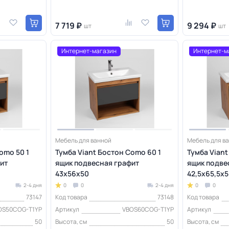
7 719 ₽
9 294 ₽
шт
шт
Интернет-магазин
Интернет-м
Мебель для ванной
Мебель для в
omo 50 1
Тумба Viant Бостон Como 60 1
Тумба Viant
ит
ящик подвесная графит
ящик подве
43х56х50
42,5х65,5х
2-4 дня
0
0
2-4 дня
0
0
73147
Код товара
73148
Код товара
OS50COG-T1YP
Артикул
VBOS60COG-T1YP
Артикул
50
Высота, см
50
Высота, см