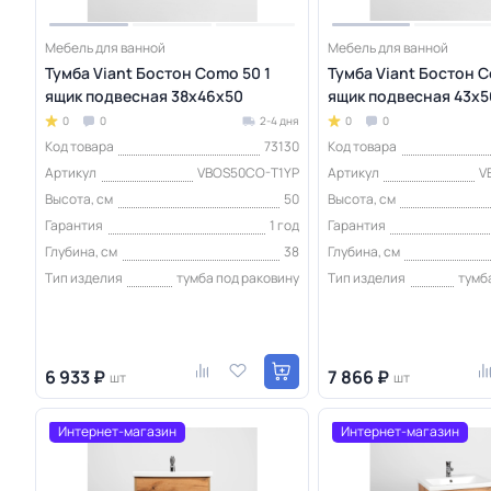
Мебель для ванной
Мебель для ванной
Тумба Viant Бостон Como 50 1
Тумба Viant Бостон C
ящик подвесная 38х46х50
ящик подвесная 43х
0
0
2-4 дня
0
0
Код товара
73130
Код товара
Артикул
VBOS50CO-T1YP
Артикул
V
Высота, см
50
Высота, см
Гарантия
1 год
Гарантия
Глубина, см
38
Глубина, см
Тип изделия
тумба под раковину
Тип изделия
тумб
6 933 ₽
7 866 ₽
шт
шт
Интернет-магазин
Интернет-магазин