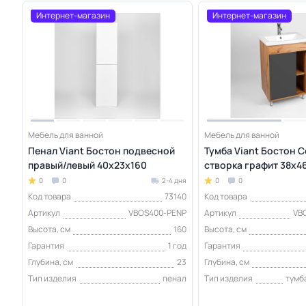
Интернет-магазин
Интернет-магазин
Мебель для ванной
Мебель для ванной
Пенал Viant Бостон подвесной
Тумба Viant Бостон C
правый/левый 40x23x160
створка графит 38х4
0
0
2-4 дня
0
0
Код товара
73140
Код товара
Артикул
VBOS400-PENP
Артикул
VB
Высота, см
160
Высота, см
Гарантия
1 год
Гарантия
Глубина, см
23
Глубина, см
Тип изделия
пенал
Тип изделия
тумб