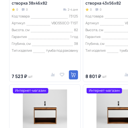
створка 38х46х82
створка 43х56х82
0
0
2-4 дня
0
0
Код товара
73125
Код товара
Артикул
VBOS50CO-T1ST
Артикул
V
Высота, см
82
Высота, см
Гарантия
1 год
Гарантия
Глубина, см
38
Глубина, см
Тип изделия
тумба под раковину
Тип изделия
тумб
7 523 ₽
8 801 ₽
шт
шт
Интернет-магазин
Интернет-магазин