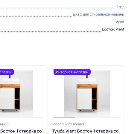
1 год
шкаф для стиральной машины
Viant
Бостон, Viant
агазин
Интернет-магазин
анной
Мебель для ванной
 Бостон 1 створка со
Тумба Viant Бостон 1 створка со