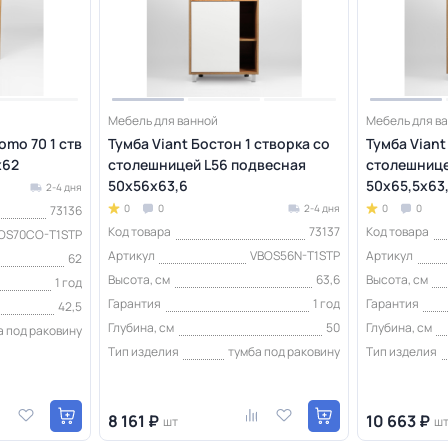
Мебель для ванной
Мебель для в
omo 70 1 ств
Тумба Viant Бостон 1 створка со
Тумба Viant
х62
столешницей L56 подвесная
столешнице
50х56х63,6
50х65,5х63
2-4 дня
0
0
2-4 дня
0
0
73136
Код товара
73137
Код товара
OS70CO-T1STP
Артикул
VBOS56N-T1STP
Артикул
62
Высота, см
63,6
Высота, см
1 год
Гарантия
1 год
Гарантия
42,5
Глубина, см
50
Глубина, см
а под раковину
Тип изделия
тумба под раковину
Тип изделия
8 161 ₽
10 663 ₽
шт
ш