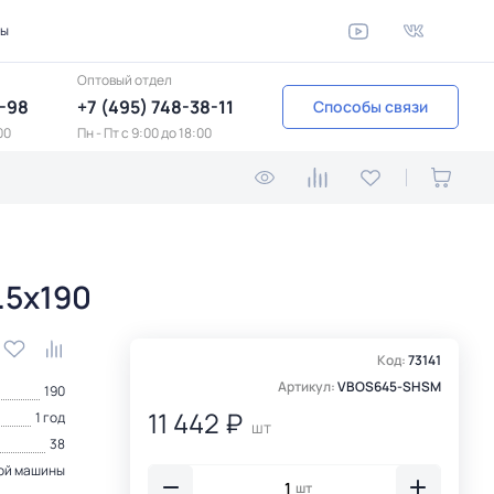
ты
Оптовый отдел
1-98
+7 (495) 748-38-11
Способы связи
00
Пн - Пт c 9:00 до 18:00
.5х190
Код:
73141
Артикул:
VBOS645-SHSM
190
11 442 ₽
1 год
шт
38
ой машины
шт