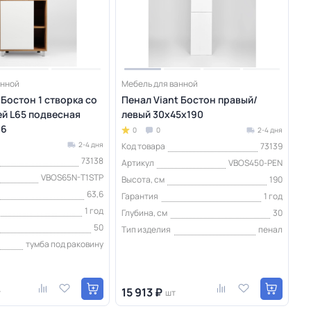
анной
Мебель для ванной
 Бостон 1 створка со
Пенал Viant Бостон правый/
й L65 подвесная
левый 30х45х190
,6
0
0
2-4 дня
2-4 дня
Код товара
73139
73138
Артикул
VBOS450-PEN
VBOS65N-T1STP
Высота, см
190
63,6
Гарантия
1 год
1 год
Глубина, см
30
50
Тип изделия
пенал
тумба под раковину
15 913 ₽
т
шт