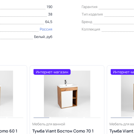
190
Гарантия
38
Тип изделия
64,5
Бренд
Россия
Коллекция
Белый, дуб
Интернет-магазин
Интернет-м
Мебель для ванной
Мебель для в
omo 60 1
Тумба Viant Бостон Como 70 1
Тумба Viant