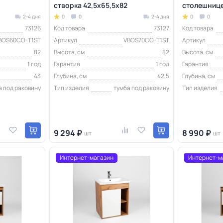
створка 42,5х65,5х82
столешнице
2-4 дня
0
0
2-4 дня
0
0
73126
Код товара
73127
Код товара
BOS60CO-T1ST
Артикул
VBOS70CO-T1ST
Артикул
82
Высота, см
82
Высота, см
1 год
Гарантия
1 год
Гарантия
43
Глубина, см
42,5
Глубина, см
а под раковину
Тип изделия
тумба под раковину
Тип изделия
9 294 ₽
8 990 ₽
шт
шт
Интернет-магазин
Интернет-м