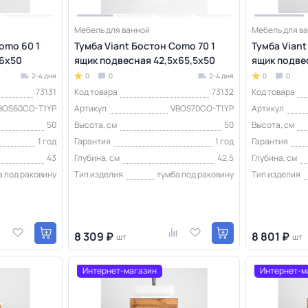
Мебель для ванной
Мебель для в
omo 60 1
Тумба Viant Бостон Como 70 1
Тумба Viant
56х50
ящик подвесная 42,5х65,5х50
ящик подве
2-4 дня
0
0
2-4 дня
0
0
73131
Код товара
73132
Код товара
BOS60CO-T1YP
Артикул
VBOS70CO-T1YP
Артикул
50
Высота, см
50
Высота, см
1 год
Гарантия
1 год
Гарантия
43
Глубина, см
42,5
Глубина, см
а под раковину
Тип изделия
тумба под раковину
Тип изделия
8 309 ₽
8 801 ₽
шт
шт
Интернет-магазин
Интернет-м