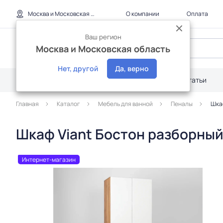
Москва и Московская область
О компании
Оплата
Ваш регион
Москва и Московская область
Нет, другой
Да, верно
Каталог
Дилерам
Акции
Статьи
Главная
Каталог
Мебель для ванной
Пеналы
Шка
Шкаф Viant Бостон разборный
Интернет-магазин