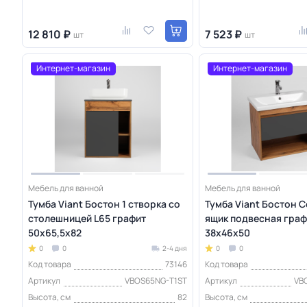
12 810 ₽
7 523 ₽
шт
шт
Интернет-магазин
Интернет-магазин
Мебель для ванной
Мебель для ванной
Тумба Viant Бостон 1 створка со
Тумба Viant Бостон C
столешницей L65 графит
ящик подвесная граф
50х65,5х82
38х46х50
0
0
2-4 дня
0
0
Код товара
73146
Код товара
Артикул
VBOS65NG-T1ST
Артикул
VB
Высота, см
82
Высота, см