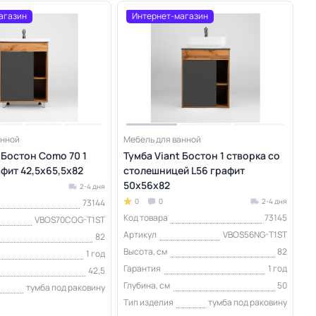
агазин
Интернет-магазин
анной
Мебель для ванной
 Бостон Como 70 1
Тумба Viant Бостон 1 створка со
фит 42,5х65,5х82
столешницей L56 графит
50х56х82
2-4 дня
0
0
2-4 дня
73144
Код товара
73145
VBOS70COG-T1ST
Артикул
VBOS56NG-T1ST
82
Высота, см
82
1 год
Гарантия
1 год
42,5
Глубина, см
50
тумба под раковину
Тип изделия
тумба под раковину