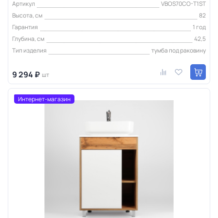
Артикул
VBOS70CO-T1ST
Высота, см
82
Гарантия
1 год
Глубина, см
42,5
Тип изделия
тумба под раковину
9 294 ₽
шт
Интернет-магазин