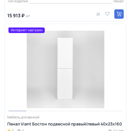
Тип изделия
пенал
15 913 ₽
шт
Интернет-магазин
Мебель для ванной
Пенал Viant Бостон подвесной правый/левый 40x23x160
0
0
2-4 дня