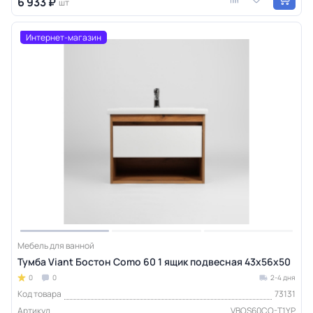
6 933 ₽
шт
Интернет-магазин
Мебель для ванной
Тумба Viant Бостон Como 60 1 ящик подвесная 43х56х50
0
0
2-4 дня
Код товара
73131
Артикул
VBOS60CO-T1YP