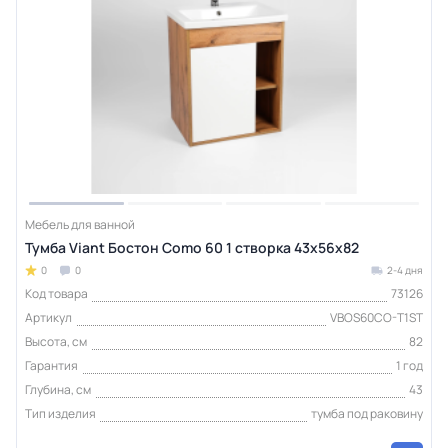
Мебель для ванной
Тумба Viant Бостон Como 60 1 створка 43х56х82
0
0
2-4 дня
Код товара
73126
Артикул
VBOS60CO-T1ST
Высота, см
82
Гарантия
1 год
Глубина, см
43
Тип изделия
тумба под раковину