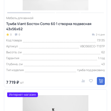
Мебель для ванной
Тумба Viant Бостон Como 60 1 створка подвесная
43х56х62
0
0
2-4 дня
Код товара
73135
Артикул
VBOS60CO-T1STP
Высота, см
62
Гарантия
1 год
Глубина, см
43
Тип изделия
тумба под раковину
7 719 ₽
шт
Интернет-магазин