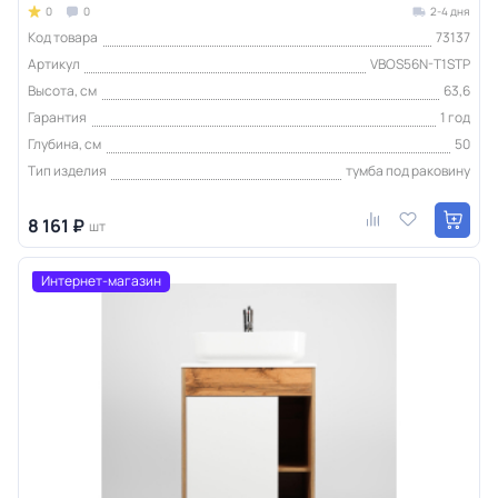
0
0
2-4 дня
Код товара
73137
Артикул
VBOS56N-T1STP
Высота, см
63,6
Гарантия
1 год
Глубина, см
50
Тип изделия
тумба под раковину
8 161 ₽
шт
Интернет-магазин