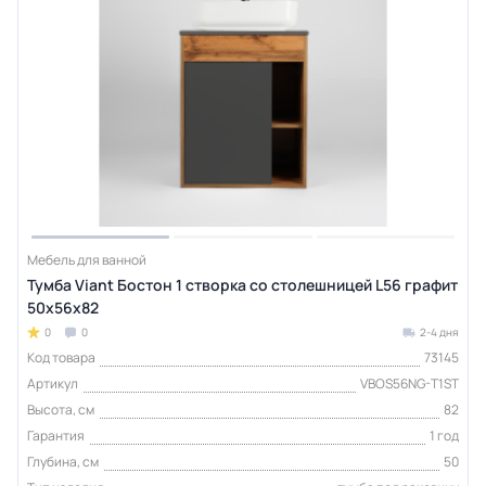
Мебель для ванной
Тумба Viant Бостон 1 створка со столешницей L56 графит
50х56х82
0
0
2-4 дня
Код товара
73145
Артикул
VBOS56NG-T1ST
Высота, см
82
Гарантия
1 год
Глубина, см
50