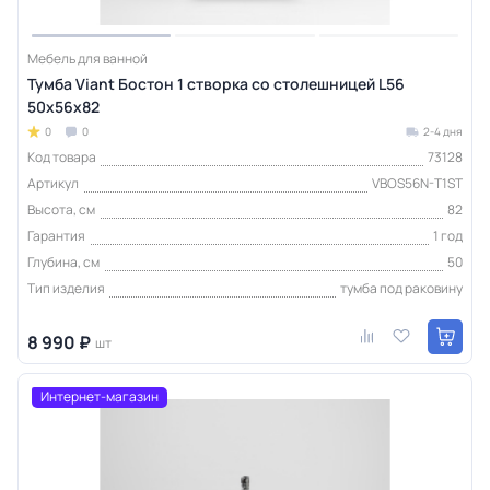
Мебель для ванной
Тумба Viant Бостон 1 створка со столешницей L56
50х56х82
0
0
2-4 дня
Код товара
73128
Артикул
VBOS56N-T1ST
Высота, см
82
Гарантия
1 год
Глубина, см
50
Тип изделия
тумба под раковину
8 990 ₽
шт
Интернет-магазин