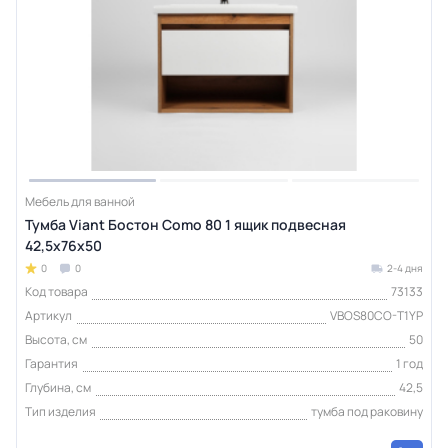
Мебель для ванной
Тумба Viant Бостон Como 80 1 ящик подвесная
42,5х76х50
0
0
2-4 дня
Код товара
73133
Артикул
VBOS80CO-T1YP
Высота, см
50
Гарантия
1 год
Глубина, см
42,5
Тип изделия
тумба под раковину