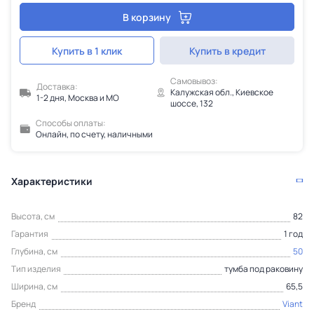
В корзину
Купить в 1 клик
Купить в кредит
Самовывоз:
Доставка:
Калужская обл., Киевское
1-2 дня, Москва и МО
шоссе, 132
Способы оплаты:
Онлайн, по счету, наличными
Характеристики
Высота, см
82
Гарантия
1 год
Глубина, см
50
Тип изделия
тумба под раковину
Ширина, см
65,5
Бренд
Viant