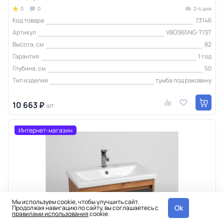
0
0
2-4 дня
Код товара
73146
Артикул
VBOS65NG-T1ST
Высота, см
82
Гарантия
1 год
Глубина, см
50
Тип изделия
тумба под раковину
10 663 ₽
шт
Интернет-магазин
Мы используем cookie, чтобы улучшить сайт.
Ok
Продолжая навигацию по сайту, вы соглашаетесь с
правилами использования
cookie.