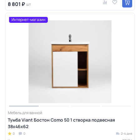
8 801 ₽
шт
Интернет-магазин
Мебель для ванной
Тумба Viant Бостон Como 50 1 створка подвесная
38х46х62
0
0
2-4 дня