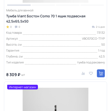
Мебель для ванной
Тумба Viant Бостон Como 70 1 ящик подвесная
42,5х65,5х50
0
0
2-4 дня
Код товара
73132
Артикул
VBOS70CO-T1YP
Высота, см
50
Гарантия
1 год
Глубина, см
42,5
Тип изделия
тумба под раковину
8 309 ₽
шт
Интернет-магазин