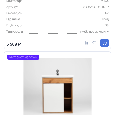
Код товара
73134
Артикул
VBOS50CO-T1STP
Высота, см
62
Гарантия
1 год
Глубина, см
38
Тип изделия
тумба под раковину
6 589 ₽
шт
Интернет-магазин