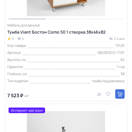
Мебель для ванной
Тумба Viant Бостон Como 50 1 створка 38х46х82
0
0
2-4 дня
Код товара
73125
Артикул
VBOS50CO-T1ST
Высота, см
82
Гарантия
1 год
Глубина, см
38
Тип изделия
тумба под раковину
7 523 ₽
шт
Интернет-магазин