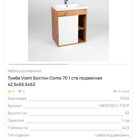
Мебель для ванной
Тумба Viant Бостон Como 70 1 ств подвесная
42,5х65,5х62
0
0
2-4 дня
Код товара
73136
Артикул
VBOS70CO-T1STP
Высота, см
62
Гарантия
1 год
Глубина, см
42,5
Тип изделия
тумба под раковину