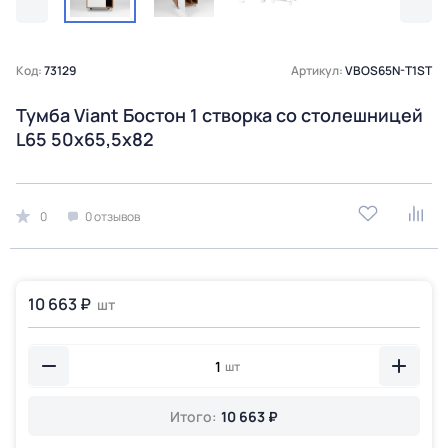
Код:
73129
Артикул:
VBOS65N-T1ST
Тумба Viant Бостон 1 створка со столешницей
L65 50х65,5х82
0
0 отзывов
10 663 ₽
шт
шт
Итого:
10 663 ₽