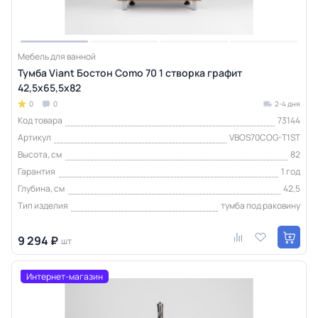
Мебель для ванной
Тумба Viant Бостон Como 70 1 створка графит
42,5х65,5х82
0
0
2-4 дня
Код товара
73144
Артикул
VBOS70COG-T1ST
Высота, см
82
Гарантия
1 год
Глубина, см
42,5
Тип изделия
тумба под раковину
9 294 ₽
шт
Интернет-магазин