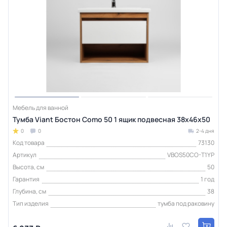
Мебель для ванной
Тумба Viant Бостон Como 50 1 ящик подвесная 38х46х50
0
0
2-4 дня
Код товара
73130
Артикул
VBOS50CO-T1YP
Высота, см
50
Гарантия
1 год
Глубина, см
38
Тип изделия
тумба под раковину