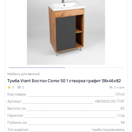
Мебель для ванной
Тумба Viant Бостон Como 50 1 створка графит 38х46х82
0
0
2-4 дня
Код товара
73142
Артикул
VBOS50COG-T1ST
Высота, см
82
Гарантия
1 год
Глубина, см
38
Тип изделия
тумба под раковину