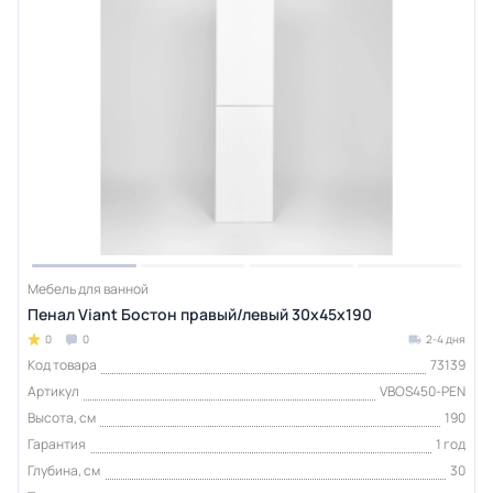
Мебель для ванной
Пенал Viant Бостон правый/левый 30х45х190
0
0
2-4 дня
Код товара
73139
Артикул
VBOS450-PEN
Высота, см
190
Гарантия
1 год
Глубина, см
30