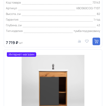
Код товара
73143
Артикул
VBOS60COG-T1ST
Высота, см
82
Гарантия
1 год
Глубина, см
43
Тип изделия
тумба под раковину
7 719 ₽
шт
Интернет-магазин