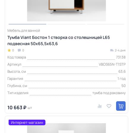
Мебель для ванной
Тумба Viant Бостон 1 створка со столешницей L65
подвесная 50х65,5х63,6
0
0
2-4 дня
Код товара
73138
Артикул
VBOS65N-T1STP
Высота, см
63,6
Гарантия
1 год
Глубина, см
50
Тип изделия
тумба под раковину
10 663 ₽
шт
Интернет-магазин