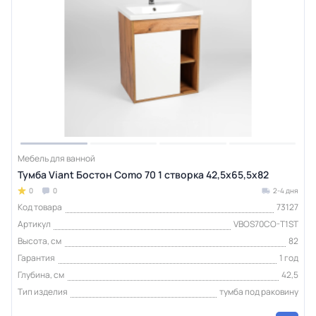
Мебель для ванной
Тумба Viant Бостон Como 70 1 створка 42,5х65,5х82
0
0
2-4 дня
Код товара
73127
Артикул
VBOS70CO-T1ST
Высота, см
82
Гарантия
1 год
Глубина, см
42,5
Тип изделия
тумба под раковину