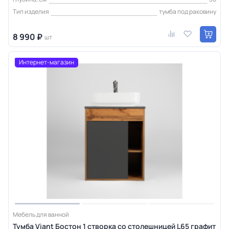
Тип изделия
тумба под раковину
8 990 ₽
шт
Интернет-магазин
Мебель для ванной
Тумба Viant Бостон 1 створка со столешницей L65 графит