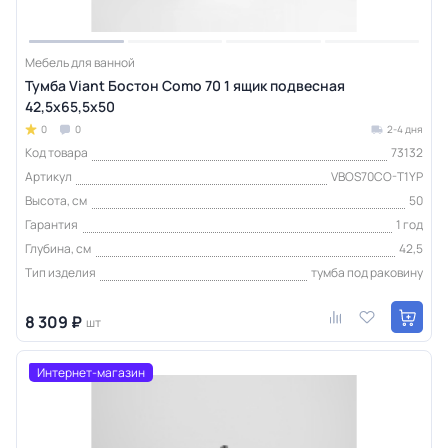
Мебель для ванной
Тумба Viant Бостон Como 70 1 ящик подвесная
42,5х65,5х50
0
0
2-4 дня
Код товара
73132
Артикул
VBOS70CO-T1YP
Высота, см
50
Гарантия
1 год
Глубина, см
42,5
Тип изделия
тумба под раковину
8 309 ₽
шт
Интернет-магазин