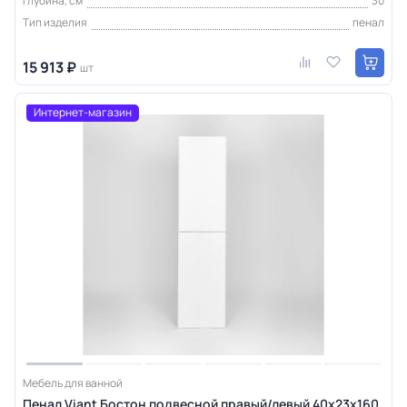
Глубина, см
30
Тип изделия
пенал
15 913 ₽
шт
Интернет-магазин
Мебель для ванной
Пенал Viant Бостон подвесной правый/левый 40x23x160