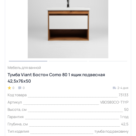
Мебель для ванной
Тумба Viant Бостон Como 80 1 ящик подвесная
42,5х76х50
0
0
2-4 дня
Код товара
73133
Артикул
VBOS80CO-T1YP
Высота, см
50
Гарантия
1 год
Глубина, см
42,5
Тип изделия
тумба под раковину