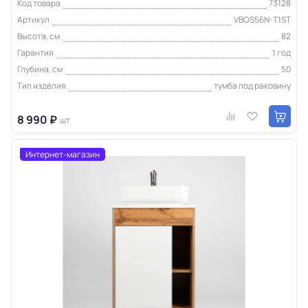
Код товара
73128
Артикул
VBOS56N-T1ST
Высота, см
82
Гарантия
1 год
Глубина, см
50
Тип изделия
тумба под раковину
8 990 ₽
шт
Интернет-магазин