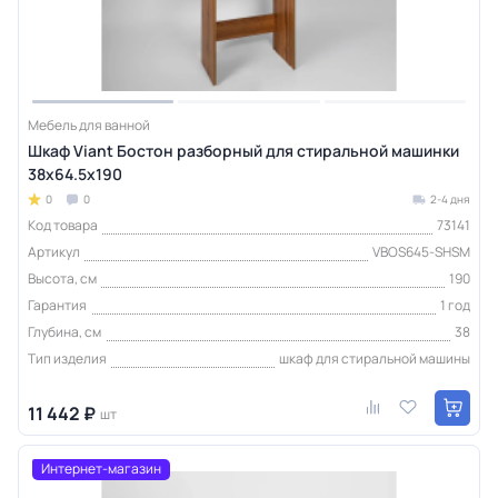
Мебель для ванной
Шкаф Viant Бостон разборный для стиральной машинки
38х64.5х190
0
0
2-4 дня
Код товара
73141
Артикул
VBOS645-SHSM
Высота, см
190
Гарантия
1 год
Глубина, см
38
Тип изделия
шкаф для стиральной машины
11 442 ₽
шт
Интернет-магазин