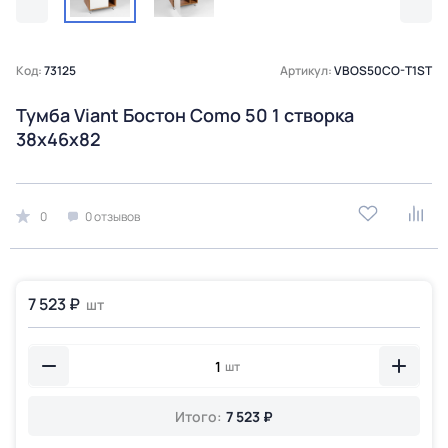
Код:
73125
Артикул:
VBOS50CO-T1ST
Тумба Viant Бостон Como 50 1 створка
38х46х82
0
0 отзывов
7 523 ₽
шт
шт
Итого:
7 523 ₽