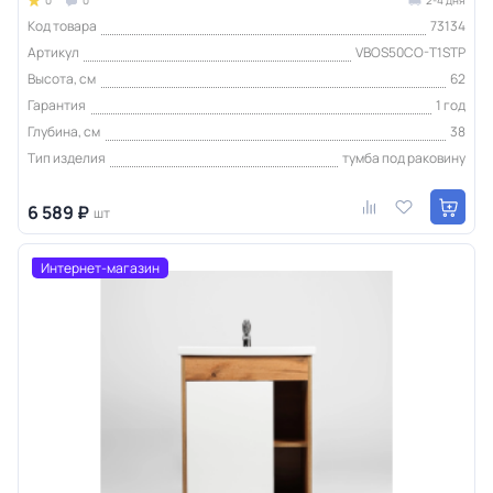
0
0
2-4 дня
Код товара
73134
Артикул
VBOS50CO-T1STP
Высота, см
62
Гарантия
1 год
Глубина, см
38
Тип изделия
тумба под раковину
6 589 ₽
шт
Интернет-магазин