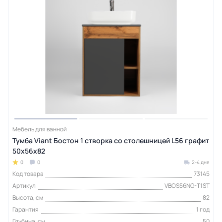
Мебель для ванной
Тумба Viant Бостон 1 створка со столешницей L56 графит
50х56х82
0
0
2-4 дня
Код товара
73145
Артикул
VBOS56NG-T1ST
Высота, см
82
Гарантия
1 год
Глубина, см
50