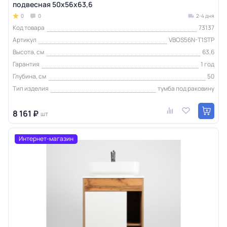
подвесная 50х56х63,6
0
0
2-4 дня
Код товара
73137
Артикул
VBOS56N-T1STP
Высота, см
63,6
Гарантия
1 год
Глубина, см
50
Тип изделия
тумба под раковину
8 161 ₽
шт
Интернет-магазин