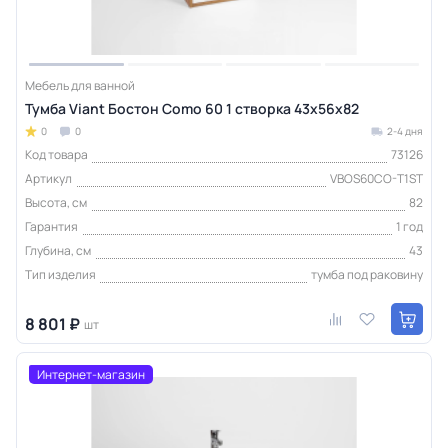
Мебель для ванной
Тумба Viant Бостон Como 60 1 створка 43х56х82
0
0
2-4 дня
Код товара
73126
Артикул
VBOS60CO-T1ST
Высота, см
82
Гарантия
1 год
Глубина, см
43
Тип изделия
тумба под раковину
8 801 ₽
шт
Интернет-магазин