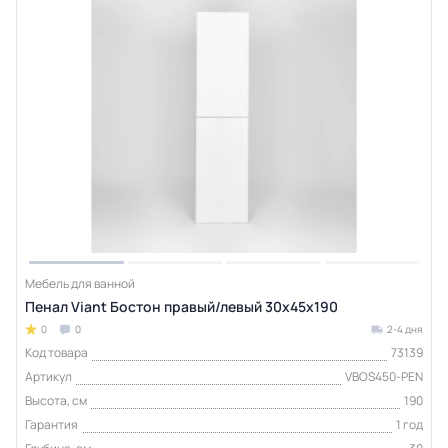
Мебель для ванной
Пенал Viant Бостон правый/левый 30х45х190
0
0
2-4 дня
Код товара
73139
Артикул
VBOS450-PEN
Высота, см
190
Гарантия
1 год