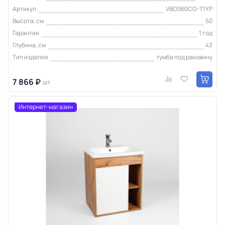
Артикул
VBOS60CO-T1YP
Высота, см
50
Гарантия
1 год
Глубина, см
43
Тип изделия
тумба под раковину
7 866 ₽
шт
Интернет-магазин