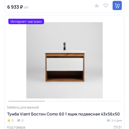
6 933 ₽
шт
Интернет-магазин
Мебель для ванной
Тумба Viant Бостон Como 60 1 ящик подвесная 43х56х50
0
0
2-4 дня
Код товара
73131