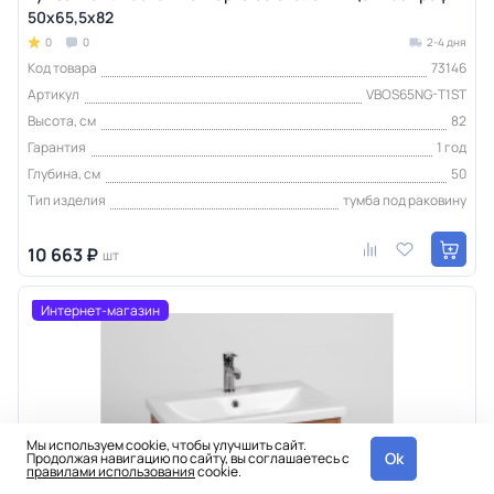
50х65,5х82
0
0
2-4 дня
Код товара
73146
Артикул
VBOS65NG-T1ST
Высота, см
82
Гарантия
1 год
Глубина, см
50
Тип изделия
тумба под раковину
10 663 ₽
шт
Интернет-магазин
Мы используем cookie, чтобы улучшить сайт.
Ok
Продолжая навигацию по сайту, вы соглашаетесь с
правилами использования
cookie.