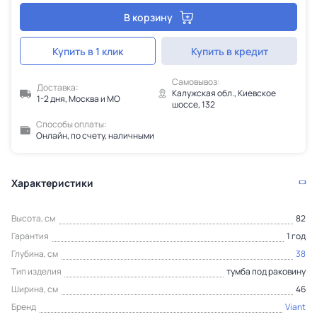
В корзину
Купить в 1 клик
Купить в кредит
Самовывоз:
Доставка:
Калужская обл., Киевское
1-2 дня, Москва и МО
шоссе, 132
Способы оплаты:
Онлайн, по счету, наличными
Характеристики
Высота, см
82
Гарантия
1 год
Глубина, см
38
Тип изделия
тумба под раковину
Ширина, см
46
Бренд
Viant