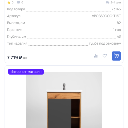
0
0
2-4 дня
Код товара
73143
Артикул
VBOS60COG-T1ST
Высота, см
82
Гарантия
1 год
Глубина, см
43
Тип изделия
тумба под раковину
7 719 ₽
шт
Интернет-магазин