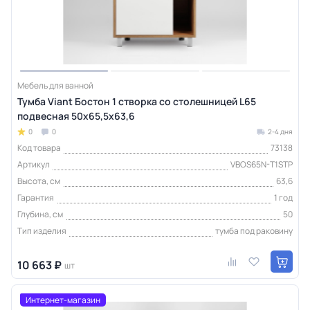
Мебель для ванной
Тумба Viant Бостон 1 створка со столешницей L65
подвесная 50х65,5х63,6
0
0
2-4 дня
Код товара
73138
Артикул
VBOS65N-T1STP
Высота, см
63,6
Гарантия
1 год
Глубина, см
50
Тип изделия
тумба под раковину
10 663 ₽
шт
Интернет-магазин