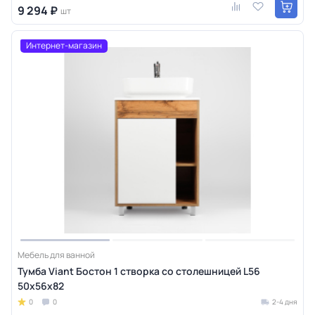
9 294 ₽
шт
Интернет-магазин
Мебель для ванной
Тумба Viant Бостон 1 створка со столешницей L56
50х56х82
0
0
2-4 дня