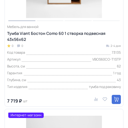
Мебель для ванной
Тумба Viant Бостон Como 60 1 створка подвесная
43х56х62
0
0
2-4 дня
Код товара
73135
Артикул
VBOS60CO-T1STP
Высота, см
62
Гарантия
1 год
Глубина, см
43
Тип изделия
тумба под раковину
7 719 ₽
шт
Интернет-магазин