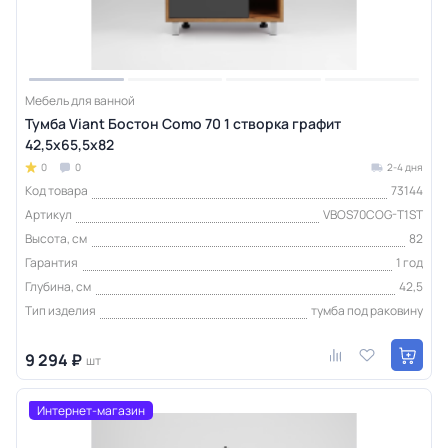
Мебель для ванной
Тумба Viant Бостон Como 70 1 створка графит
42,5х65,5х82
0
0
2-4 дня
Код товара
73144
Артикул
VBOS70COG-T1ST
Высота, см
82
Гарантия
1 год
Глубина, см
42,5
Тип изделия
тумба под раковину
9 294 ₽
шт
Интернет-магазин