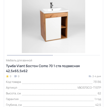
Мебель для ванной
Тумба Viant Бостон Como 70 1 ств подвесная
42,5х65,5х62
0
0
2-4 дня
Код товара
73136
Артикул
VBOS70CO-T1STP
Высота, см
62
Гарантия
1 год
Глубина, см
42,5