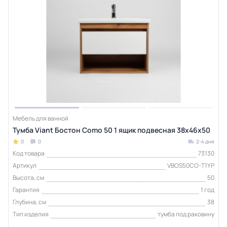
Мебель для ванной
Тумба Viant Бостон Como 50 1 ящик подвесная 38х46х50
0
0
2-4 дня
Код товара
73130
Артикул
VBOS50CO-T1YP
Высота, см
50
Гарантия
1 год
Глубина, см
38
Тип изделия
тумба под раковину