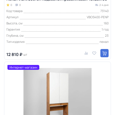
0
0
2-4 дня
Код товара
73140
Артикул
VBOS400-PENP
Высота, см
160
Гарантия
1 год
Глубина, см
23
Тип изделия
пенал
12 810 ₽
шт
Интернет-магазин