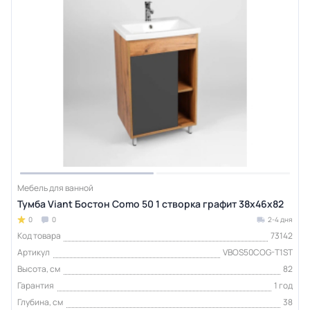
Мебель для ванной
Тумба Viant Бостон Como 50 1 створка графит 38х46х82
0
0
2-4 дня
Код товара
73142
Артикул
VBOS50COG-T1ST
Высота, см
82
Гарантия
1 год
Глубина, см
38