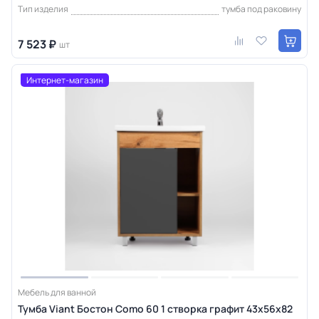
Тип изделия
тумба под раковину
7 523 ₽
шт
Интернет-магазин
Мебель для ванной
Тумба Viant Бостон Como 60 1 створка графит 43х56х82