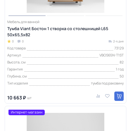
Мебель для ванной
Тумба Viant Бостон 1 створка со столешницей L65
50х65,5х82
0
0
2-4 дня
Код товара
73129
Артикул
VBOS65N-T1ST
Высота, см
82
Гарантия
1 год
Глубина, см
50
Тип изделия
тумба под раковину
10 663 ₽
шт
Интернет-магазин