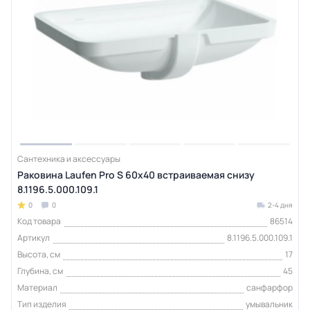
Сантехника и аксессуары
Раковина Laufen Pro S 60x40 встраиваемая снизу
8.1196.5.000.109.1
0
0
2-4 дня
Код товара
86514
Артикул
8.1196.5.000.109.1
Высота, см
17
Глубина, см
45
Материал
санфарфор
Тип изделия
умывальник