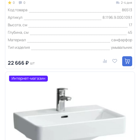
0
0
2-4 дня
Код товара
86513
Артикул
8.1196.9.000.109.1
Высота, см
17
Глубина, см
45
Материал
санфарфор
Тип изделия
умывальник
22 666 ₽
шт
Интернет-магазин