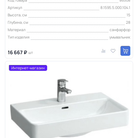
Код товара
86508
Артикул
8.1595.5.000.104.1
Высота, см
15
Глубина, см
28
Материал
санфарфор
Тип изделия
умывальник
16 667 ₽
шт
Интернет-магазин