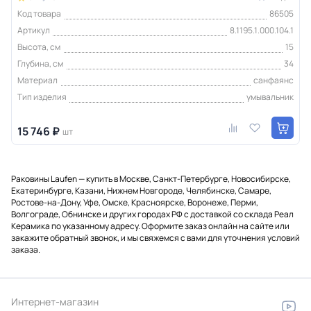
Код товара
86505
Артикул
8.1195.1.000.104.1
Высота, см
15
Глубина, см
34
Материал
санфаянс
Тип изделия
умывальник
15 746 ₽
шт
Раковины Laufen — купить в Москве, Санкт-Петербурге, Новосибирске,
Екатеринбурге, Казани, Нижнем Новгороде, Челябинске, Самаре,
Ростове-на-Дону, Уфе, Омске, Красноярске, Воронеже, Перми,
Волгограде, Обнинске и других городах РФ с доставкой со склада Реал
Керамика по указанному адресу. Оформите заказ онлайн на сайте или
закажите обратный звонок, и мы свяжемся с вами для уточнения условий
заказа.
Интернет-магазин