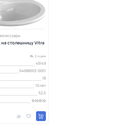
 аксессуары
на столешницу Vitra
2-4 дня
49149
5468B003-0001
18
10 лет
52,5
фарфор
т