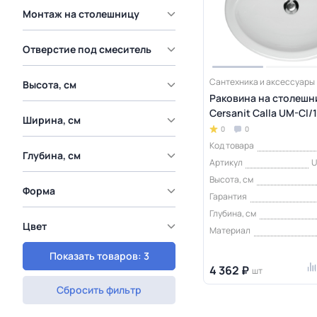
Монтаж на столешницу
Отверстие под смеситель
Сантехника и аксессуары
Высота, см
Раковина на столешн
Cersanit Calla UM-Cl/1
Ширина, см
0
0
Код товара
Глубина, см
Артикул
U
Высота, см
Форма
Гарантия
Глубина, см
Цвет
Материал
Показать товаров: 3
4 362 ₽
шт
Сбросить фильтр