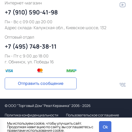
Интернет-магазин
+7 (910) 590-41-98
Пн - Вс с 09:00 до 20:00
Адрес склада:
Калужская обл., Киевское шоссе, 132
Оптовый отдел
+7 (495) 748-38-11
Пн - Пт c 9:00 до 18:00
г. Обнинск, ул. Победы 16
Отправить сообщение
©
ООО "Торговый Дом "Реал Керамика"
2006 - 2026
Политика конфиденциальности
Пользовательское соглашение
Мы используем cookie, чтобы улучшить сайт.
Дизайн
Ok
Продолжая навигацию по сайту, вы соглашаетесь с
и вёрстка
правилами использования
cookie.