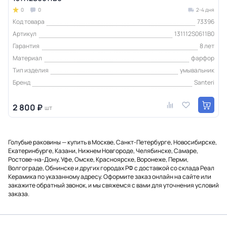
0
0
2-4 дня
Код товара
73396
Артикул
131112S0611B0
Гарантия
8 лет
Материал
фарфор
Тип изделия
умывальник
Бренд
Santeri
2 800 ₽
шт
Голубые раковины — купить в Москве, Санкт-Петербурге, Новосибирске,
Екатеринбурге, Казани, Нижнем Новгороде, Челябинске, Самаре,
Ростове-на-Дону, Уфе, Омске, Красноярске, Воронеже, Перми,
Волгограде, Обнинске и других городах РФ с доставкой со склада Реал
Керамика по указанному адресу. Оформите заказ онлайн на сайте или
закажите обратный звонок, и мы свяжемся с вами для уточнения условий
заказа.