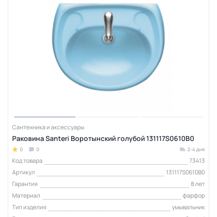
Сантехника и аксессуары
Раковина Santeri Воротынский голубой 131117S0610B0
0
0
2-4 дня
Код товара
73413
Артикул
131117S0610B0
Гарантия
8 лет
Материал
фарфор
Тип изделия
умывальник