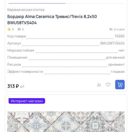
Керамическая плитка
Бордюр Alma Ceramica Тревис/Trevis 8,2х50
BWU58TVS404
0
0
2-4 дня
Код товара
76385
Артикул
BWU58TVS404
Морозостойкая
нет
Помещение
для ванной
Рисунок
орнамент
Эффект поверхности
гладкая
313 ₽
шт
Интернет-магазин