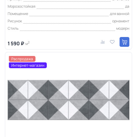
Морозостойкая
да
Помещение
для ванной
Рисунок
орнамент
Стиль
модерн
1 590 ₽
2
м
Распродажа
Интернет-магазин