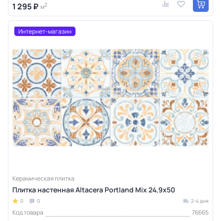
1 295 ₽
2
м
Интернет-магазин
Керамическая плитка
Плитка настенная Altacera Portland Mix 24,9х50
0
0
2-4 дня
Код товара
76665