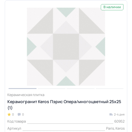
В наличии
Керамическая плитка
Керамогранит Keros Пэрис Опера/многоцветный 25x25
(1)
0
0
2-4 дня
Код товара
60952
Артикул
Paris, Keros