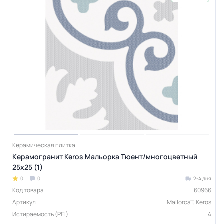
Керамическая плитка
Керамогранит Keros Мальорка Тюент/многоцветный
25x25 (1)
0
0
2-4 дня
Код товара
60966
Артикул
MallorcaT, Keros
Истираемость (PEI)
4