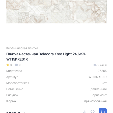
Керамическая плитка
Плитка настенная Delacora Kreo Light 24,6х74
WT15KRE01R
0
0
2-4 дня
Код товара
76805
Артикул
WT15KRE01R
Морозостойкая
нет
Помещение
для ванной
Рисунок
орнамент
Форма
прямоугольная
2