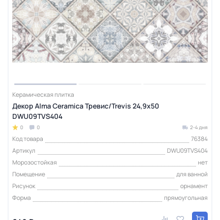
Керамическая плитка
Декор Alma Ceramica Тревис/Trevis 24,9х50
DWU09TVS404
0
0
2-4 дня
Код товара
76384
Артикул
DWU09TVS404
Морозостойкая
нет
Помещение
для ванной
Рисунок
орнамент
Форма
прямоугольная