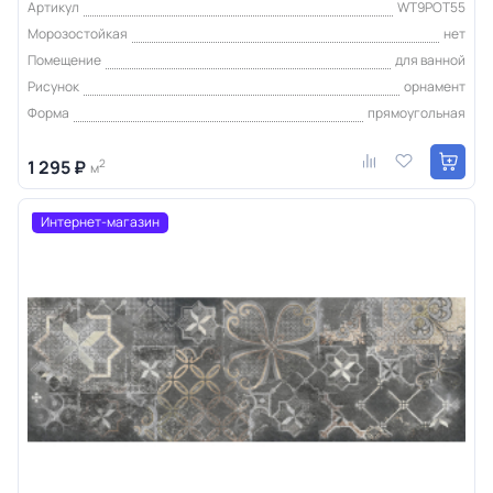
Артикул
WT9POT55
Морозостойкая
нет
Помещение
для ванной
Рисунок
орнамент
Форма
прямоугольная
1 295 ₽
2
м
Интернет-магазин