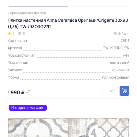
Керамическая плитка
Плитка настенная Alma Ceramica Оригами/Origami 30х90
(1,35) TWU93ORG27R
0
0
2-4 дня
Код товара
76111
Артикул
TWU93ORG27R
Морозостойкая
нет
Помещение
для ванной
Рисунок
орнамент
Форма
прямоугольная
1 990 ₽
2
м
Интернет-магазин