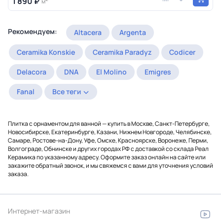
1 890 ₽
м
Рекомендуем:
Altacera
Argenta
Ceramika Konskie
Ceramika Paradyz
Codicer
Delacora
DNA
El Molino
Emigres
Fanal
Все теги
Плитка с орнаментом для ванной — купить в Москве, Санкт-Петербурге,
Новосибирске, Екатеринбурге, Казани, Нижнем Новгороде, Челябинске,
Самаре, Ростове-на-Дону, Уфе, Омске, Красноярске, Воронеже, Перми,
Волгограде, Обнинске и других городах РФ с доставкой со склада Реал
Керамика по указанному адресу. Оформите заказ онлайн на сайте или
закажите обратный звонок, и мы свяжемся с вами для уточнения условий
заказа.
Интернет-магазин