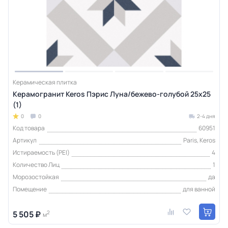
Керамическая плитка
Керамогранит Keros Пэрис Луна/бежево-голубой 25x25
(1)
0
0
2-4 дня
Код товара
60951
Артикул
Paris, Keros
Истираемость (PEI)
4
Количество Лиц
1
Морозостойкая
да
Помещение
для ванной
5 505 ₽
2
м