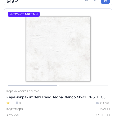
649 ₽
шт
Интернет-магазин
Керамическая плитка
Керамогранит New Trend Teona Blanco 41x41, GP6TET00
0
0
2-4 дня
Код товара
64900
Артикул
GP6TET00