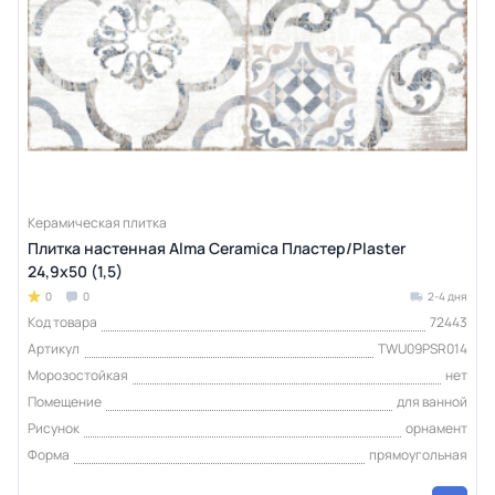
Керамическая плитка
Плитка настенная Alma Ceramica Пластер/Plaster
24,9х50 (1,5)
0
0
2-4 дня
Код товара
72443
Артикул
TWU09PSR014
Морозостойкая
нет
Помещение
для ванной
Рисунок
орнамент
Форма
прямоугольная