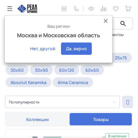
Ваш регион
Москва и Московская область
Керамическая плитка
Плитка для ванной
с орнаментом
Плитка с орнаментом для ванной
Нет, другой
Да, верно
Популярное:
20x60
25x25
25x50
25x75
30x60
30x90
60x120
60x60
Absolut Keramika
Alma Ceramica
По популярности
Коллекции
Товары
В наличии