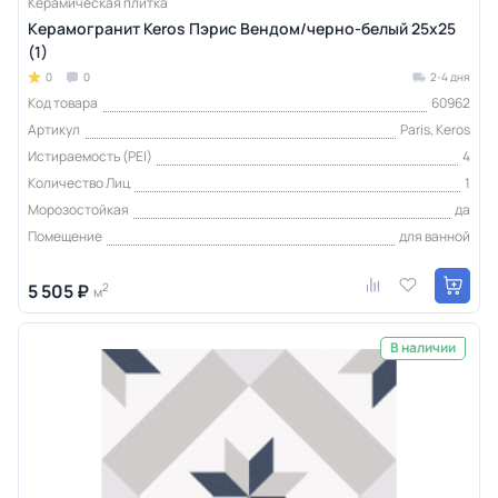
Керамическая плитка
Керамогранит Keros Пэрис Вендом/черно-белый 25x25
(1)
0
0
2-4 дня
Код товара
60962
Артикул
Paris, Keros
Истираемость (PEI)
4
Количество Лиц
1
Морозостойкая
да
Помещение
для ванной
5 505 ₽
2
м
В наличии