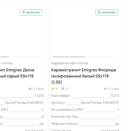
В наличии
В наличии
 плитка
Керамическая плитка
ит Emigres Дюна
Керамогранит Emigres Флорида
ый серый 59x119
полированный белый 59x119
(1,39)
2-4 дня
0
0
2-4 дня
71216
Код товара
71213
Duna/Florida, EMIGRES*
Артикул
Duna/Florida, EMIGRES*
(PEI)
4
Истираемость (PEI)
4
иц
8
Количество Лиц
1
ая
да
Морозостойкая
да
для ванной
Помещение
для ванной