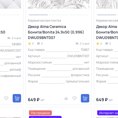
Керамическая плитка
Керамическая
Декор Alma Ceramica
Декор Alma
x50
Бонита/Bonita 24,9х50 (0,996)
Бонита/Boni
DWU09BNT007
DWU09BNT0
2-4 дня
0
0
2-4 дня
0
0
58980
Код товара
75867
Код товара
DWU09ARC007
Артикул
DWU09BNT007
Артикул
нет
Морозостойкая
нет
Морозостойк
для ванной
Помещение
для ванной
Помещение
рельеф
Рисунок
флористика
Рисунок
современный
Форма
прямоугольная
Форма
649 ₽
649 ₽
шт
шт
Распродажа
Интернет-м