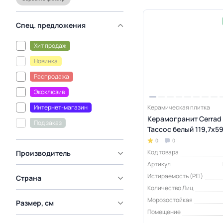
Спец. предложения
Хит продаж
Новинка
Распродажа
Эксклюзив
Интернет-магазин
Керамическая плитка
Керамогранит Cerrad
Под заказ
Тассос белый 119,7х59,
0
0
Код товара
Производитель
Артикул
Истираемость (PEI)
Страна
Количество Лиц
Морозостойкая
Размер, см
Помещение