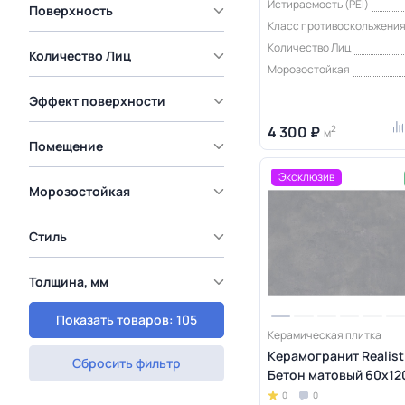
Истираемость (PEI)
Поверхность
Класс противоскольжени
Количество Лиц
Количество Лиц
Морозостойкая
Эффект поверхности
4 300 ₽
2
м
Помещение
Эксклюзив
Морозостойкая
Стиль
Толщина, мм
Показать товаров: 105
Керамическая плитка
Керамогранит Realist
Сбросить фильтр
Бетон матовый 60x120
0
0