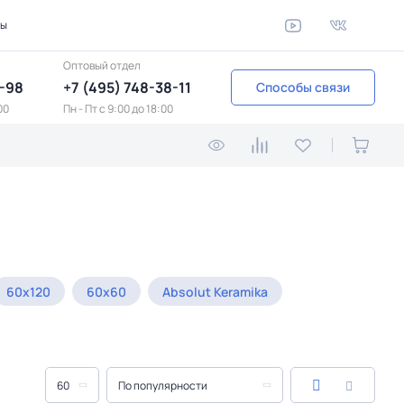
ты
Оптовый отдел
1-98
+7 (495) 748-38-11
Способы связи
00
Пн - Пт c 9:00 до 18:00
60x120
60x60
Absolut Keramika
60
По популярности