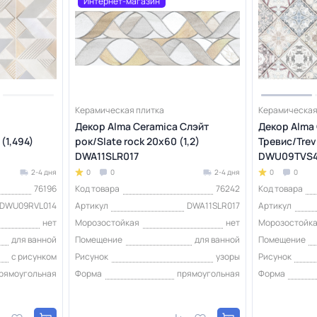
Интернет-магазин
Керамическая плитка
Керамическая
Декор Alma Ceramica Слэйт
Декор Alma
(1,494)
рок/Slate rock 20х60 (1,2)
Тревис/Trev
DWA11SLR017
DWU09TVS4
2-4 дня
0
0
2-4 дня
0
0
76196
Код товара
76242
Код товара
DWU09RVL014
Артикул
DWA11SLR017
Артикул
нет
Морозостойкая
нет
Морозостойк
для ванной
Помещение
для ванной
Помещение
с рисунком
Рисунок
узоры
Рисунок
рямоугольная
Форма
прямоугольная
Форма