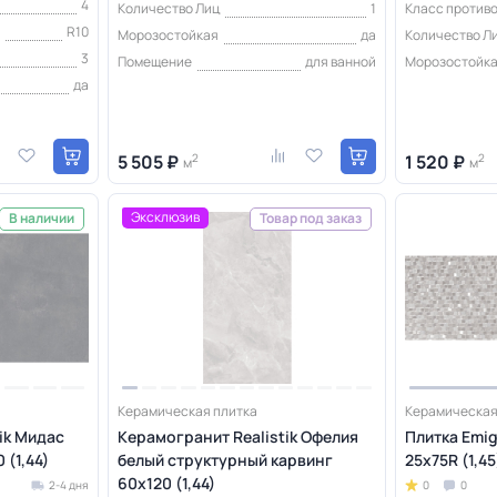
4
Количество Лиц
1
Класс против
я
R10
Морозостойкая
да
Количество Л
3
Помещение
для ванной
Морозостойк
да
5 505 ₽
2
1 520 ₽
2
м
м
Эксклюзив
В наличии
Товар под заказ
Керамическая плитка
Керамическая
ik Мидас
Керамогранит Realistik Офелия
Плитка Emig
 (1,44)
белый структурный карвинг
25x75R (1,45
60x120 (1,44)
2-4 дня
0
0