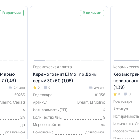
В наличии
В наличии
Керамическая плитка
Керамическая
 Мармо
Керамогранит El Molino Дрим
Керамогран
7 (1,43)
серый 30x60 (1,08)
полированн
(1,39)
2-4 дня
0
0
2-4 дня
0
0
59765
Код товара
81038
Код товара
Marmo, Cerrad
Артикул
Dream, El Molino
Артикул
4
Истираемость (PEI)
4
Истираемость 
24
Количество Лиц
9
Количество Л
да
Морозостойкая
да
Морозостойк
для ванной
Помещение
для ванной
Помещение