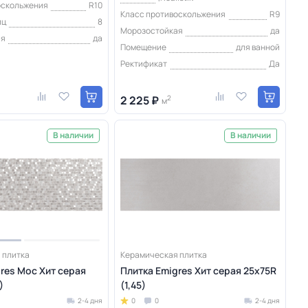
оскольжения
R10
Класс противоскольжения
R9
иц
8
Морозостойкая
да
ая
да
Помещение
для ванной
Ректификат
Да
2 225 ₽
2
м
В наличии
В наличии
 плитка
Керамическая плитка
res Мос Хит серая
Плитка Emigres Хит серая 25x75R
)
(1,45)
2-4 дня
0
0
2-4 дня