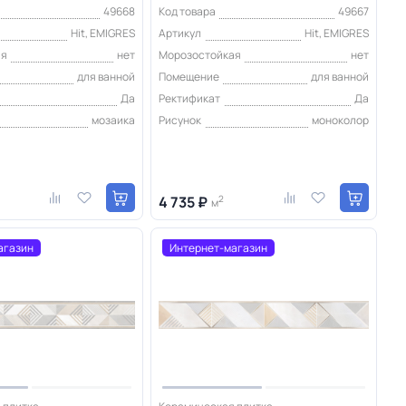
49668
Код товара
49667
Hit, EMIGRES
Артикул
Hit, EMIGRES
ая
нет
Морозостойкая
нет
для ванной
Помещение
для ванной
Да
Ректификат
Да
мозаика
Рисунок
моноколор
4 735 ₽
2
м
агазин
Интернет-магазин