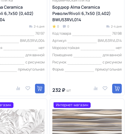
 плитка
Керамическая плитка
a Ceramica
Бордюр Alma Ceramica
li 6,7х50 (0,402)
Риволи/Rivoli 6,7х50 (0,402)
04
BWU53RVL014
2-4 дня
0
0
2-4 дня
76197
Код товара
76198
BWU53RVL004
Артикул
BWU53RVL014
ая
нет
Морозостойкая
нет
для ванной
Помещение
для ванной
с рисунком
Рисунок
с рисунком
прямоугольная
Форма
прямоугольная
232 ₽
шт
агазин
Интернет-магазин