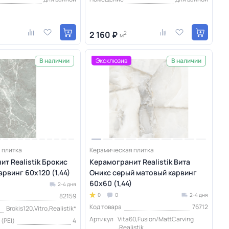
2 160 ₽
2
м
Эксклюзив
В наличии
В наличии
 плитка
Керамическая плитка
т Realistik Брокис
Керамогранит Realistik Вита
рвинг 60х120 (1,44)
Оникс серый матовый карвинг
60x60 (1,44)
2-4 дня
0
0
2-4 дня
82159
Код товара
76712
Brokis120,Vitro,Realistik*
Артикул
Vita60,Fusion/MattCarving
(PEI)
4
,Realistik