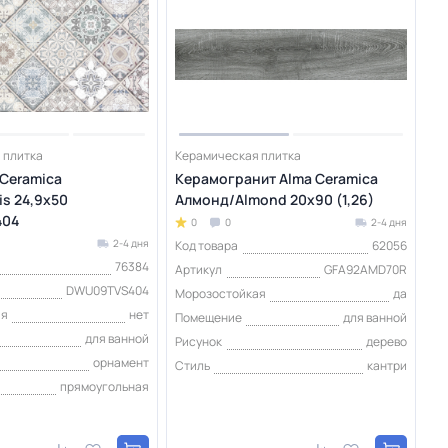
 плитка
Керамическая плитка
 Ceramica
Керамогранит Alma Ceramica
is 24,9х50
Алмонд/Almond 20х90 (1,26)
04
0
0
2-4 дня
2-4 дня
Код товара
62056
76384
Артикул
GFA92AMD70R
DWU09TVS404
Морозостойкая
да
ая
нет
Помещение
для ванной
для ванной
Рисунок
дерево
орнамент
Стиль
кантри
прямоугольная