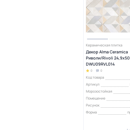
Керамическая плитка
Декор Alma Ceramica
Риволи/Rivoli 24,9х50 
DWU09RVL014
0
0
Код товара
Артикул
Морозостойкая
Помещение
Рисунок
Форма
п