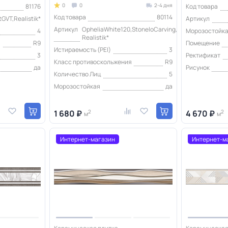
0
0
2-4 дня
81176
Код товара
Код товара
80114
GVT,Realistik*
Артикул
Артикул
OpheliaWhite120,StoneloCarving,
4
Морозостойк
Realistik*
я
R9
Помещение
Истираемость (PEI)
3
3
Ректификат
Класс противоскольжения
R9
да
Рисунок
Количество Лиц
5
Морозостойкая
да
1 680 ₽
2
4 670 ₽
2
м
м
Интернет-магазин
Интернет-м