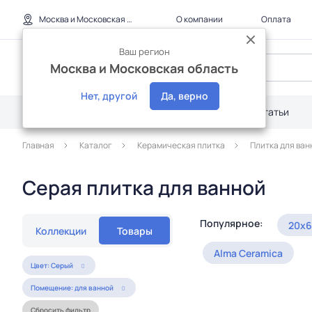
Москва и Московская область
О компании
Оплата
Ваш регион
Москва и Московская область
Нет, другой
Да, верно
Каталог
Дилерам
Акции
Статьи
Главная
Каталог
Керамическая плитка
Плитка для ван
Серая плитка для ванной
Популярное:
20x
Коллекции
Товары
Alma Ceramica
Цвет: Серый
Помещение: для ванной
Сбросить фильтр