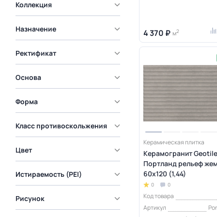
Коллекция
Назначение
4 370 ₽
2
м
Ректификат
Основа
Форма
Класс противоскольжения
Керамическая плитка
Цвет
Керамогранит Geotil
Портланд рельеф же
60x120 (1,44)
Истираемость (PEI)
0
0
Код товара
Рисунок
Артикул
Por