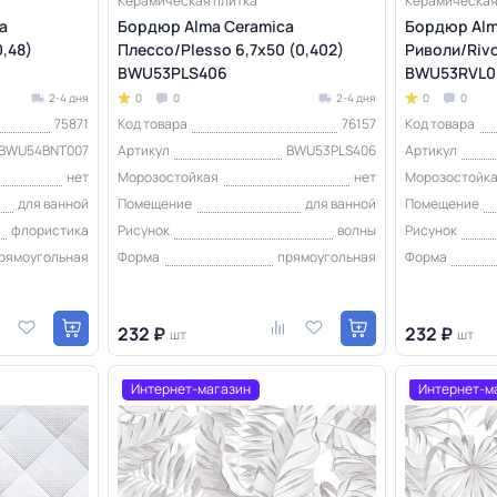
Керамическая плитка
Керамическая
a
Бордюр Alma Ceramica
Бордюр Alm
0,48)
Плессо/Plesso 6,7х50 (0,402)
Риволи/Rivo
BWU53PLS406
BWU53RVL0
2-4 дня
0
0
2-4 дня
0
0
75871
Код товара
76157
Код товара
BWU54BNT007
Артикул
BWU53PLS406
Артикул
нет
Морозостойкая
нет
Морозостойк
для ванной
Помещение
для ванной
Помещение
флористика
Рисунок
волны
Рисунок
рямоугольная
Форма
прямоугольная
Форма
232 ₽
232 ₽
шт
шт
Интернет-магазин
Интернет-м