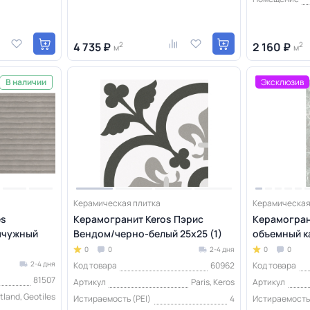
4 735 ₽
2
2 160 ₽
2
м
м
Эксклюзив
В наличии
Керамическая плитка
Керамическая
es
Керамогранит Keros Пэрис
Керамограни
мчужный
Вендом/черно-белый 25x25 (1)
объемный ка
0
0
2-4 дня
0
0
2-4 дня
Код товара
60962
Код товара
81507
Артикул
Paris, Keros
Артикул
tland, Geotiles
Истираемость (PEI)
4
Истираемость 