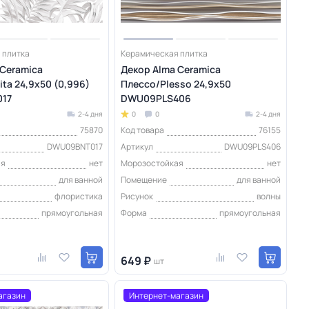
 плитка
Керамическая плитка
 Ceramica
Декор Alma Ceramica
ta 24,9х50 (0,996)
Плессо/Plesso 24,9х50
17
DWU09PLS406
2-4 дня
0
0
2-4 дня
75870
Код товара
76155
DWU09BNT017
Артикул
DWU09PLS406
ая
нет
Морозостойкая
нет
для ванной
Помещение
для ванной
флористика
Рисунок
волны
прямоугольная
Форма
прямоугольная
649 ₽
шт
агазин
Интернет-магазин