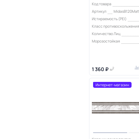
Код товара
Артикул
MidasB120Matt
Истираемость (PEI)
Класс противоскольжени
Количество Лиц
Морозостойкая
1 360 ₽
2
м
Интернет-магазин