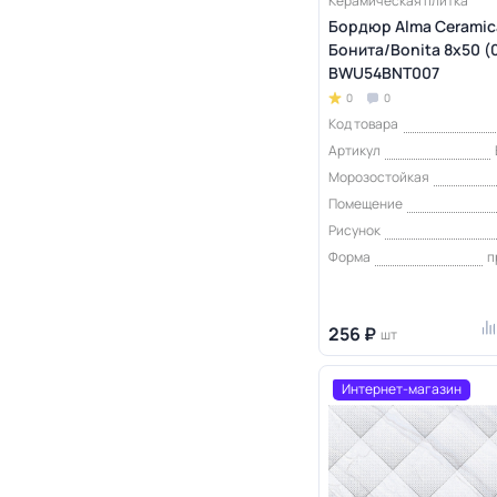
Керамическая плитка
Бордюр Alma Ceramic
Бонита/Bonita 8х50 (
BWU54BNT007
0
0
Код товара
Артикул
Морозостойкая
Помещение
Рисунок
Форма
п
256 ₽
шт
Интернет-магазин