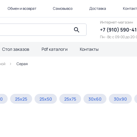
Обмен и возврат
Самовывоз
Доставка
Контак
Интернет-магазин
+7 (910) 590-4
Пн - Вс с 09:00 до 20:
Стол заказов
Pdf каталоги
Контакты
ной
Серая
60
25x25
25x50
25x75
30x60
30x90