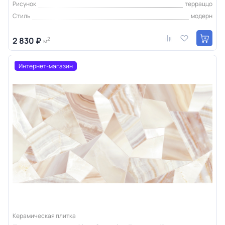
Рисунок
терраццо
Стиль
модерн
2 830 ₽
2
м
Интернет-магазин
Керамическая плитка