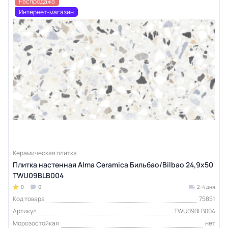
Распродажа
Интернет-магазин
Керамическая плитка
Плитка настенная Alma Ceramica Бильбао/Bilbao 24,9х50
TWU09BLB004
0
0
2-4 дня
Код товара
75851
Артикул
TWU09BLB004
Морозостойкая
нет