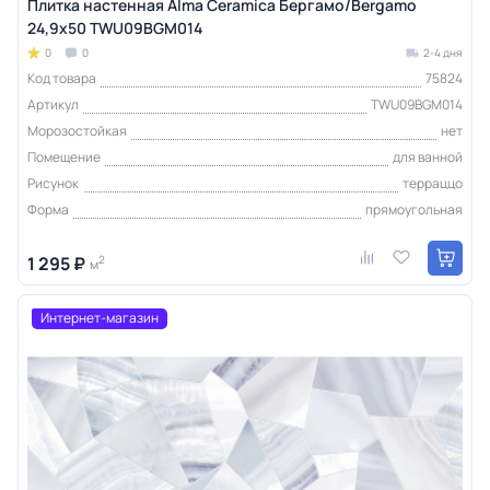
Плитка настенная Alma Ceramica Бергамо/Bergamo
24,9х50 TWU09BGM014
0
0
2-4 дня
Код товара
75824
Артикул
TWU09BGM014
Морозостойкая
нет
Помещение
для ванной
Рисунок
терраццо
Форма
прямоугольная
1 295 ₽
2
м
Интернет-магазин