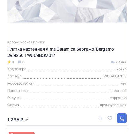
Керамическая плитка
Плитка настенная Alma Ceramica Бергамо/Bergamo
24,9х50 TWU09BGM017
0
0
2-4 дня
Код товара
76275
Артикул
TWU09BGM017
Морозостойкая
нет
Помещение
для ванной
Рисунок
терраццо
Форма
прямоугольная
1 295 ₽
2
м