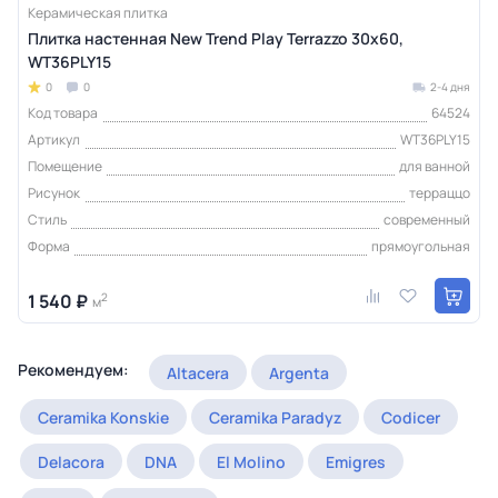
Керамическая плитка
Плитка настенная New Trend Play Terrazzo 30х60,
WT36PLY15
0
0
2-4 дня
Код товара
64524
Артикул
WT36PLY15
Помещение
для ванной
Рисунок
терраццо
Стиль
современный
Форма
прямоугольная
1 540 ₽
2
м
Рекомендуем:
Altacera
Argenta
Ceramika Konskie
Ceramika Paradyz
Codicer
Delacora
DNA
El Molino
Emigres