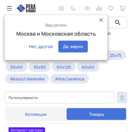
Ваш регион
Москва и Московская область
Керамическая плитка
Плитка для ванной
терраццо
Плитка-терраццо для ванной
Нет, другой
Да, верно
Популярное:
20x60
25x25
25x50
25x75
30x60
30x90
60x120
60x60
Absolut Keramika
Alma Ceramica
По популярности
Коллекции
Товары
Интернет-магазин