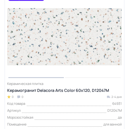
Керамическая плитка
Керамогранит Delacora Arts Color 60x120, D12047M
0
0
2-4 дня
Код товара
64931
Артикул
D12047M
Морозостойкая
да
Помещение
для ванной