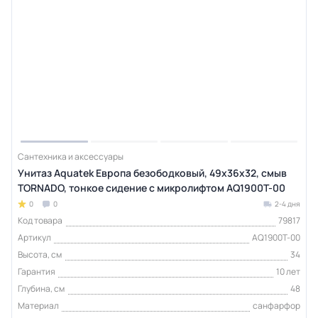
Сантехника и аксессуары
Унитаз Aquatek Европа безободковый, 49х36х32, смыв
TORNADO, тонкое сидение с микролифтом AQ1900T-00
0
0
2-4 дня
Код товара
79817
Артикул
AQ1900T-00
Высота, см
34
Гарантия
10 лет
Глубина, см
48
Материал
санфарфор