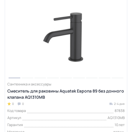
Сантехника и аксессуары
Смеситель для раковины Aquatek Европа 89 без донного
клапана AQ1310MB
0
0
2-4 дня
Код товара
87838
Артикул
AQ1310MB
Гарантия
10 лет
Материал
латунь