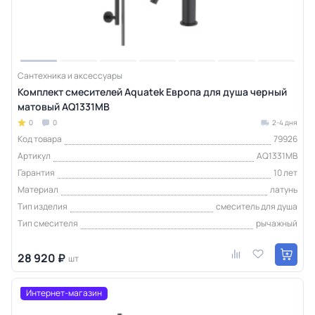
Сантехника и аксессуары
Комплект смесителей Aquatek Европа для душа черный
матовый AQ1331MB
0
0
2-4 дня
Код товара
79926
Артикул
AQ1331MB
Гарантия
10 лет
Материал
латунь
Тип изделия
смеситель для душа
Тип смесителя
рычажный
28 920 ₽
шт
Интернет-магазин