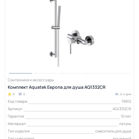
Сантехника и аксессуары
Комплект Aquatek Европа для душа AQ1332CR
0
0
2-4 дня
Код товара
79912
Артикул
AQ1332CR
Гарантия
10 лет
Материал
латунь
Тип изделия
смеситель для душа
Тип смесителя
рычажный