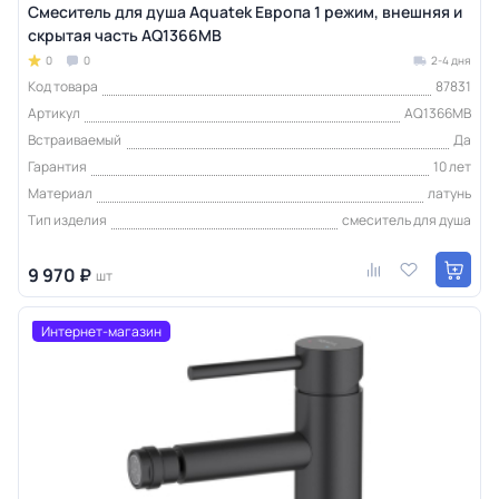
Смеситель для душа Aquatek Европа 1 режим, внешняя и
скрытая часть AQ1366MB
0
0
2-4 дня
Код товара
87831
Артикул
AQ1366MB
Встраиваемый
Да
Гарантия
10 лет
Материал
латунь
Тип изделия
смеситель для душа
9 970 ₽
шт
Интернет-магазин