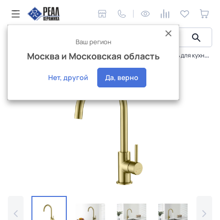
Ваш регион
Москва и Московская область
Сантехника и аксессуары
Смесители
Смеситель для кухни Aquatek Европа AQ1382BG
Интернет-магазин
Нет, другой
Да, верно