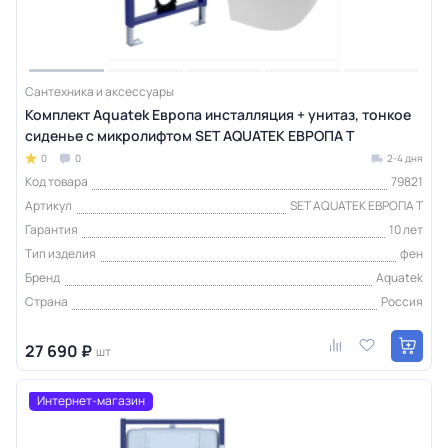
Сантехника и аксессуары
Комплект Aquatek Европа инсталляция + унитаз, тонкое
сиденье с микролифтом SET AQUATEK ЕВРОПА T
0
0
2-4 дня
Код товара
79821
Артикул
SET AQUATEK ЕВРОПА T
Гарантия
10 лет
Тип изделия
фен
Бренд
Aquatek
Страна
Россия
27 690 ₽
шт
Интернет-магазин