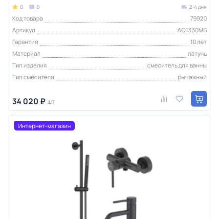
0
0
2-4 дня
Код товара
79920
Артикул
AQ1330MB
Гарантия
10 лет
Материал
латунь
Тип изделия
смеситель для ванны
Тип смесителя
рычажный
34 020 ₽
шт
Интернет-магазин