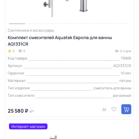
Сантехника и аксессуары
Комплект смесителей Aquatek Европа для ванны
AQ1331CR
0
0
2-4 дня
Код товара
79906
Артикул
AQ1331CR
Гарантия
10 лет
Материал
латунь
Тип изделия
смеситель для ванны
Тип смесителя
рычажный
25 580 ₽
шт
Интернет-магазин