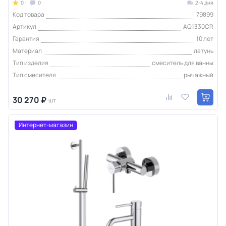
0
0
2-4 дня
Код товара
79899
Артикул
AQ1330CR
Гарантия
10 лет
Материал
латунь
Тип изделия
смеситель для ванны
Тип смесителя
рычажный
30 270 ₽
шт
Интернет-магазин