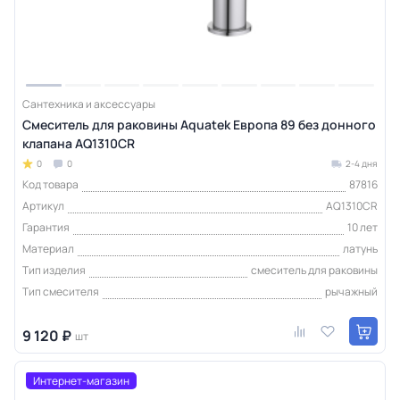
Сантехника и аксессуары
Смеситель для раковины Aquatek Европа 89 без донного
клапана AQ1310CR
0
0
2-4 дня
Код товара
87816
Артикул
AQ1310CR
Гарантия
10 лет
Материал
латунь
Тип изделия
смеситель для раковины
Тип смесителя
рычажный
9 120 ₽
шт
Интернет-магазин