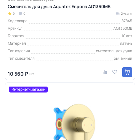
Смеситель для душа Aquatek Европа AQ1360MB
0
0
2-4 дня
Код товара
87845
Артикул
AQ1360MB
Гарантия
10 лет
Материал
латунь
Тип изделия
смеситель для душа
Тип смесителя
рычажный
10 560 ₽
шт
Интернет-магазин