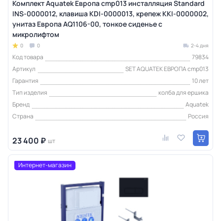
Комплект Aquatek Европа cmp013 инсталляция Standard
INS-0000012, клавиша KDI-0000013, крепеж KKI-0000002,
унитаз Европа AQ1106-00, тонкое сиденье с
микролифтом
0
0
2-4 дня
Код товара
79834
Артикул
SET AQUATEK ЕВРОПА cmp013
Гарантия
10 лет
Тип изделия
колба для ершика
Бренд
Aquatek
Страна
Россия
23 400 ₽
шт
Интернет-магазин