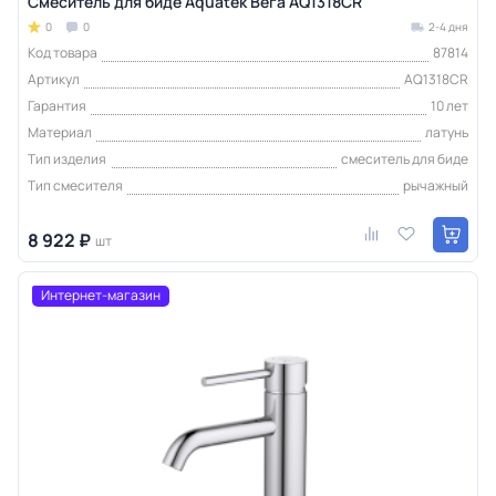
Смеситель для биде Aquatek Вега AQ1318CR
0
0
2-4 дня
Код товара
87814
Артикул
AQ1318CR
Гарантия
10 лет
Материал
латунь
Тип изделия
смеситель для биде
Тип смесителя
рычажный
8 922 ₽
шт
Интернет-магазин