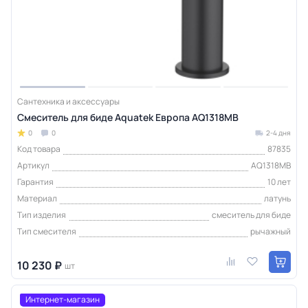
Сантехника и аксессуары
Смеситель для биде Aquatek Европа AQ1318MB
0
0
2-4 дня
Код товара
87835
Артикул
AQ1318MB
Гарантия
10 лет
Материал
латунь
Тип изделия
смеситель для биде
Тип смесителя
рычажный
10 230 ₽
шт
Интернет-магазин