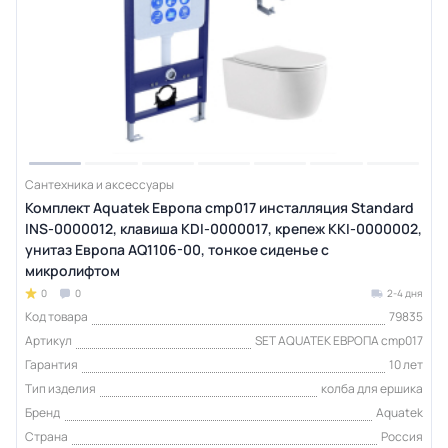
Сантехника и аксессуары
Комплект Aquatek Европа cmp017 инсталляция Standard
INS-0000012, клавиша KDI-0000017, крепеж KKI-0000002,
унитаз Европа AQ1106-00, тонкое сиденье с
микролифтом
0
0
2-4 дня
Код товара
79835
Артикул
SET AQUATEK ЕВРОПА cmp017
Гарантия
10 лет
Тип изделия
колба для ершика
Бренд
Aquatek
Страна
Россия