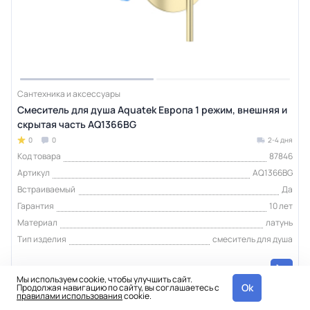
Сантехника и аксессуары
Смеситель для душа Aquatek Европа 1 режим, внешняя и
скрытая часть AQ1366BG
0
0
2-4 дня
Код товара
87846
Артикул
AQ1366BG
Встраиваемый
Да
Гарантия
10 лет
Материал
латунь
Тип изделия
смеситель для душа
10 640 ₽
шт
Мы используем cookie, чтобы улучшить сайт.
Ok
Продолжая навигацию по сайту, вы соглашаетесь с
правилами использования
cookie.
Интернет-магазин