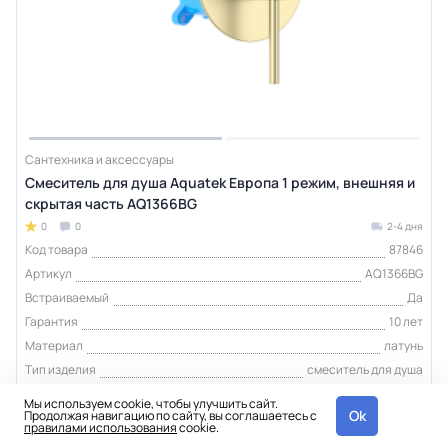
Сантехника и аксессуары
Смеситель для душа Aquatek Европа 1 режим, внешняя и
скрытая часть AQ1366BG
0
0
2-4 дня
Код товара
87846
Артикул
AQ1366BG
Встраиваемый
Да
Гарантия
10 лет
Материал
латунь
Тип изделия
смеситель для душа
Мы используем cookie, чтобы улучшить сайт.
Ok
Продолжая навигацию по сайту, вы соглашаетесь с
10 640 ₽
шт
правилами использования
cookie.