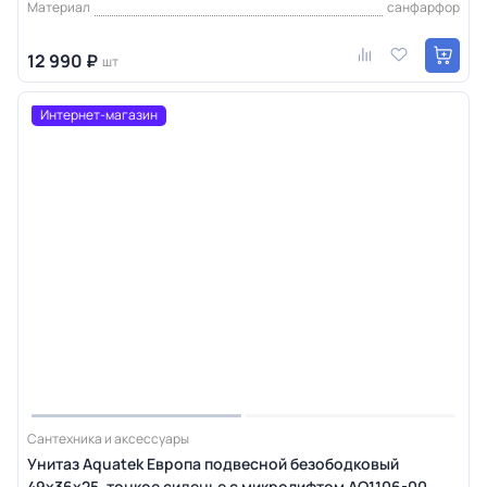
Материал
санфарфор
12 990 ₽
шт
Интернет-магазин
Сантехника и аксессуары
Унитаз Aquatek Европа подвесной безободковый
49х36х25, тонкое сиденье с микролифтом AQ1106-00