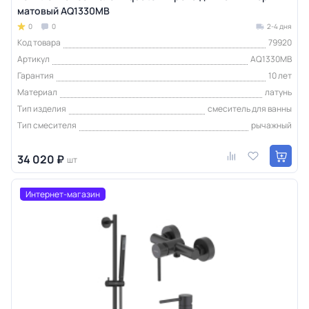
матовый AQ1330MB
0
0
2-4 дня
Код товара
79920
Артикул
AQ1330MB
Гарантия
10 лет
Материал
латунь
Тип изделия
смеситель для ванны
Тип смесителя
рычажный
34 020 ₽
шт
Интернет-магазин