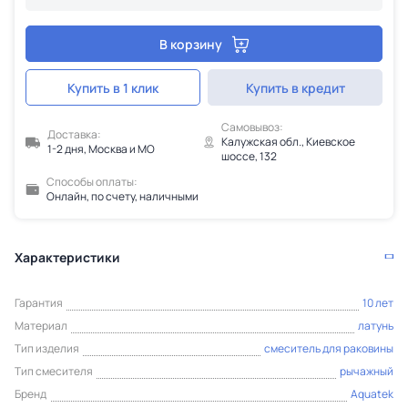
В корзину
Купить в 1 клик
Купить в кредит
Самовывоз:
Доставка:
Калужская обл., Киевское
1-2 дня, Москва и МО
шоссе, 132
Способы оплаты:
Онлайн, по счету, наличными
Характеристики
Гарантия
10 лет
Материал
латунь
Тип изделия
смеситель для раковины
Тип смесителя
рычажный
Бренд
Aquatek