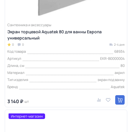
Сантехника и аксессуары
Экран торцевой Aquatek 80 для ванны Европа
универсальный
0
0
2-4 дня
Код товара
68934
Артикул
EKR-B0000004
Длина, см
80
Материал
акрил
Тип изделия
экран под ванну
Бренд
Aquatek
3 140 ₽
шт
Интернет-магазин