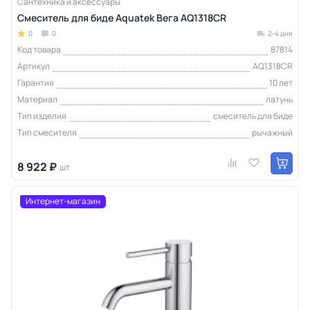
Сантехника и аксессуары
Смеситель для биде Aquatek Вега AQ1318CR
0
0
2-4 дня
Код товара
87814
Артикул
AQ1318CR
Гарантия
10 лет
Материал
латунь
Тип изделия
смеситель для биде
Тип смесителя
рычажный
8 922 ₽
шт
Интернет-магазин