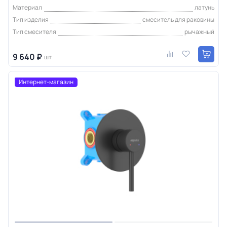
Материал
латунь
Тип изделия
смеситель для раковины
Тип смесителя
рычажный
9 640 ₽
шт
Интернет-магазин