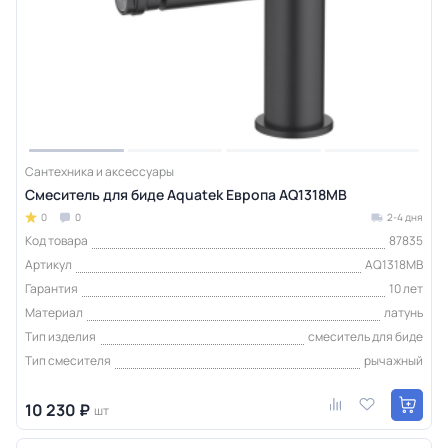
Сантехника и аксессуары
Смеситель для биде Aquatek Европа AQ1318MB
0
0
2-4 дня
Код товара
87835
Артикул
AQ1318MB
Гарантия
10 лет
Материал
латунь
Тип изделия
смеситель для биде
Тип смесителя
рычажный
10 230 ₽
шт