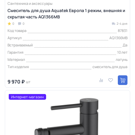
Сантехника и аксессуары
Смеситель для душа Aquatek Европа 1 режим, внешняя и
скрытая часть AQ1366MB
0
0
2-4 дня
Код товара
87831
Артикул
AQ1366MB
Встраиваемый
Да
Гарантия
10 лет
Материал
латунь
Тип изделия
смеситель для душа
9 970 ₽
шт
Интернет-магазин