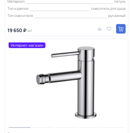
Материал
латунь
Тип изделия
смеситель для душа
Тип смесителя
рычажный
19 650 ₽
шт
Интернет-магазин