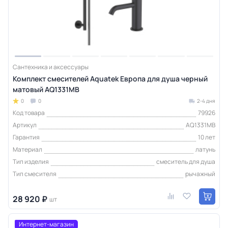
Сантехника и аксессуары
Комплект смесителей Aquatek Европа для душа черный
матовый AQ1331MB
0
0
2-4 дня
Код товара
79926
Артикул
AQ1331MB
Гарантия
10 лет
Материал
латунь
Тип изделия
смеситель для душа
Тип смесителя
рычажный
28 920 ₽
шт
Интернет-магазин