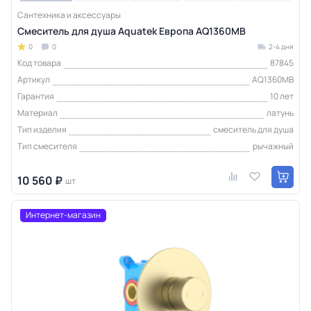
Сантехника и аксессуары
Смеситель для душа Aquatek Европа AQ1360MB
0
0
2-4 дня
Код товара
87845
Артикул
AQ1360MB
Гарантия
10 лет
Материал
латунь
Тип изделия
смеситель для душа
Тип смесителя
рычажный
10 560 ₽
шт
Интернет-магазин