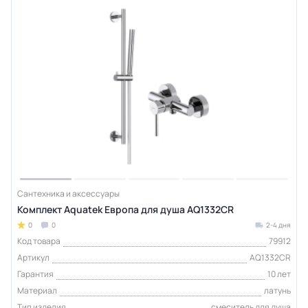
Сантехника и аксессуары
Комплект Aquatek Европа для душа AQ1332CR
0
0
2-4 дня
Код товара
79912
Артикул
AQ1332CR
Гарантия
10 лет
Материал
латунь
Тип изделия
смеситель для душа