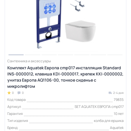
Сантехника и аксессуары
Комплект Aquatek Европа cmp017 инсталляция Standard
INS-0000012, клавиша KDI-0000017, крепеж KKI-0000002,
унитаз Европа AQ1106-00, тонкое сиденье с
микролифтом
0
0
2-4 дня
Код товара
79835
Артикул
SET AQUATEK ЕВРОПА cmp017
Гарантия
10 лет
Тип изделия
колба для ершика
Бренд
Aquatek