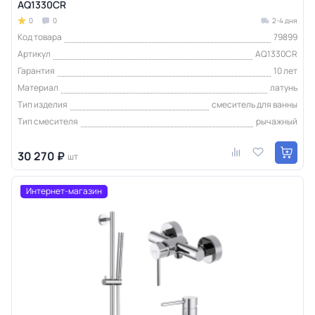
AQ1330CR
0
0
2-4 дня
Код товара
79899
Артикул
AQ1330CR
Гарантия
10 лет
Материал
латунь
Тип изделия
смеситель для ванны
Тип смесителя
рычажный
30 270 ₽
шт
Интернет-магазин