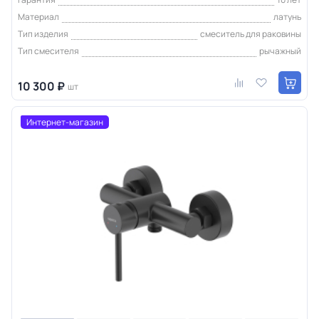
Материал
латунь
Тип изделия
смеситель для раковины
Тип смесителя
рычажный
10 300 ₽
шт
Интернет-магазин