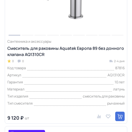
Сантехника и аксессуары
Смеситель для раковины Aquatek Европа 89 без донного
клапана AQ1310CR
0
0
2-4 дня
Код товара
87816
Артикул
AQ1310CR
Гарантия
10 лет
Материал
латунь
Тип изделия
смеситель для раковины
Тип смесителя
рычажный
9 120 ₽
шт