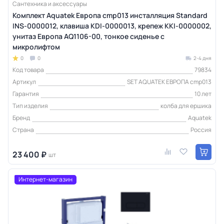
Сантехника и аксессуары
Комплект Aquatek Европа cmp013 инсталляция Standard
INS-0000012, клавиша KDI-0000013, крепеж KKI-0000002,
унитаз Европа AQ1106-00, тонкое сиденье с
микролифтом
0
0
2-4 дня
Код товара
79834
Артикул
SET AQUATEK ЕВРОПА cmp013
Гарантия
10 лет
Тип изделия
колба для ершика
Бренд
Aquatek
Страна
Россия
23 400 ₽
шт
Интернет-магазин