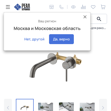
Ваш регион
Москва и Московская область
Сантехника и аксессуары
Смесители
Смеситель для раковины Aquatek Европа настенный, внешняя и скрытая часть AQ1313BGM
Интернет-магазин
Нет, другой
Да, верно