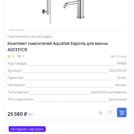
Сантехника и аксессуары
Комплект смесителей Aquatek Европа для ванны
AQ1331CR
0
0
2-4 дня
Код товара
79906
Артикул
AQ1331CR
Гарантия
10 лет
Материал
латунь
Тип изделия
смеситель для ванны
Тип смесителя
рычажный
25 580 ₽
шт
Интернет-магазин