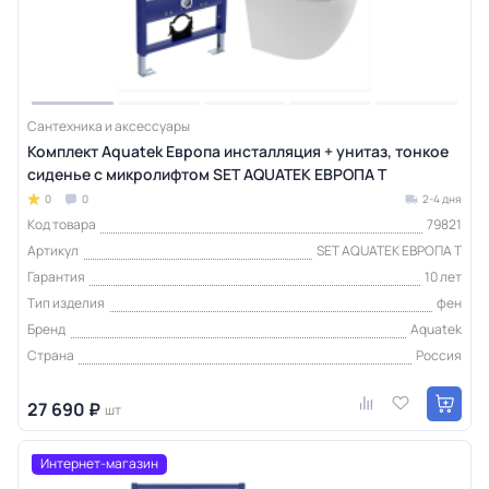
Сантехника и аксессуары
Комплект Aquatek Европа инсталляция + унитаз, тонкое
сиденье с микролифтом SET AQUATEK ЕВРОПА T
0
0
2-4 дня
Код товара
79821
Артикул
SET AQUATEK ЕВРОПА T
Гарантия
10 лет
Тип изделия
фен
Бренд
Aquatek
Страна
Россия
27 690 ₽
шт
Интернет-магазин