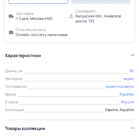
Самовывоз:
Доставка:
Калужская обл., Киевское
1-2 дня, Москва и МО
шоссе, 132
Способы оплаты:
Онлайн, по счету, наличными
Характеристики
Длина, см
80
Материал
акрил
Тип изделия
экран под ванну
Бренд
Aquatek
Страна
Россия
Коллекция
Европа, Aquatek
Товары коллекции