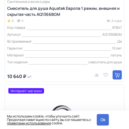
Сантехника и аксессуары
Смеситель для душа Aquatek Европа 1 режим, внешняя и
скрытая часть AQ1366BGM
0
0
2-4 дня
Код товара
87847
Артикул
AQ1366BGM
Встраиваемый
Да
Гарантия
10 лет
Материал
латунь
Тип изделия
смеситель для душа
10 640 ₽
шт
Интернет-магазин
Мы используем cookie, чтобы улучшить сайт.
Ok
Продолжая навигацию по сайту, вы соглашаетесь с
правилами использования
cookie.