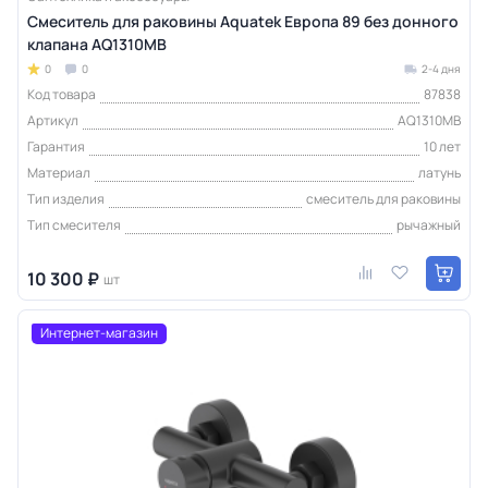
Смеситель для раковины Aquatek Европа 89 без донного
клапана AQ1310MB
0
0
2-4 дня
Код товара
87838
Артикул
AQ1310MB
Гарантия
10 лет
Материал
латунь
Тип изделия
смеситель для раковины
Тип смесителя
рычажный
10 300 ₽
шт
Интернет-магазин