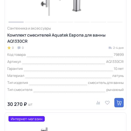
Сантехника и аксессуары
Комплект смесителей Aquatek Европа для ванны
AQ1330CR
0
0
2-4 дня
Код товара
79899
Артикул
AQ1330CR
Гарантия
10 лет
Материал
латунь
Тип изделия
смеситель для ванны
Тип смесителя
рычажный
30 270 ₽
шт
Интернет-магазин