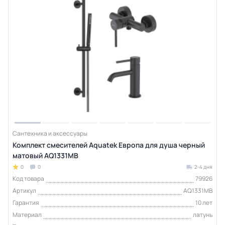
Сантехника и аксессуары
Комплект смесителей Aquatek Европа для душа черный
матовый AQ1331MB
0
0
2-4 дня
Код товара
79926
Артикул
AQ1331MB
Гарантия
10 лет
Материал
латунь