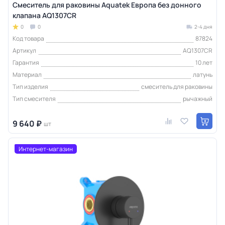
Смеситель для раковины Aquatek Европа без донного
клапана AQ1307CR
0
0
2-4 дня
Код товара
87824
Артикул
AQ1307CR
Гарантия
10 лет
Материал
латунь
Тип изделия
смеситель для раковины
Тип смесителя
рычажный
9 640 ₽
шт
Интернет-магазин