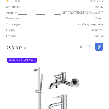
0
0
2-4 дня
Код товара
79835
Артикул
SET AQUATEK ЕВРОПА cmp017
Гарантия
10 лет
Тип изделия
колба для ершика
Бренд
Aquatek
Страна
Россия
23 810 ₽
шт
Интернет-магазин