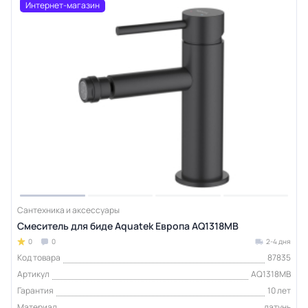
Интернет-магазин
Сантехника и аксессуары
Смеситель для биде Aquatek Европа AQ1318MB
0
0
2-4 дня
Код товара
87835
Артикул
AQ1318MB
Гарантия
10 лет
Материал
латунь