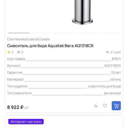
Сантехника и аксессуары
Смеситель для биде Aquatek Вега AQ1318CR
0
0
2-4 дня
Код товара
87814
Артикул
AQ1318CR
Гарантия
10 лет
Материал
латунь
Тип изделия
смеситель для биде
Тип смесителя
рычажный
8 922 ₽
шт
Интернет-магазин