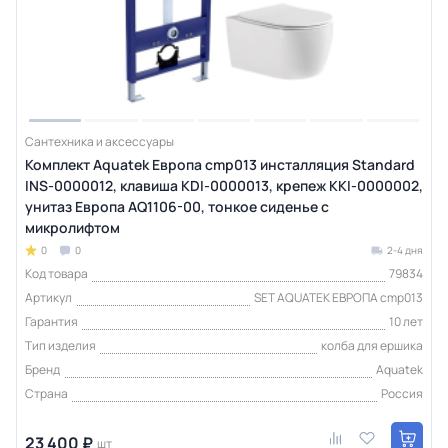
Сантехника и аксессуары
Комплект Aquatek Европа cmp013 инсталляция Standard
INS-0000012, клавиша KDI-0000013, крепеж KKI-0000002,
унитаз Европа AQ1106-00, тонкое сиденье с
микролифтом
0
0
2-4 дня
Код товара
79834
Артикул
SET AQUATEK ЕВРОПА cmp013
Гарантия
10 лет
Тип изделия
колба для ершика
Бренд
Aquatek
Страна
Россия
23 400 ₽
шт