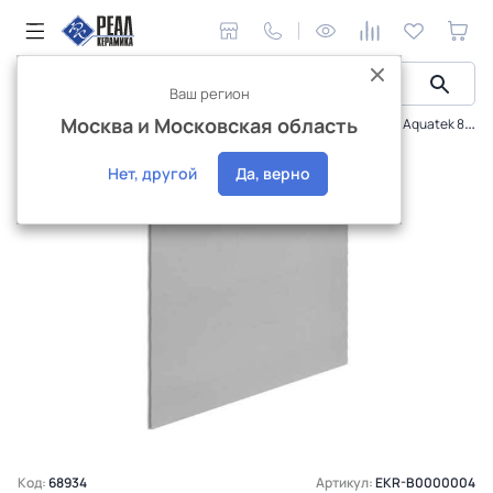
Ваш регион
Москва и Московская область
Сантехника и аксессуары
Ванны
Экран торцевой Aquatek 80 для ванны Европа универсальный
Интернет-магазин
Нет, другой
Да, верно
Код:
68934
Артикул:
EKR-B0000004