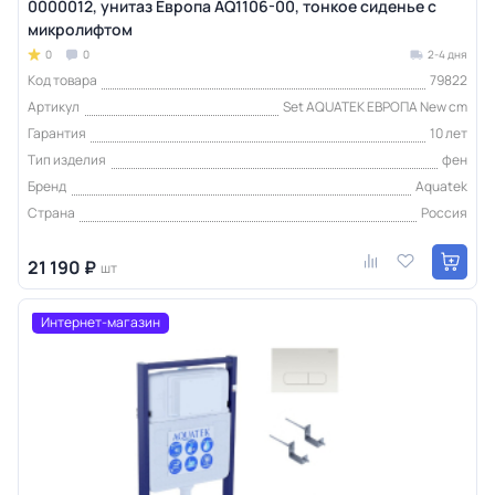
0000012, унитаз Европа AQ1106-00, тонкое сиденье с
микролифтом
0
0
2-4 дня
Код товара
79822
Артикул
Set AQUATEK ЕВРОПА New cm
Гарантия
10 лет
Тип изделия
фен
Бренд
Aquatek
Страна
Россия
21 190 ₽
шт
Интернет-магазин