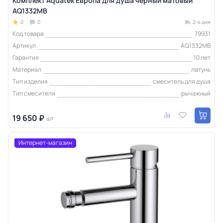
Комплект Aquatek Европа для душа черный матовый
AQ1332MB
0
0
2-4 дня
Код товара
79931
Артикул
AQ1332MB
Гарантия
10 лет
Материал
латунь
Тип изделия
смеситель для душа
Тип смесителя
рычажный
19 650 ₽
шт
Интернет-магазин