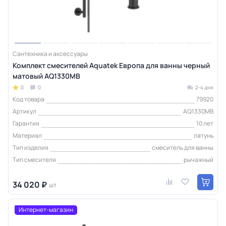
Сантехника и аксессуары
Комплект смесителей Aquatek Европа для ванны черный
матовый AQ1330MB
0
0
2-4 дня
Код товара
79920
Артикул
AQ1330MB
Гарантия
10 лет
Материал
латунь
Тип изделия
смеситель для ванны
Тип смесителя
рычажный
34 020 ₽
шт
Интернет-магазин