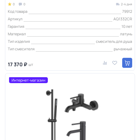
0
0
2-4 дня
Код товара
79912
Артикул
AQ1332CR
Гарантия
10 лет
Материал
латунь
Тип изделия
смеситель для душа
Тип смесителя
рычажный
17 370 ₽
шт
Интернет-магазин