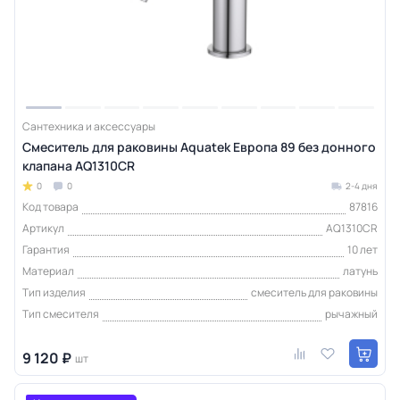
Сантехника и аксессуары
Смеситель для раковины Aquatek Европа 89 без донного
клапана AQ1310CR
0
0
2-4 дня
Код товара
87816
Артикул
AQ1310CR
Гарантия
10 лет
Материал
латунь
Тип изделия
смеситель для раковины
Тип смесителя
рычажный
9 120 ₽
шт