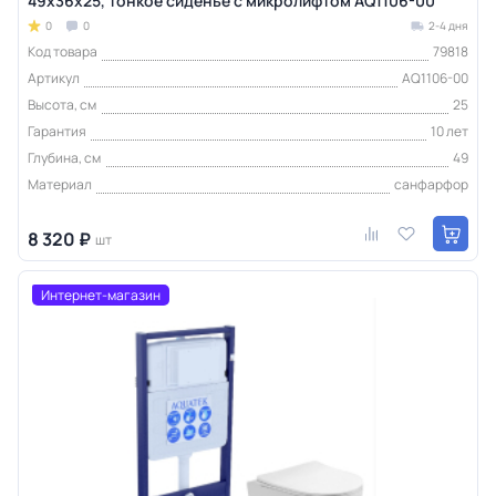
49х36х25, тонкое сиденье с микролифтом AQ1106-00
0
0
2-4 дня
Код товара
79818
Артикул
AQ1106-00
Высота, см
25
Гарантия
10 лет
Глубина, см
49
Материал
санфарфор
8 320 ₽
шт
Интернет-магазин