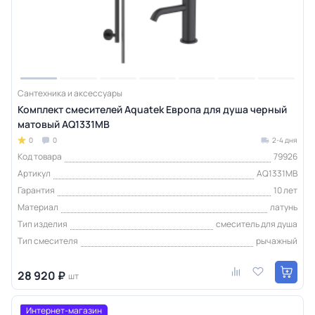
Сантехника и аксессуары
Комплект смесителей Aquatek Европа для душа черный
матовый AQ1331MB
0
0
2-4 дня
Код товара
79926
Артикул
AQ1331MB
Гарантия
10 лет
Материал
латунь
Тип изделия
смеситель для душа
Тип смесителя
рычажный
28 920 ₽
шт
Интернет-магазин