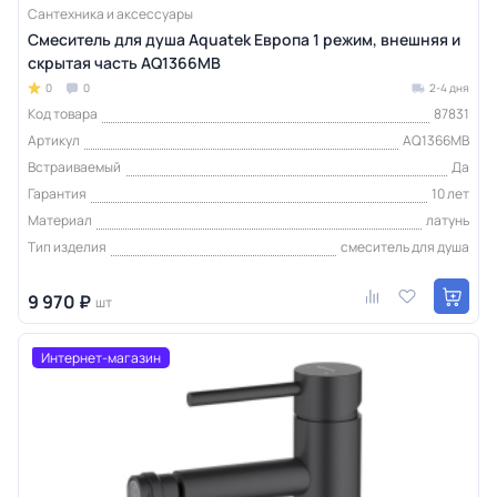
Сантехника и аксессуары
Смеситель для душа Aquatek Европа 1 режим, внешняя и
скрытая часть AQ1366MB
0
0
2-4 дня
Код товара
87831
Артикул
AQ1366MB
Встраиваемый
Да
Гарантия
10 лет
Материал
латунь
Тип изделия
смеситель для душа
9 970 ₽
шт
Интернет-магазин