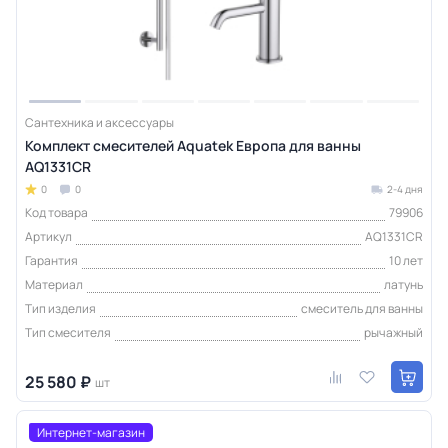
Сантехника и аксессуары
Комплект смесителей Aquatek Европа для ванны
AQ1331CR
0
0
2-4 дня
Код товара
79906
Артикул
AQ1331CR
Гарантия
10 лет
Материал
латунь
Тип изделия
смеситель для ванны
Тип смесителя
рычажный
25 580 ₽
шт
Интернет-магазин