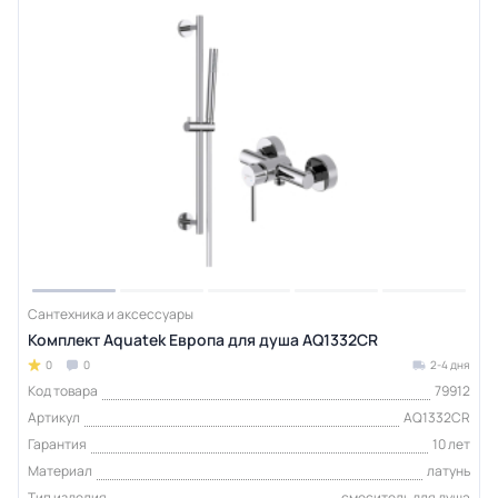
Сантехника и аксессуары
Комплект Aquatek Европа для душа AQ1332CR
0
0
2-4 дня
Код товара
79912
Артикул
AQ1332CR
Гарантия
10 лет
Материал
латунь
Тип изделия
смеситель для душа