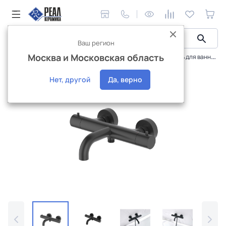
Ваш регион
Москва и Московская область
Сантехника и аксессуары
Смесители
Смеситель для ванны Aquatek Европа термостатический AQ1343MB
Интернет-магазин
Нет, другой
Да, верно