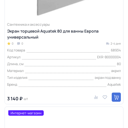
Сантехника и аксессуары
Экран торцевой Aquatek 80 для ванны Европа
универсальный
0
0
2-4 дня
Код товара
68934
Артикул
EKR-B0000004
Длина, см
80
Материал
акрил
Тип изделия
экран под ванну
Бренд
Aquatek
3 140 ₽
шт
Интернет-магазин