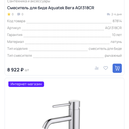
Сантехника и аксессуары
Смеситель для биде Aquatek Вега AQ1318CR
0
0
2-4 дня
Код товара
87814
Артикул
AQ1318CR
Гарантия
10 лет
Материал
латунь
Тип изделия
смеситель для биде
Тип смесителя
рычажный
8 922 ₽
шт
Интернет-магазин