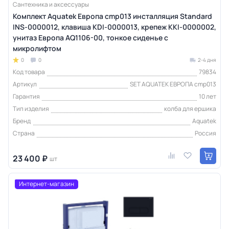
Сантехника и аксессуары
Комплект Aquatek Европа cmp013 инсталляция Standard
INS-0000012, клавиша KDI-0000013, крепеж KKI-0000002,
унитаз Европа AQ1106-00, тонкое сиденье с
микролифтом
0
0
2-4 дня
Код товара
79834
Артикул
SET AQUATEK ЕВРОПА cmp013
Гарантия
10 лет
Тип изделия
колба для ершика
Бренд
Aquatek
Страна
Россия
23 400 ₽
шт
Интернет-магазин