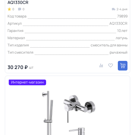
AQ1330CR
0
0
2-4 дня
Код товара
79899
Артикул
AQ1330CR
Гарантия
10 лет
Материал
латунь
Тип изделия
смеситель для ванны
Тип смесителя
рычажный
30 270 ₽
шт
Интернет-магазин