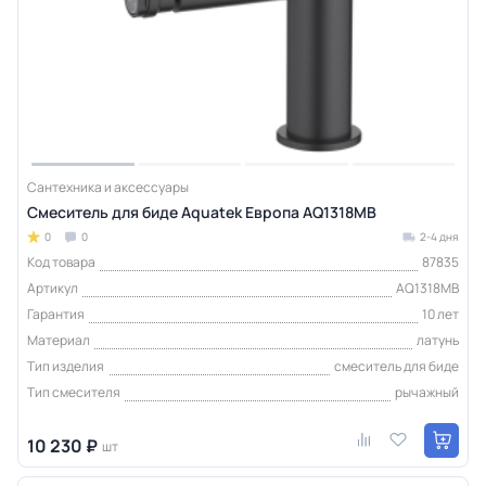
Сантехника и аксессуары
Смеситель для биде Aquatek Европа AQ1318MB
0
0
2-4 дня
Код товара
87835
Артикул
AQ1318MB
Гарантия
10 лет
Материал
латунь
Тип изделия
смеситель для биде
Тип смесителя
рычажный
10 230 ₽
шт