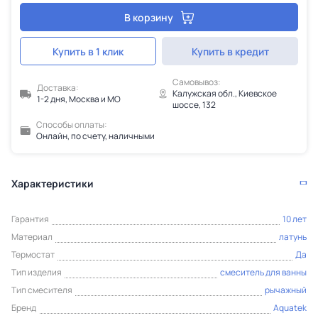
В корзину
Купить в 1 клик
Купить в кредит
Самовывоз:
Доставка:
Калужская обл., Киевское
1-2 дня, Москва и МО
шоссе, 132
Способы оплаты:
Онлайн, по счету, наличными
Характеристики
Гарантия
10 лет
Материал
латунь
Термостат
Да
Тип изделия
смеситель для ванны
Тип смесителя
рычажный
Бренд
Aquatek