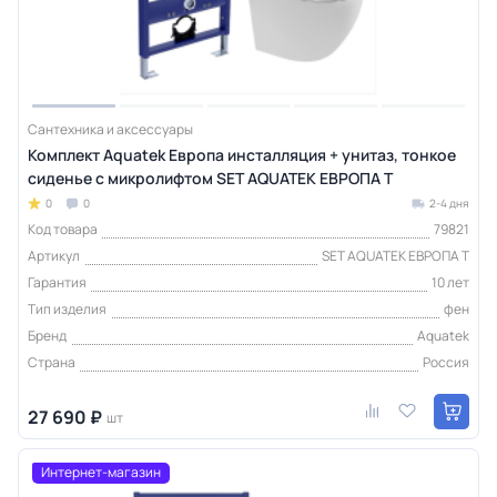
Сантехника и аксессуары
Комплект Aquatek Европа инсталляция + унитаз, тонкое
сиденье с микролифтом SET AQUATEK ЕВРОПА T
0
0
2-4 дня
Код товара
79821
Артикул
SET AQUATEK ЕВРОПА T
Гарантия
10 лет
Тип изделия
фен
Бренд
Aquatek
Страна
Россия
27 690 ₽
шт
Интернет-магазин