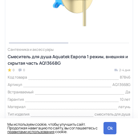
Сантехника и аксессуары
Смеситель для душа Aquatek Европа 1 режим, внешняя и
скрытая часть AQ1366BG
0
0
2-4 дня
Код товара
87846
Артикул
AQ1366BG
Встраиваемый
Да
Гарантия
10 лет
Материал
латунь
Тип изделия
смеситель для душа
Мы используем cookie, чтобы улучшить сайт.
Ok
Продолжая навигацию по сайту, вы соглашаетесь с
10 640 ₽
шт
правилами использования
cookie.