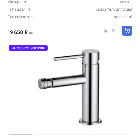
Материал
латунь
Тип изделия
смеситель для душа
Тип смесителя
рычажный
19 650 ₽
шт
Интернет-магазин