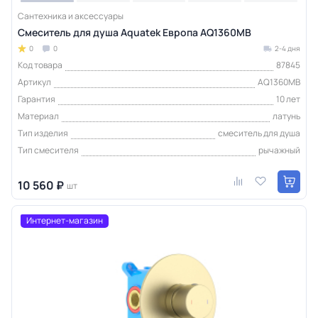
Сантехника и аксессуары
Смеситель для душа Aquatek Европа AQ1360MB
0
0
2-4 дня
Код товара
87845
Артикул
AQ1360MB
Гарантия
10 лет
Материал
латунь
Тип изделия
смеситель для душа
Тип смесителя
рычажный
10 560 ₽
шт
Интернет-магазин