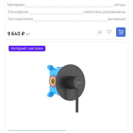
Материал
латунь
Тип изделия
смеситель для раковины
Тип смесителя
рычажный
9 640 ₽
шт
Интернет-магазин