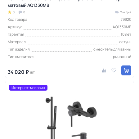
матовый AQ1330MB
0
0
2-4 дня
Код товара
79920
Артикул
AQ1330MB
Гарантия
10 лет
Материал
латунь
Тип изделия
смеситель для ванны
Тип смесителя
рычажный
34 020 ₽
шт
Интернет-магазин