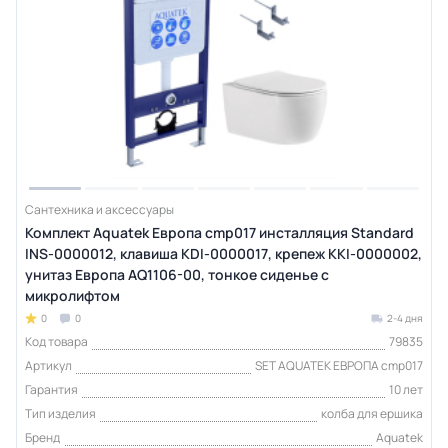
Сантехника и аксессуары
Комплект Aquatek Европа cmp017 инсталляция Standard
INS-0000012, клавиша KDI-0000017, крепеж KKI-0000002,
унитаз Европа AQ1106-00, тонкое сиденье с
микролифтом
0
0
2-4 дня
Код товара
79835
Артикул
SET AQUATEK ЕВРОПА cmp017
Гарантия
10 лет
Тип изделия
колба для ершика
Бренд
Aquatek