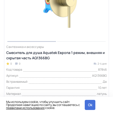
Сантехника и аксессуары
Смеситель для душа Aquatek Европа 1 режим, внешняя и
скрытая часть AQ1366BG
0
0
2-4 дня
Код товара
87846
Артикул
AQ1366BG
Встраиваемый
Да
Гарантия
10 лет
Материал
латунь
Тип изделия
смеситель для душа
Мы используем cookie, чтобы улучшить сайт.
Ok
Продолжая навигацию по сайту, вы соглашаетесь с
правилами использования
cookie.
10 640 ₽
шт