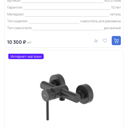
Артикул
AQ1310MB
Гарантия
10 лет
Материал
латунь
Тип изделия
смеситель для раковины
Тип смесителя
рычажный
10 300 ₽
шт
Интернет-магазин