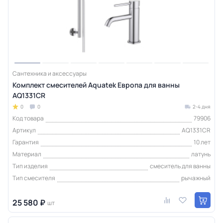
Сантехника и аксессуары
Комплект смесителей Aquatek Европа для ванны
AQ1331CR
0
0
2-4 дня
Код товара
79906
Артикул
AQ1331CR
Гарантия
10 лет
Материал
латунь
Тип изделия
смеситель для ванны
Тип смесителя
рычажный
25 580 ₽
шт