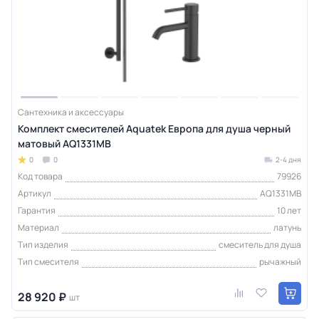
Сантехника и аксессуары
Комплект смесителей Aquatek Европа для душа черный
матовый AQ1331MB
0
0
2-4 дня
Код товара
79926
Артикул
AQ1331MB
Гарантия
10 лет
Материал
латунь
Тип изделия
смеситель для душа
Тип смесителя
рычажный
28 920 ₽
шт