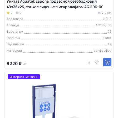
Унитаз Aquatek Европа подвесной безободковый
49х36х25, тонкое сиденье с микролифтом AQ1106-00
0
0
2-4 дня
Код товара
79818
Артикул
AQ1106-00
Высота, см
25
Гарантия
10 лет
Глубина, см
49
Материал
санфарфор
8 320 ₽
шт
Интернет-магазин