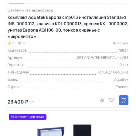
Сантехника и аксессуары
Комплект Aquatek Европа cmp013 инсталляция Standard
INS-0000012, клавиша KDI-0000013, крепеж KKI-0000002,
унитаз Европа AQ1106-00, тонкое сиденье с
микролифтом
0
0
2-4 дня
Код товара
79834
Артикул
SET AQUATEK ЕВРОПА cmp013
Гарантия
10 лет
Тип изделия
колба для ершика
Бренд
Aquatek
Страна
Россия
23 400 ₽
шт
Интернет-магазин