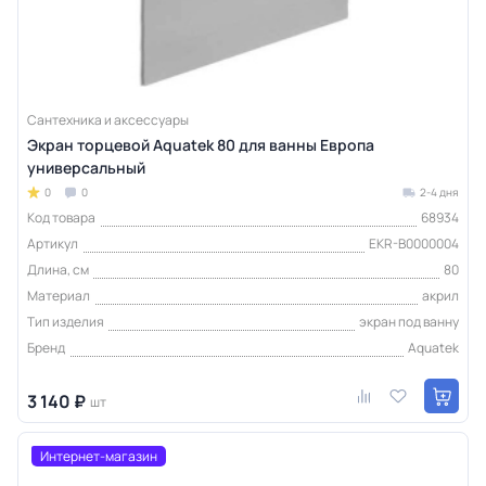
Сантехника и аксессуары
Экран торцевой Aquatek 80 для ванны Европа
универсальный
0
0
2-4 дня
Код товара
68934
Артикул
EKR-B0000004
Длина, см
80
Материал
акрил
Тип изделия
экран под ванну
Бренд
Aquatek
3 140 ₽
шт
Интернет-магазин