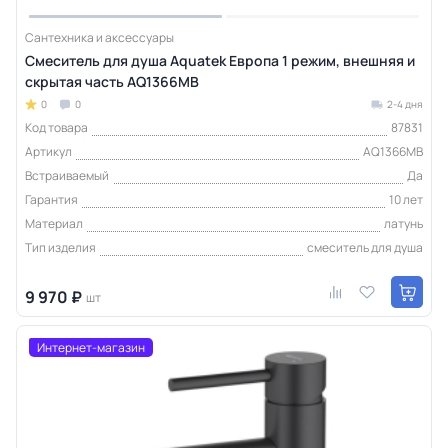
Сантехника и аксессуары
Смеситель для душа Aquatek Европа 1 режим, внешняя и
скрытая часть AQ1366MB
0
0
2-4 дня
Код товара
87831
Артикул
AQ1366MB
Встраиваемый
Да
Гарантия
10 лет
Материал
латунь
Тип изделия
смеситель для душа
9 970 ₽
шт
Интернет-магазин