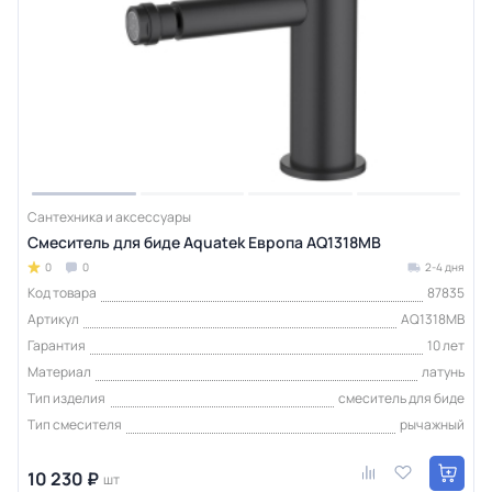
Сантехника и аксессуары
Смеситель для биде Aquatek Европа AQ1318MB
0
0
2-4 дня
Код товара
87835
Артикул
AQ1318MB
Гарантия
10 лет
Материал
латунь
Тип изделия
смеситель для биде
Тип смесителя
рычажный
10 230 ₽
шт