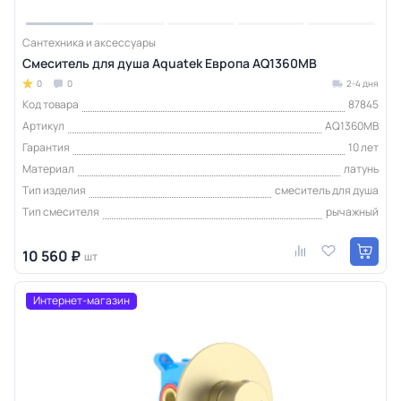
Сантехника и аксессуары
Смеситель для душа Aquatek Европа AQ1360MB
0
0
2-4 дня
Код товара
87845
Артикул
AQ1360MB
Гарантия
10 лет
Материал
латунь
Тип изделия
смеситель для душа
Тип смесителя
рычажный
10 560 ₽
шт
Интернет-магазин