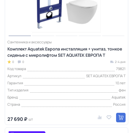
Сантехника и аксессуары
Комплект Aquatek Европа инсталляция + унитаз, тонкое
сиденье с микролифтом SET AQUATEK ЕВРОПА T
0
0
2-4 дня
Код товара
79821
Артикул
SET AQUATEK ЕВРОПА T
Гарантия
10 лет
Тип изделия
фен
Бренд
Aquatek
Страна
Россия
27 690 ₽
шт