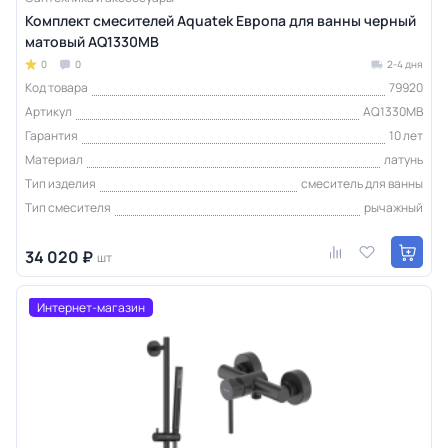
Комплект смесителей Aquatek Европа для ванны черный
матовый AQ1330MB
0
0
2-4 дня
Код товара
79920
Артикул
AQ1330MB
Гарантия
10 лет
Материал
латунь
Тип изделия
смеситель для ванны
Тип смесителя
рычажный
34 020 ₽
шт
Интернет-магазин