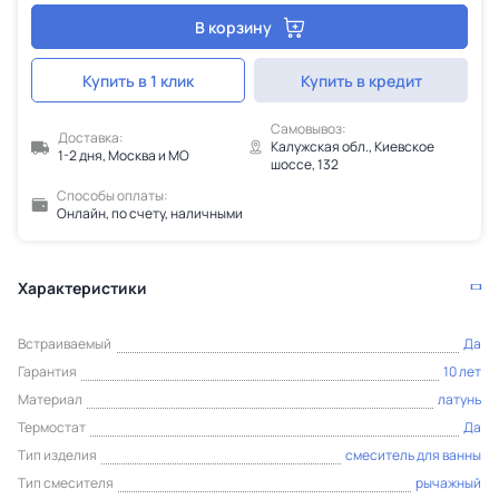
В корзину
Купить в 1 клик
Купить в кредит
Самовывоз:
Доставка:
Калужская обл., Киевское
1-2 дня, Москва и МО
шоссе, 132
Способы оплаты:
Онлайн, по счету, наличными
Характеристики
Встраиваемый
Да
Гарантия
10 лет
Материал
латунь
Термостат
Да
Тип изделия
смеситель для ванны
Тип смесителя
рычажный