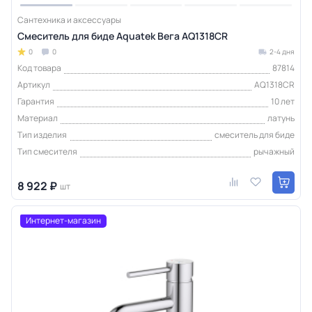
Сантехника и аксессуары
Смеситель для биде Aquatek Вега AQ1318CR
0
0
2-4 дня
Код товара
87814
Артикул
AQ1318CR
Гарантия
10 лет
Материал
латунь
Тип изделия
смеситель для биде
Тип смесителя
рычажный
8 922 ₽
шт
Интернет-магазин