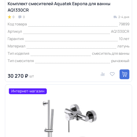
Комплект смесителей Aquatek Европа для ванны
AQ1330CR
0
0
2-4 дня
Код товара
79899
Артикул
AQ1330CR
Гарантия
10 лет
Материал
латунь
Тип изделия
смеситель для ванны
Тип смесителя
рычажный
30 270 ₽
шт
Интернет-магазин