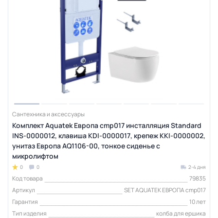
Сантехника и аксессуары
Комплект Aquatek Европа cmp017 инсталляция Standard
INS-0000012, клавиша KDI-0000017, крепеж KKI-0000002,
унитаз Европа AQ1106-00, тонкое сиденье с
микролифтом
0
0
2-4 дня
Код товара
79835
Артикул
SET AQUATEK ЕВРОПА cmp017
Гарантия
10 лет
Тип изделия
колба для ершика