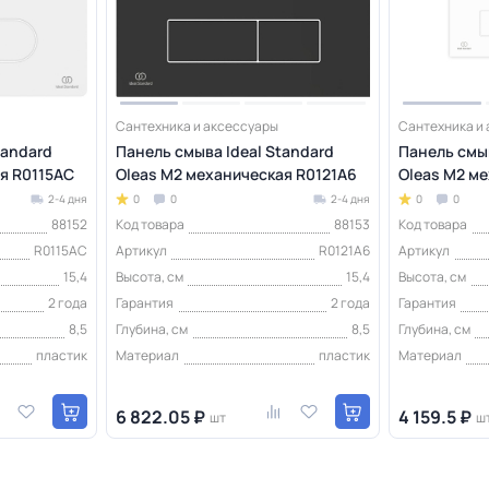
Сантехника и аксессуары
Сантехника и
tandard
Панель смыва Ideal Standard
Панель смыв
я R0115AC
Oleas M2 механическая R0121A6
Oleas M2 м
2-4 дня
0
0
2-4 дня
0
0
88152
Код товара
88153
Код товара
R0115AC
Артикул
R0121A6
Артикул
15,4
Высота, см
15,4
Высота, см
2 года
Гарантия
2 года
Гарантия
8,5
Глубина, см
8,5
Глубина, см
пластик
Материал
пластик
Материал
6 822.05 ₽
4 159.5 ₽
шт
ш