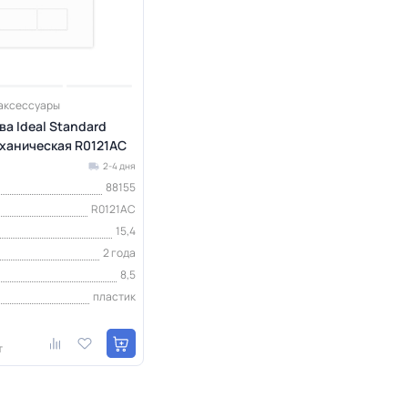
 аксессуары
а Ideal Standard
еханическая R0121AC
2-4 дня
88155
R0121AC
15,4
2 года
8,5
пластик
т