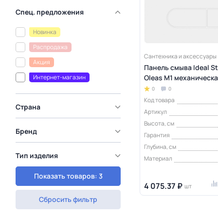
Спец. предложения
Новинка
Распродажа
Сантехника и аксессуары
Акция
Панель смыва Ideal S
Интернет-магазин
Oleas M1 механическа
0
0
Код товара
Страна
Артикул
Высота, см
Бренд
Гарантия
Глубина, см
Тип изделия
Материал
Показать товаров: 3
4 075.37 ₽
шт
Сбросить фильтр