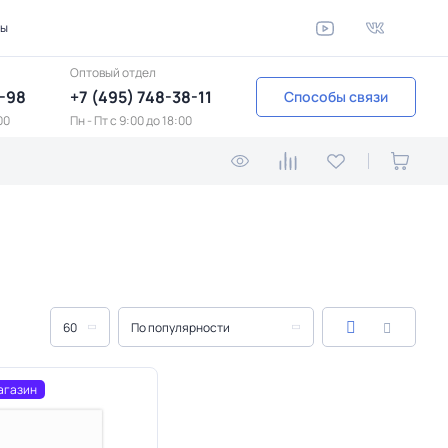
ты
Оптовый отдел
1-98
+7 (495) 748-38-11
Способы связи
00
Пн - Пт c 9:00 до 18:00
60
По популярности
агазин