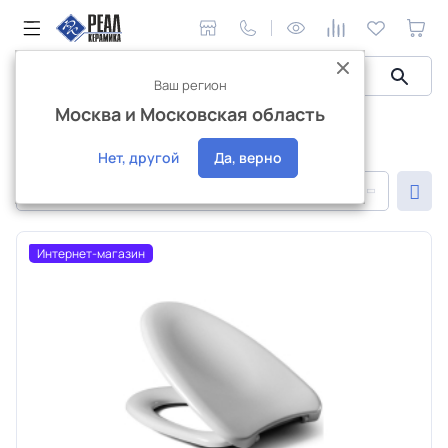
Ваш регион
Москва и Московская область
Сантехника и аксессуары
Сантехника Haro
Сантехника Haro
Нет, другой
Да, верно
По популярности
Интернет-магазин