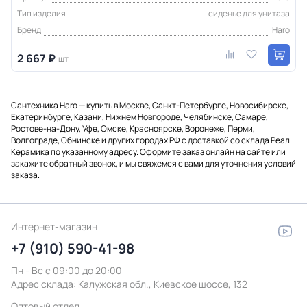
Тип изделия
сиденье для унитаза
Бренд
Haro
2 667 ₽
шт
Сантехника Haro — купить в Москве, Санкт-Петербурге, Новосибирске,
Екатеринбурге, Казани, Нижнем Новгороде, Челябинске, Самаре,
Ростове-на-Дону, Уфе, Омске, Красноярске, Воронеже, Перми,
Волгограде, Обнинске и других городах РФ с доставкой со склада Реал
Керамика по указанному адресу. Оформите заказ онлайн на сайте или
закажите обратный звонок, и мы свяжемся с вами для уточнения условий
заказа.
Интернет-магазин
+7 (910) 590-41-98
Пн - Вс с 09:00 до 20:00
Адрес склада:
Калужская обл., Киевское шоссе, 132
Оптовый отдел