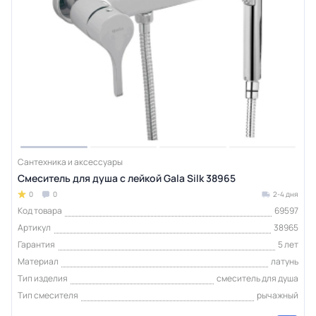
Сантехника и аксессуары
Смеситель для душа с лейкой Gala Silk 38965
0
0
2-4 дня
Код товара
69597
Артикул
38965
Гарантия
5 лет
Материал
латунь
Тип изделия
смеситель для душа
Тип смесителя
рычажный