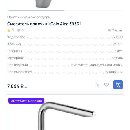
Сантехника и аксессуары
Смеситель для кухни Gala Alea 39361
0
0
2-4 дня
Код товара
69599
Артикул
39361
Гарантия
5 лет
Материал
латунь
Тип изделия
смеситель для кухонной мойки
Тип смесителя
рычажный
7 694 ₽
шт
Интернет-магазин