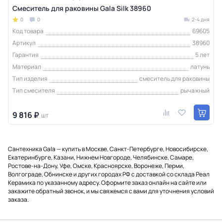
Смеситель для раковины Gala Silk 38960
0
0
2-4 дня
Код товара
69605
Артикул
38960
Гарантия
5 лет
Материал
латунь
Тип изделия
смеситель для раковины
Тип смесителя
рычажный
9 816 ₽
шт
Сантехника Gala — купить в Москве, Санкт-Петербурге, Новосибирске,
Екатеринбурге, Казани, Нижнем Новгороде, Челябинске, Самаре,
Ростове-на-Дону, Уфе, Омске, Красноярске, Воронеже, Перми,
Волгограде, Обнинске и других городах РФ с доставкой со склада Реал
Керамика по указанному адресу. Оформите заказ онлайн на сайте или
закажите обратный звонок, и мы свяжемся с вами для уточнения условий
заказа.