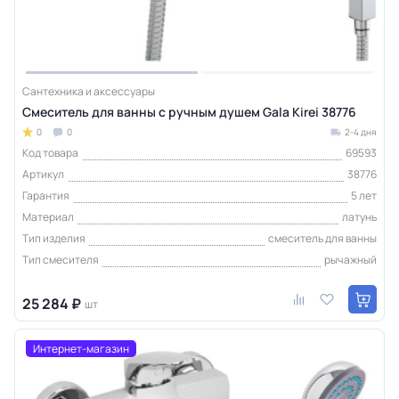
Сантехника и аксессуары
Смеситель для ванны с ручным душем Gala Kirei 38776
0
0
2-4 дня
Код товара
69593
Артикул
38776
Гарантия
5 лет
Материал
латунь
Тип изделия
смеситель для ванны
Тип смесителя
рычажный
25 284 ₽
шт
Интернет-магазин