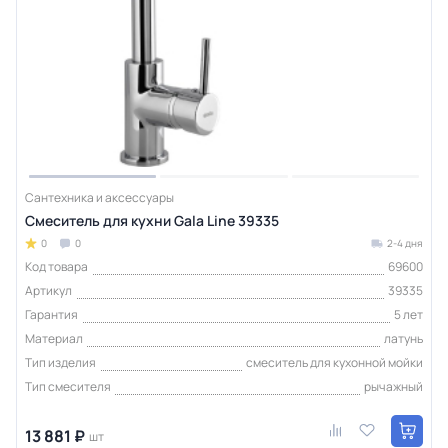
Сантехника и аксессуары
Смеситель для кухни Gala Line 39335
0
0
2-4 дня
Код товара
69600
Артикул
39335
Гарантия
5 лет
Материал
латунь
Тип изделия
смеситель для кухонной мойки
Тип смесителя
рычажный
13 881 ₽
шт