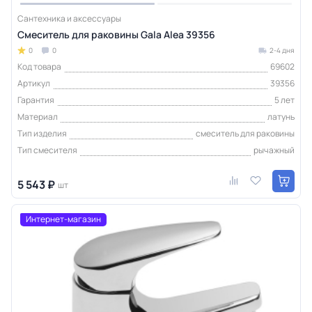
Сантехника и аксессуары
Смеситель для раковины Gala Alea 39356
0
0
2-4 дня
Код товара
69602
Артикул
39356
Гарантия
5 лет
Материал
латунь
Тип изделия
смеситель для раковины
Тип смесителя
рычажный
5 543 ₽
шт
Интернет-магазин