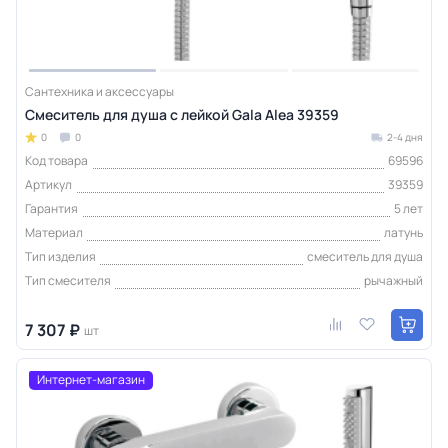
Сантехника и аксессуары
Смеситель для душа с лейкой Gala Alea 39359
0
0
2-4 дня
Код товара
69596
Артикул
39359
Гарантия
5 лет
Материал
латунь
Тип изделия
смеситель для душа
Тип смесителя
рычажный
7 307 ₽
шт
Интернет-магазин