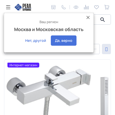
Ваш регион
Москва и Московская область
Сантехника и аксессуары
Сантехника Gala
Сантехника Gala
Нет, другой
Да, верно
По популярности
Интернет-магазин