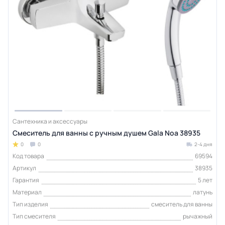
Сантехника и аксессуары
Смеситель для ванны с ручным душем Gala Noa 38935
0
0
2-4 дня
Код товара
69594
Артикул
38935
Гарантия
5 лет
Материал
латунь
Тип изделия
смеситель для ванны
Тип смесителя
рычажный