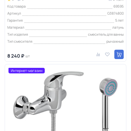
Код товара
69595
Артикул
G3874800
Гарантия
5 лет
Материал
латунь
Тип изделия
смеситель для ванны
Тип смесителя
рычажный
8 240 ₽
шт
Интернет-магазин