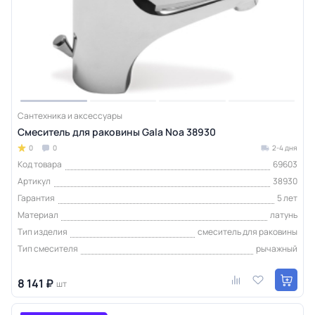
Сантехника и аксессуары
Смеситель для раковины Gala Noa 38930
0
0
2-4 дня
Код товара
69603
Артикул
38930
Гарантия
5 лет
Материал
латунь
Тип изделия
смеситель для раковины
Тип смесителя
рычажный
8 141 ₽
шт