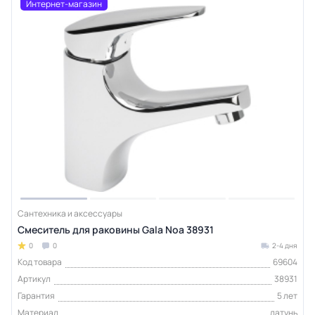
Интернет-магазин
Сантехника и аксессуары
Смеситель для раковины Gala Noa 38931
0
0
2-4 дня
Код товара
69604
Артикул
38931
Гарантия
5 лет
Материал
латунь