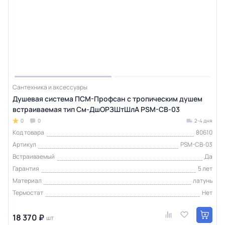
Сантехника и аксессуары
Душевая система ПСМ-Профсан с тропическим душем
встраиваемая тип См-ДшОРЗШтШлА PSM-CB-03
0
0
2-4 дня
Код товара
80610
Артикул
PSM-CB-03
Встраиваемый
Да
Гарантия
5 лет
Материал
латунь
Термостат
Нет
18 370 ₽
шт