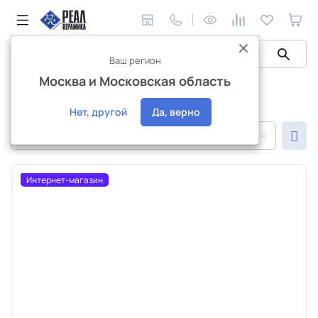
Ваш регион
Москва и Московская область
Сантехника и аксессуары
Сантехника ПСМ-Профсан
Сантехника ПСМ-Профсан
Нет, другой
Да, верно
По популярности
Интернет-магазин