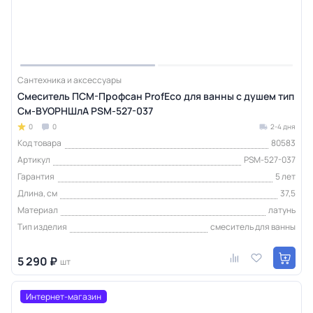
Сантехника и аксессуары
Смеситель ПСМ-Профсан ProfEco для ванны с душем тип
См-ВУОРНШлА PSM-527-037
0
0
2-4 дня
Код товара
80583
Артикул
PSM-527-037
Гарантия
5 лет
Длина, см
37,5
Материал
латунь
Тип изделия
смеситель для ванны
5 290 ₽
шт
Интернет-магазин