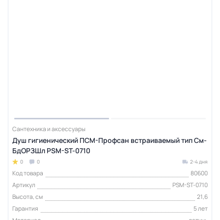
Сантехника и аксессуары
Душ гигиенический ПСМ-Профсан встраиваемый тип См-
БдОРЗШл PSM-ST-0710
0
0
2-4 дня
Код товара
80600
Артикул
PSM-ST-0710
Высота, см
21,6
Гарантия
5 лет