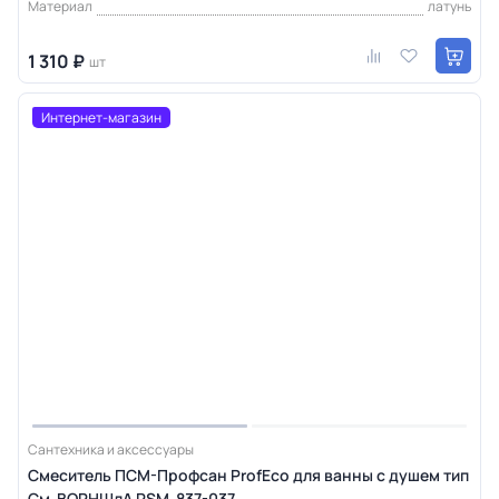
Материал
латунь
1 310 ₽
шт
Интернет-магазин
Сантехника и аксессуары
Смеситель ПСМ-Профсан ProfEco для ванны с душем тип
См-ВОРНШлА PSM-837-037