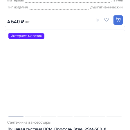
Материал
латунь
Тип изделия
душ гигиенический
4 640 ₽
шт
Интернет-магазин
Сантехника и аксессуары
Душевая система ПСМ-Профсан Steel PSM-300-8