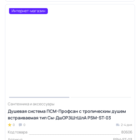
Интернет-магазин
Сантехника и аксессуары
Душевая система ПСМ-Профсан с тропическим душем
встраиваемая тип См-ДшОРЗШтШлА PSM-ST-03
0
0
2-4 дня
Код товара
80606
Артикул
PSM-ST-03