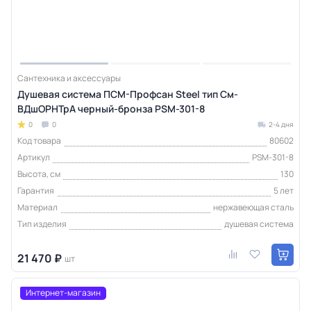
Сантехника и аксессуары
Душевая система ПСМ-Профсан Steel тип См-
ВДшОРНТрА черный-бронза PSM-301-8
0
0
2-4 дня
Код товара
80602
Артикул
PSM-301-8
Высота, см
130
Гарантия
5 лет
Материал
нержавеющая сталь
Тип изделия
душевая система
21 470 ₽
шт
Интернет-магазин