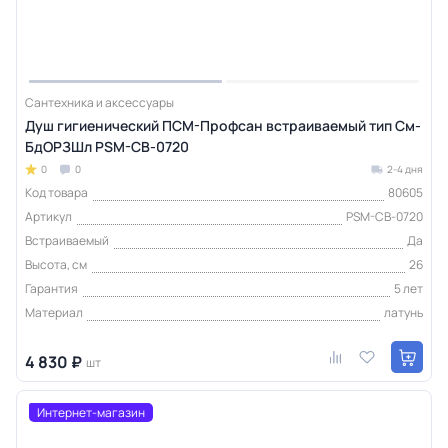
Сантехника и аксессуары
Душ гигиенический ПСМ-Профсан встраиваемый тип См-
БдОРЗШл PSM-CB-0720
0
0
2-4 дня
Код товара
80605
Артикул
PSM-CB-0720
Встраиваемый
Да
Высота, см
26
Гарантия
5 лет
Материал
латунь
4 830 ₽
шт
Интернет-магазин