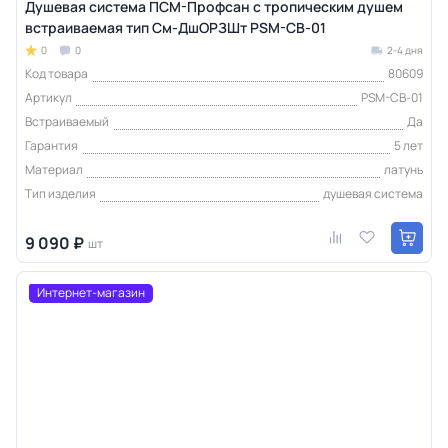
Душевая система ПСМ-Профсан с тропическим душем
встраиваемая тип См-ДшОРЗШт PSM-CB-01
0
0
2-4 дня
Код товара
80609
Артикул
PSM-CB-01
Встраиваемый
Да
Гарантия
5 лет
Материал
латунь
Тип изделия
душевая система
9 090 ₽
шт
Интернет-магазин