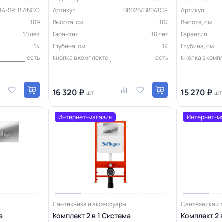
14-SR-BIANCO
Артикул
BB026/BB041CR
Артикул
109
Высота, см
107
Высота, см
10 лет
Гарантия
10 лет
Гарантия
14
Глубина, см
14
Глубина, см
есть
Кнопка в комплекте
есть
Кнопка в комп
16 320 ₽
15 270 ₽
шт
шт
Интернет-магазин
Интернет-м
Сантехника и аксессуары
Сантехника и
а
Комплект 2 в 1 Система
Комплект 2 