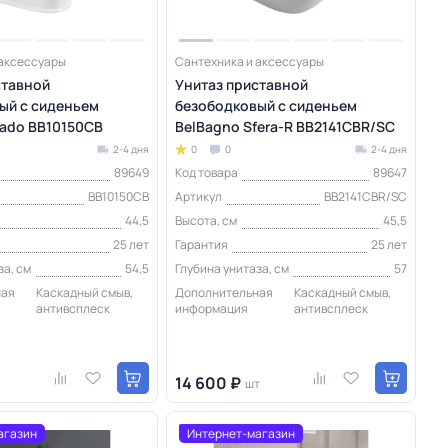
 аксессуары
Сантехника и аксессуары
ставной
Унитаз приставной
ый с сиденьем
безободковый с сиденьем
rado BB10150CB
BelBagno Sfera-R BB2141CBR/SC
2-4 дня
0
0
2-4 дня
89649
Код товара
89647
BB10150CB
Артикул
BB2141CBR/SC
44,5
Высота, см
45,5
25 лет
Гарантия
25 лет
за, см
54,5
Глубина унитаза, см
57
ная
Каскадный смыв,
Дополнительная
Каскадный смыв,
антивсплеск
информация
антивсплеск
14 600 ₽
шт
агазин
Интернет-магазин