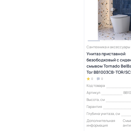
Сантехника и аксессуары
Унитаз приставной
безободковый с сиде
смывом Tornado BelBa
Tor BB1003CB-TOR/SC
0
0
Код товара
Артикул
BB1
Высота, см
Гарантия
Глубина унитаза, см
Дополнительная
Смыв
информация
анти