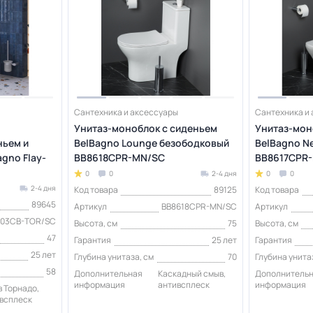
Сантехника и аксессуары
Сантехника и
Унитаз-моноблок с сиденьем
Унитаз-мон
ньем и
BelBagno Lounge безободковый
BelBagno N
gno Flay-
BB8618CPR-MN/SC
BB8617CPR
0
0
2-4 дня
0
0
2-4 дня
Код товара
89125
Код товара
89645
Артикул
BB8618CPR-MN/SC
Артикул
003CB-TOR/SC
Высота, см
75
Высота, см
47
Гарантия
25 лет
Гарантия
25 лет
Глубина унитаза, см
70
Глубина унита
58
Дополнительная
Каскадный смыв,
Дополнитель
информация
антивсплеск
информация
 Торнадо,
всплеск