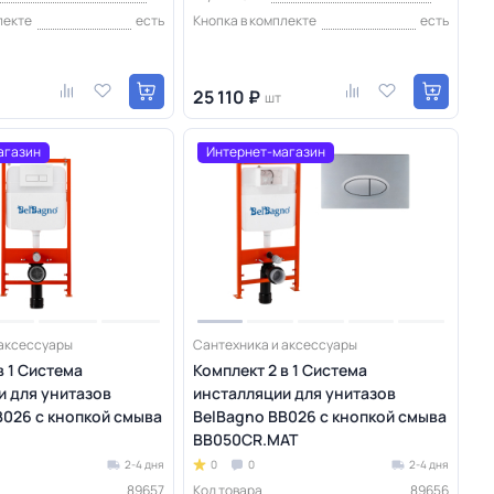
лекте
есть
Кнопка в комплекте
есть
25 110 ₽
шт
агазин
Интернет-магазин
 аксессуары
Сантехника и аксессуары
в 1 Система
Комплект 2 в 1 Система
и для унитазов
инсталляции для унитазов
B026 с кнопкой смыва
BelBagno BB026 с кнопкой смыва
BB050CR.MAT
2-4 дня
0
0
2-4 дня
89657
Код товара
89656