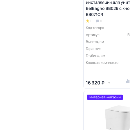
инсталляции для уни
BelBagno BB026 с кн
BB071CR
0
0
Код товара
Артикул
B
Высота, см
Гарантия
Глубина, см
Кнопка в комплекте
16 320 ₽
шт
Интернет-магазин