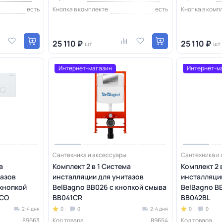
есть
Кнопка в комплекте
есть
Кнопка в комп
25 110 ₽
25 110 ₽
шт
шт
Интернет-магазин
Интернет-м
Сантехника и аксессуары
Сантехника и
а
Комплект 2 в 1 Система
Комплект 2 
тазов
инсталляции для унитазов
инсталляци
 кнопкой
BelBagno BB026 с кнопкой смыва
BelBagno B
NCO
BB041CR
BB042BL
2-4 дня
0
0
2-4 дня
0
0
89663
Код товара
89654
Код товара