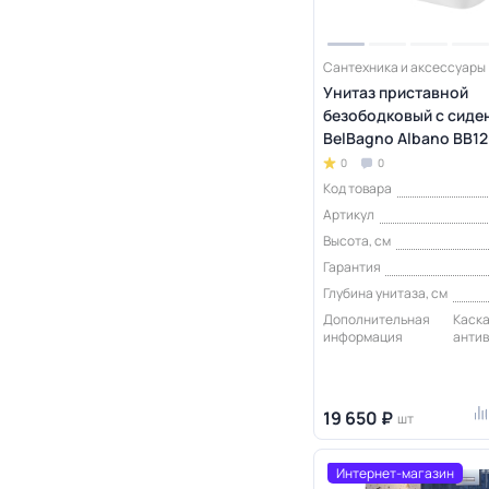
Сантехника и аксессуары
Унитаз приставной
безободковый с сиде
BelBagno Albano BB1
0
0
Код товара
Артикул
Высота, см
Гарантия
Глубина унитаза, см
Дополнительная
Каска
информация
анти
19 650 ₽
шт
Интернет-магазин