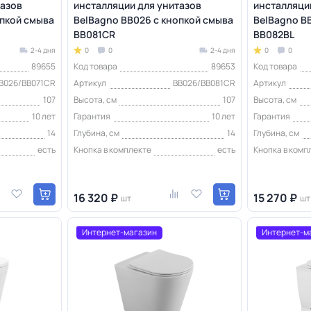
тазов
инсталляции для унитазов
инсталляци
опкой смыва
BelBagno BB026 с кнопкой смыва
BelBagno B
BB081CR
BB082BL
2-4 дня
0
0
2-4 дня
0
0
89655
Код товара
89653
Код товара
B026/BB071CR
Артикул
BB026/BB081CR
Артикул
107
Высота, см
107
Высота, см
10 лет
Гарантия
10 лет
Гарантия
14
Глубина, см
14
Глубина, см
есть
Кнопка в комплекте
есть
Кнопка в комп
16 320 ₽
15 270 ₽
шт
шт
Интернет-магазин
Интернет-м