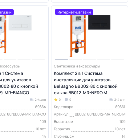
агазин
Интернет-магазин
 аксессуары
Сантехника и аксессуары
в 1 Система
Комплект 2 в 1 Система
и для унитазов
инсталляции для унитазов
B002-80 с кнопкой
BelBagno BB002-80 с кнопкой
09-MR-BIANCO
смыва BB012-MR-NERO.M
2-4 дня
0
0
2-4 дня
89664
Код товара
89661
002-80/BB009-MR-BIANCO
Артикул
BB002-80/BB012-MR-NERO.M
109
Высота, см
109
10 лет
Гарантия
10 лет
14
Глубина, см
14