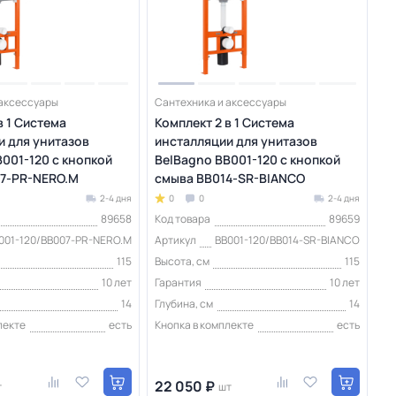
 аксессуары
Сантехника и аксессуары
в 1 Система
Комплект 2 в 1 Система
и для унитазов
инсталляции для унитазов
001-120 с кнопкой
BelBagno BB001-120 с кнопкой
7-PR-NERO.M
смыва BB014-SR-BIANCO
2-4 дня
0
0
2-4 дня
89658
Код товара
89659
001-120/BB007-PR-NERO.M
Артикул
BB001-120/BB014-SR-BIANCO
115
Высота, см
115
10 лет
Гарантия
10 лет
14
Глубина, см
14
лекте
есть
Кнопка в комплекте
есть
22 050 ₽
т
шт