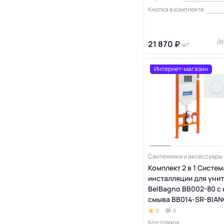
Кнопка в комплекте
21 870 ₽
шт
Интернет-магазин
Сантехника и аксессуары
Комплект 2 в 1 Систем
инсталляции для уни
BelBagno BB002-80 с
смыва BB014-SR-BIA
0
0
Код товара