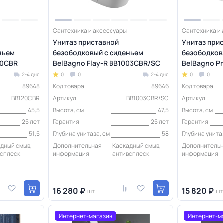
Сантехника и аксессуары
Сантехника и
Унитаз приставной
Унитаз при
ньем
безободковый с сиденьем
безободков
20CBR
BelBagno Flay-R BB1003CBR/SC
BelBagno P
2-4 дня
0
0
2-4 дня
0
0
89648
Код товара
89646
Код товара
BB120CBR
Артикул
BB1003CBR/SC
Артикул
45,5
Высота, см
47,5
Высота, см
25 лет
Гарантия
25 лет
Гарантия
51,5
Глубина унитаза, см
58
Глубина унита
дный смыв,
Дополнительная
Каскадный смыв,
Дополнитель
всплеск
информация
антивсплеск
информация
16 280 ₽
15 820 ₽
шт
шт
Интернет-магазин
Интернет-м