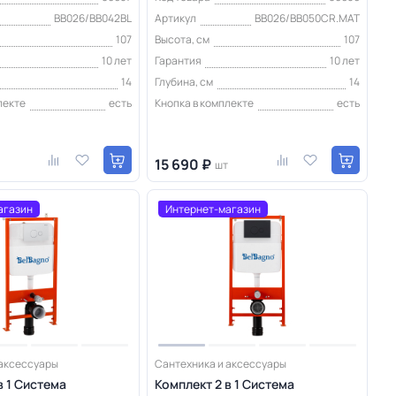
BB026/BB042BL
Артикул
BB026/BB050CR.MAT
107
Высота, см
107
10 лет
Гарантия
10 лет
14
Глубина, см
14
лекте
есть
Кнопка в комплекте
есть
15 690 ₽
шт
агазин
Интернет-магазин
 аксессуары
Сантехника и аксессуары
в 1 Система
Комплект 2 в 1 Система