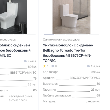
 аксессуары
Сантехника и аксессуары
облок с сиденьем
Унитаз-моноблок с сиденьем
eon безободковый
BelBagno Tornado Tre-Tor
-MN/SC
безободковый BB673CP-MN-
TOR/SC
2-4 дня
0
0
2-4 дня
89644
Код товара
89643
BB8617CPR-MN/SC
Артикул
BB673CP-MN-TOR/SC
76
Высота, см
80
25 лет
Гарантия
25 лет
за, см
66
Глубина унитаза, см
69
ная
Каскадный смыв,
антивсплеск
Материал
санфаянс