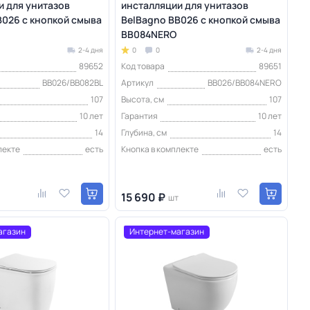
и для унитазов
инсталляции для унитазов
B026 с кнопкой смыва
BelBagno BB026 с кнопкой смыва
BB084NERO
2-4 дня
0
0
2-4 дня
89652
Код товара
89651
BB026/BB082BL
Артикул
BB026/BB084NERO
107
Высота, см
107
10 лет
Гарантия
10 лет
14
Глубина, см
14
лекте
есть
Кнопка в комплекте
есть
15 690 ₽
шт
агазин
Интернет-магазин