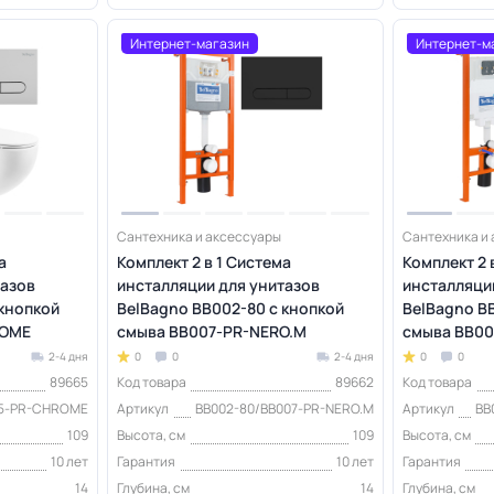
Интернет-магазин
Интернет-м
Сантехника и аксессуары
Сантехника и
а
Комплект 2 в 1 Система
Комплект 2 
тазов
инсталляции для унитазов
инсталляци
 кнопкой
BelBagno BB002-80 с кнопкой
BelBagno B
ROME
смыва BB007-PR-NERO.M
смыва BB0
2-4 дня
0
0
2-4 дня
0
0
89665
Код товара
89662
Код товара
05-PR-CHROME
Артикул
BB002-80/BB007-PR-NERO.M
Артикул
BB
109
Высота, см
109
Высота, см
10 лет
Гарантия
10 лет
Гарантия
14
Глубина, см
14
Глубина, см