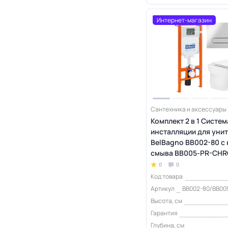
Интернет-магазин
Сантехника и аксессуары
Комплект 2 в 1 Систем
инсталляции для уни
BelBagno BB002-80 с
смыва BB005-PR-CH
0
0
Код товара
Артикул
BB002-80/BB0
Высота, см
Гарантия
Глубина, см