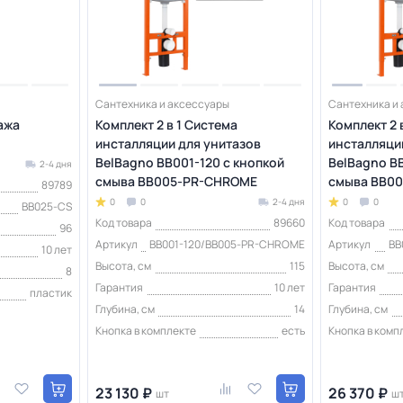
Сантехника и аксессуары
Сантехника и
ажа
Комплект 2 в 1 Система
Комплект 2 
инсталляции для унитазов
инсталляци
BelBagno BB001-120 с кнопкой
BelBagno BB
2-4 дня
смыва BB005-PR-CHROME
смыва BB00
89789
0
0
2-4 дня
0
0
BB025-CS
Код товара
89660
Код товара
96
Артикул
BB001-120/BB005-PR-CHROME
Артикул
BB
10 лет
Высота, см
115
Высота, см
8
Гарантия
10 лет
Гарантия
пластик
Глубина, см
14
Глубина, см
Кнопка в комплекте
есть
Кнопка в комп
23 130 ₽
26 370 ₽
шт
ш