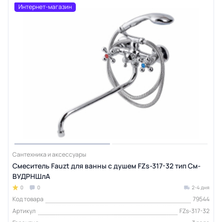
Интернет-магазин
Сантехника и аксессуары
Смеситель Fauzt для ванны с душем FZs-317-32 тип См-
ВУДРНШлА
0
0
2-4 дня
Код товара
79544
Артикул
FZs-317-32