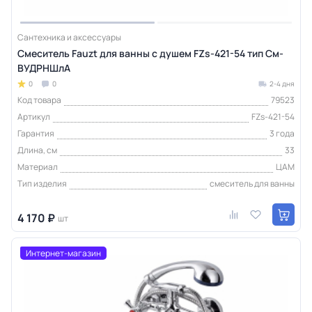
Сантехника и аксессуары
Смеситель Fauzt для ванны с душем FZs-421-54 тип См-
ВУДРНШлА
0
0
2-4 дня
Код товара
79523
Артикул
FZs-421-54
Гарантия
3 года
Длина, см
33
Материал
ЦАМ
Тип изделия
смеситель для ванны
4 170 ₽
шт
Интернет-магазин