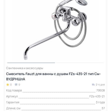
Сантехника и аксессуары
Смеситель Fauzt для ванны с душем FZs-435-21 тип См-
ВУДРНШлА
0
0
2-4 дня
Код товара
79508
Артикул
FZs-435-21
Гарантия
3 года
Длина, см
37