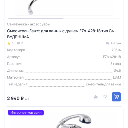
Сантехника и аксессуары
Смеситель Fauzt для ванны с душем FZs-428-18 тип См-
ВУДРНШлА
0
0
2-4 дня
Код товара
79514
Артикул
FZs-428-18
Гарантия
3 года
Длина, см
34,5
Материал
ЦАМ
Тип изделия
смеситель для ванны
2 940 ₽
шт
Интернет-магазин