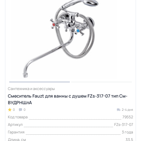
Сантехника и аксессуары
Смеситель Fauzt для ванны с душем FZs-317-07 тип См-
ВУДРНШлА
0
0
2-4 дня
Код товара
79552
Артикул
FZs-317-07
Гарантия
3 года
Длина, см
33,5