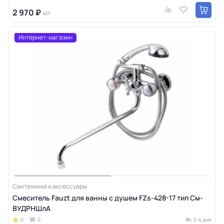
2 970 ₽
шт
Интернет-магазин
Сантехника и аксессуары
Смеситель Fauzt для ванны с душем FZs-428-17 тип См-
ВУДРНШлА
0
0
2-4 дня