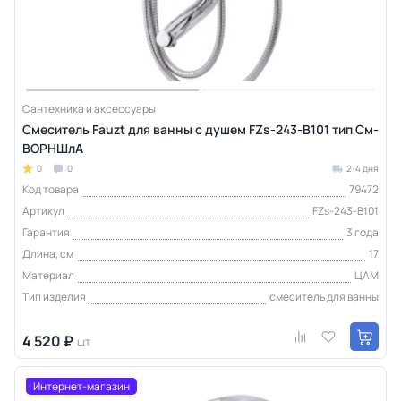
Сантехника и аксессуары
Смеситель Fauzt для ванны с душем FZs-243-B101 тип См-
ВОРНШлА
0
0
2-4 дня
Код товара
79472
Артикул
FZs-243-B101
Гарантия
3 года
Длина, см
17
Материал
ЦАМ
Тип изделия
смеситель для ванны
4 520 ₽
шт
Интернет-магазин