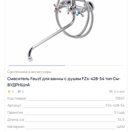
Сантехника и аксессуары
Смеситель Fauzt для ванны с душем FZs-428-54 тип См-
ВУДРНШлА
0
0
2-4 дня
Код товара
79557
Артикул
FZs-428-54
Гарантия
3 года
Длина, см
34,5
Материал
ЦАМ