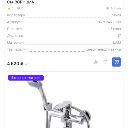
См-ВОРНШлА
0
0
2-4 дня
Код товара
79528
Артикул
FZs-243-B100
Гарантия
3 года
Длина, см
17
Материал
ЦАМ
Тип изделия
смеситель для ванны
4 520 ₽
шт
Интернет-магазин