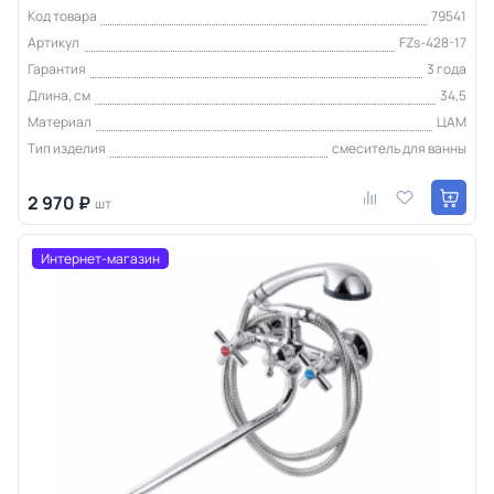
Код товара
79541
Артикул
FZs-428-17
Гарантия
3 года
Длина, см
34,5
Материал
ЦАМ
Тип изделия
смеситель для ванны
2 970 ₽
шт
Интернет-магазин