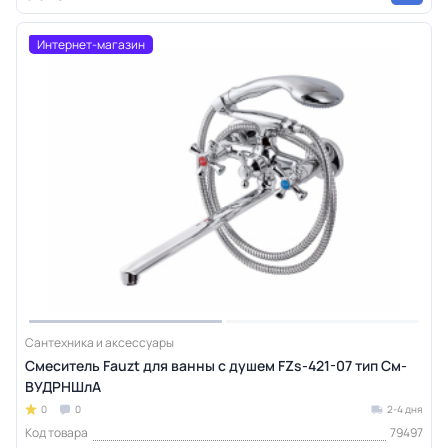
Интернет-магазин
Сантехника и аксессуары
Смеситель Fauzt для ванны с душем FZs-421-07 тип См-
ВУДРНШлА
0
0
2-4 дня
Код товара
79497