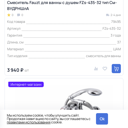
Смеситель Fauzt для ванны с душем FZs-435-32 тип См-
ВУДРНШлА
0
0
2-4 дня
Код товара
79495
Артикул
FZs-435-32
Гарантия
3 года
Длина, см
37
Материал
ЦАМ
Тип изделия
смеситель для ванны
3 940 ₽
шт
Интернет-магазин
Мы используем cookie, чтобы улучшить сайт.
Ok
Продолжая навигацию по сайту, вы соглашаетесь с
правилами использования
cookie.