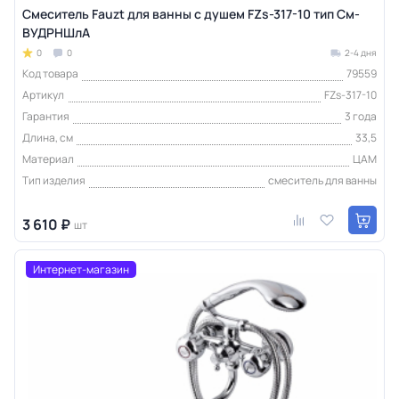
Смеситель Fauzt для ванны с душем FZs-317-10 тип См-
ВУДРНШлА
0
0
2-4 дня
Код товара
79559
Артикул
FZs-317-10
Гарантия
3 года
Длина, см
33,5
Материал
ЦАМ
Тип изделия
смеситель для ванны
3 610 ₽
шт
Интернет-магазин