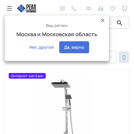
Ваш регион
Москва и Московская область
Сантехника и аксессуары
Сантехника Fauzt
Сантехника Fauzt
Нет, другой
Да, верно
По популярности
Интернет-магазин