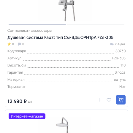
Сантехника и аксессуары
Душевая система Fauzt тип См-ВДшОРНТрА FZs-305
0
0
2-4 дня
Код товара
80739
Артикул
FZs-305
Высота, см
110
Гарантия
3 года
Материал
латунь
Термостат
Нет
12 490 ₽
шт
Интернет-магазин