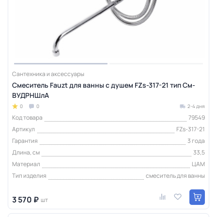
Сантехника и аксессуары
Смеситель Fauzt для ванны с душем FZs-317-21 тип См-
ВУДРНШлА
0
0
2-4 дня
Код товара
79549
Артикул
FZs-317-21
Гарантия
3 года
Длина, см
33,5
Материал
ЦАМ
Тип изделия
смеситель для ванны
3 570 ₽
шт