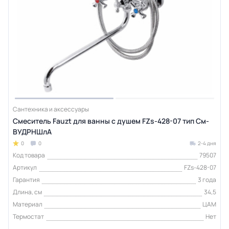
Сантехника и аксессуары
Смеситель Fauzt для ванны с душем FZs-428-07 тип См-
ВУДРНШлА
0
0
2-4 дня
Код товара
79507
Артикул
FZs-428-07
Гарантия
3 года
Длина, см
34,5
Материал
ЦАМ
Термостат
Нет