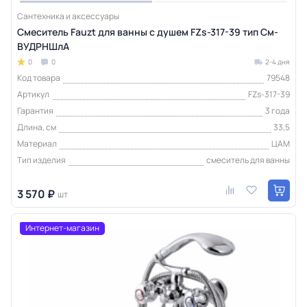
Сантехника и аксессуары
Смеситель Fauzt для ванны с душем FZs-317-39 тип См-
ВУДРНШлА
0
0
2-4 дня
Код товара
79548
Артикул
FZs-317-39
Гарантия
3 года
Длина, см
33,5
Материал
ЦАМ
Тип изделия
смеситель для ванны
3 570 ₽
шт
Интернет-магазин