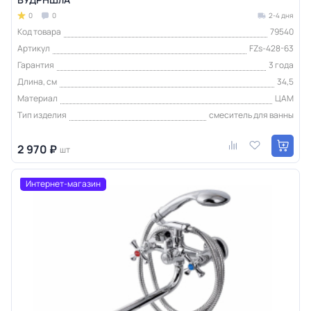
0
0
2-4 дня
Код товара
79540
Артикул
FZs-428-63
Гарантия
3 года
Длина, см
34,5
Материал
ЦАМ
Тип изделия
смеситель для ванны
2 970 ₽
шт
Интернет-магазин