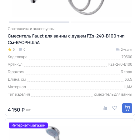
Сантехника и аксессуары
Смеситель Fauzt для ванны с душем FZs-240-B100 тип
См-ВУОРНШлА
0
0
2-4 дня
Код товара
79500
Артикул
FZs-240-B100
Гарантия
3 года
Длина, см
33,5
Материал
ЦАМ
Тип изделия
смеситель для ванны
4 150 ₽
шт
Интернет-магазин