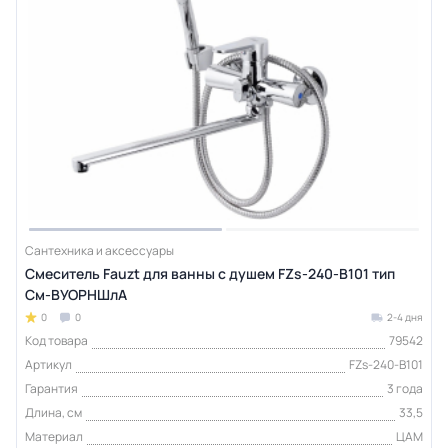
Сантехника и аксессуары
Смеситель Fauzt для ванны с душем FZs-240-B101 тип
См-ВУОРНШлА
0
0
2-4 дня
Код товара
79542
Артикул
FZs-240-B101
Гарантия
3 года
Длина, см
33,5
Материал
ЦАМ