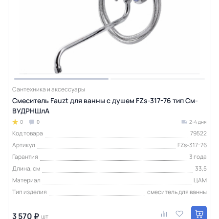
Сантехника и аксессуары
Смеситель Fauzt для ванны с душем FZs-317-76 тип См-
ВУДРНШлА
0
0
2-4 дня
Код товара
79522
Артикул
FZs-317-76
Гарантия
3 года
Длина, см
33,5
Материал
ЦАМ
Тип изделия
смеситель для ванны
3 570 ₽
шт