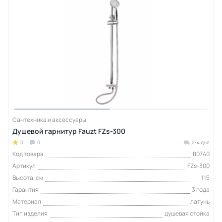
Сантехника и аксессуары
Душевой гарнитур Fauzt FZs-300
0
0
2-4 дня
Код товара
80740
Артикул
FZs-300
Высота, см
115
Гарантия
3 года
Материал
латунь
Тип изделия
душевая стойка