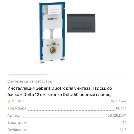
Сантехника и аксессуары
Инсталляция Geberit Duofix для унитаза, 112 см, со
бачком Delta 12 см, кнопка Delta50 черный глянец
0
0
2-4 дня
Код товара
88344
Артикул
458.128.DW.1
Высота, см
114
Глубина, см
14,5