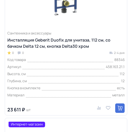
Сантехника и аксессуары
Инсталляция Geberit Duofix для унитаза, 112 см, со
бачком Delta 12 см, кнопка Delta30 хром
0
0
2-4 дня
Код товара
88346
Артикул
458.163.21.1
Высота, см
112
Глубина, см
12
Кнопка в комплекте
есть
Материал
металл
23 611 ₽
шт
Интернет-магазин