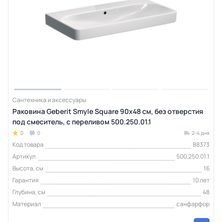
Сантехника и аксессуары
Раковина Geberit Smyle Square 90х48 см, без отверстия
под смеситель, с переливом 500.250.01.1
0
0
2-4 дня
Код товара
88373
Артикул
500.250.01.1
Высота, см
16
Гарантия
10 лет
Глубина, см
48
Материал
санфарфор