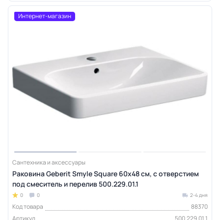
Интернет-магазин
Сантехника и аксессуары
Раковина Geberit Smyle Square 60х48 см, с отверстием
под смеситель и перелив 500.229.01.1
0
0
2-4 дня
Код товара
88370
Артикул
500.229.01.1