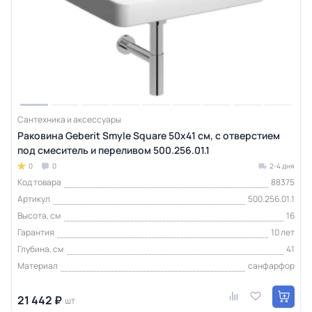
Сантехника и аксессуары
Раковина Geberit Smyle Square 50х41 см, с отверстием
под смеситель и переливом 500.256.01.1
0
0
2-4 дня
Код товара
88375
Артикул
500.256.01.1
Высота, см
16
Гарантия
10 лет
Глубина, см
41
Материал
санфарфор
21 442 ₽
шт