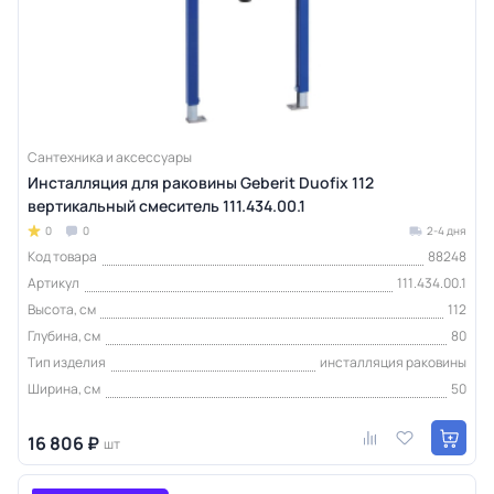
Сантехника и аксессуары
Инсталляция для раковины Geberit Duofix 112
вертикальный смеситель 111.434.00.1
0
0
2-4 дня
Код товара
88248
Артикул
111.434.00.1
Высота, см
112
Глубина, см
80
Тип изделия
инсталляция раковины
Ширина, см
50
16 806 ₽
шт