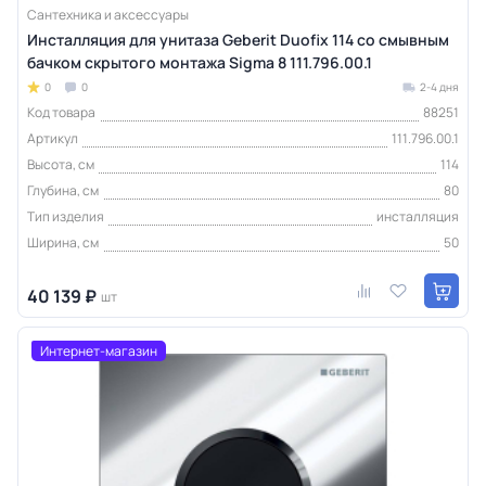
Сантехника и аксессуары
Инсталляция для унитаза Geberit Duofix 114 со смывным
бачком скрытого монтажа Sigma 8 111.796.00.1
0
0
2-4 дня
Код товара
88251
Артикул
111.796.00.1
Высота, см
114
Глубина, см
80
Тип изделия
инсталляция
Ширина, см
50
40 139 ₽
шт
Интернет-магазин