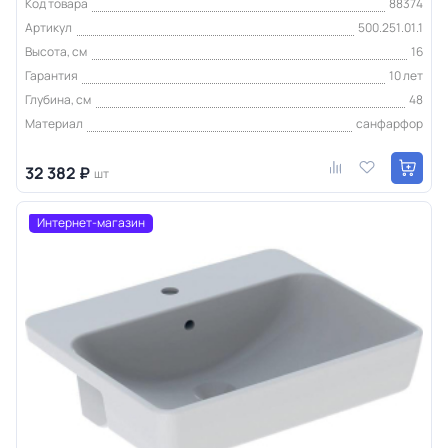
Код товара
88374
Артикул
500.251.01.1
Высота, см
16
Гарантия
10 лет
Глубина, см
48
Материал
санфарфор
32 382 ₽
шт
Интернет-магазин