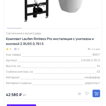
Сантехника и аксессуары
Комплект Laufen Rimless Pro инсталяция с унитазом и
кнопкой Z.RU93.0.761.5
0
0
2-4 дня
Код товара
86517
Артикул
Z.RU93.0.761.5
Высота, см
34
Глубина унитаза, см
53
Материал
санфарфор
Материал сиденья
дюропласт
42 580 ₽
шт