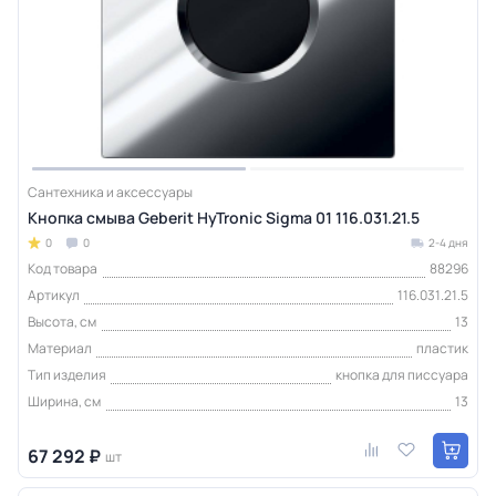
Сантехника и аксессуары
Кнопка смыва Geberit HyTronic Sigma 01 116.031.21.5
0
0
2-4 дня
Код товара
88296
Артикул
116.031.21.5
Высота, см
13
Материал
пластик
Тип изделия
кнопка для писсуара
Ширина, см
13
67 292 ₽
шт