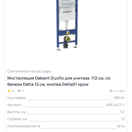
Сантехника и аксессуары
Инсталляция Geberit Duofix для унитаза, 112 см, со
бачком Delta 12 см, кнопка Delta01 хром
0
0
2-4 дня
Код товара
88345
Артикул
458.149.21.1
Высота, см
112
Глубина, см
12
Кнопка в комплекте
есть