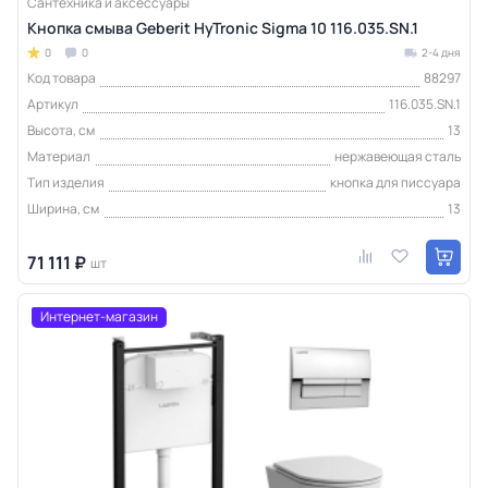
Сантехника и аксессуары
Кнопка смыва Geberit HyTronic Sigma 10 116.035.SN.1
0
0
2-4 дня
Код товара
88297
Артикул
116.035.SN.1
Высота, см
13
Материал
нержавеющая сталь
Тип изделия
кнопка для писсуара
Ширина, см
13
71 111 ₽
шт
Интернет-магазин