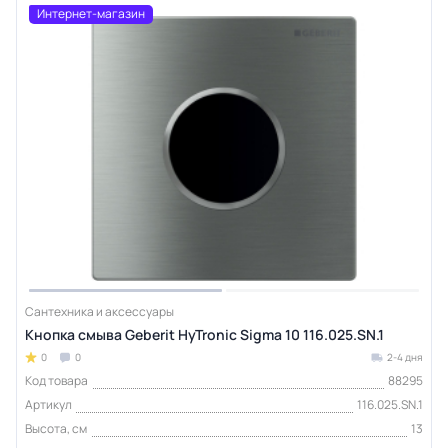
Интернет-магазин
Сантехника и аксессуары
Кнопка смыва Geberit HyTronic Sigma 10 116.025.SN.1
0
0
2-4 дня
Код товара
88295
Артикул
116.025.SN.1
Высота, см
13