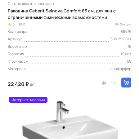
Сантехника и аксессуары
Раковина Geberit Selnova Comfort 65 см, для лиц с
ограниченными физическими возможностями
0
0
2-4 дня
Код товара
88476
Артикул
500.292.01.1
Высота, см
15
Гарантия
10 лет
Глубина, см
55
Материал
санфарфор
22 420 ₽
шт
Интернет-магазин