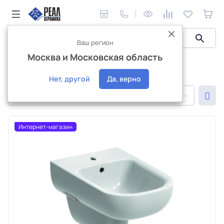
Ваш регион
Москва и Московская область
Сантехника и аксессуары
Сантехника из Швейцарии
Сантехника из Швейцарии
Нет, другой
Да, верно
По популярности
Интернет-магазин