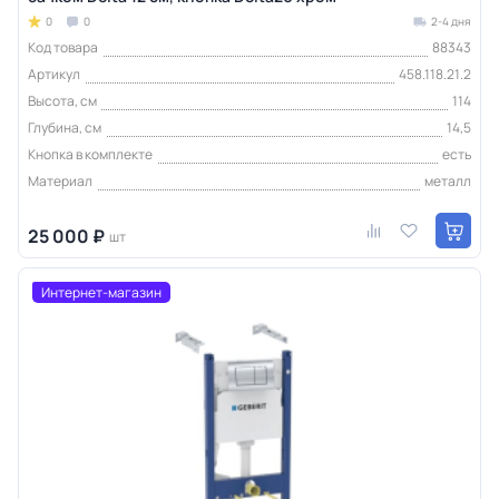
0
0
2-4 дня
Код товара
88343
Артикул
458.118.21.2
Высота, см
114
Глубина, см
14,5
Кнопка в комплекте
есть
Материал
металл
25 000 ₽
шт
Интернет-магазин