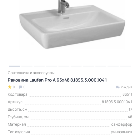
Сантехника и аксессуары
Раковина Laufen Pro A 65x48 8.1895.3.000.104.1
0
0
2-4 дня
Код товара
86511
Артикул
8.1895.3.000.104.1
Высота, см
17
Глубина, см
48
Материал
санфарфор
Тип изделия
умывальник