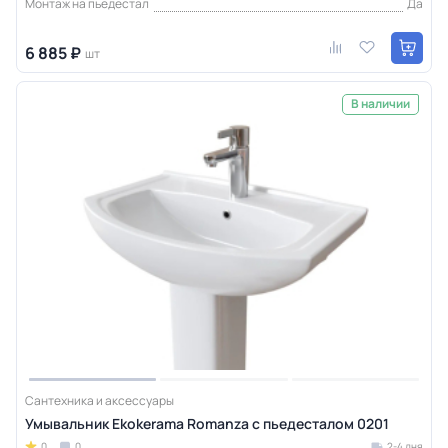
Монтаж на пьедестал
Да
6 885 ₽
шт
В наличии
Сантехника и аксессуары
Умывальник Ekokerama Romanza с пьедесталом 0201
0
0
2-4 дня