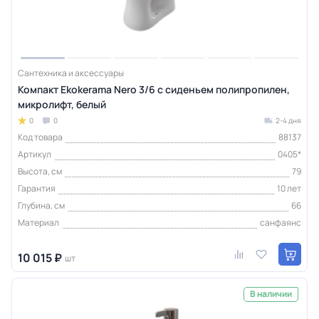
Сантехника и аксессуары
Компакт Ekokerama Nero 3/6 с сиденьем полипропилен,
микролифт, белый
0
0
2-4 дня
Код товара
88137
Артикул
0405*
Высота, см
79
Гарантия
10 лет
Глубина, см
66
Материал
санфаянс
10 015 ₽
шт
В наличии