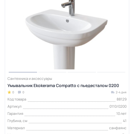
Сантехника и аксессуары
Умывальник Ekokerama Compatto с пьедесталом 0200
0
0
2-4 дня
Код товара
88129
Артикул
0110/0200
Гарантия
10 лет
Глубина, см
41
Материал
санфаянс