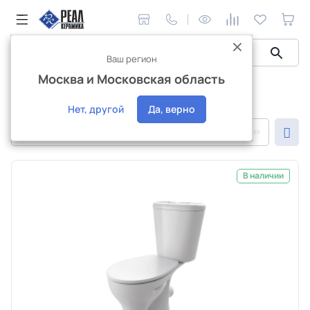
Ваш регион
Москва и Московская область
Сантехника и аксессуары
Сантехника Ekokerama
Сантехника Ekokerama
Нет, другой
Да, верно
По популярности
В наличии