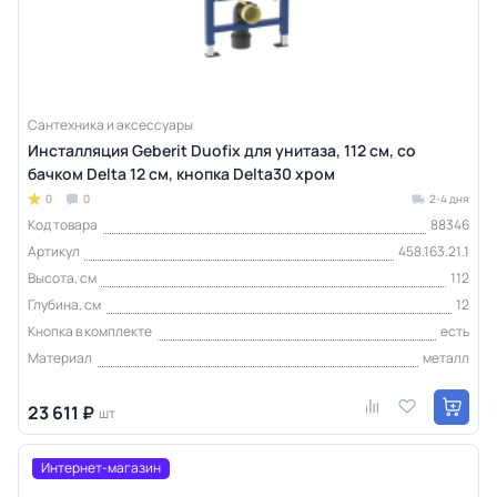
Сантехника и аксессуары
Инсталляция Geberit Duofix для унитаза, 112 см, со
бачком Delta 12 см, кнопка Delta30 хром
0
0
2-4 дня
Код товара
88346
Артикул
458.163.21.1
Высота, см
112
Глубина, см
12
Кнопка в комплекте
есть
Материал
металл
23 611 ₽
шт
Интернет-магазин