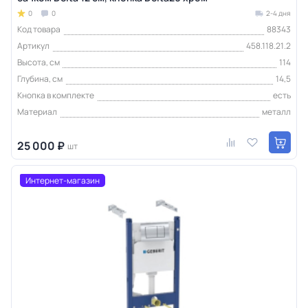
0
0
2-4 дня
Код товара
88343
Артикул
458.118.21.2
Высота, см
114
Глубина, см
14,5
Кнопка в комплекте
есть
Материал
металл
25 000 ₽
шт
Интернет-магазин