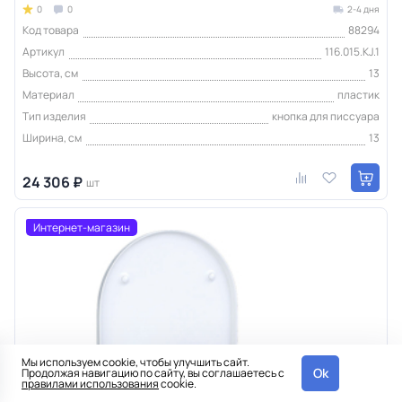
0
0
2-4 дня
Код товара
88294
Артикул
116.015.KJ.1
Высота, см
13
Материал
пластик
Тип изделия
кнопка для писсуара
Ширина, см
13
24 306 ₽
шт
Интернет-магазин
Мы используем cookie, чтобы улучшить сайт.
Ok
Продолжая навигацию по сайту, вы соглашаетесь с
правилами использования
cookie.