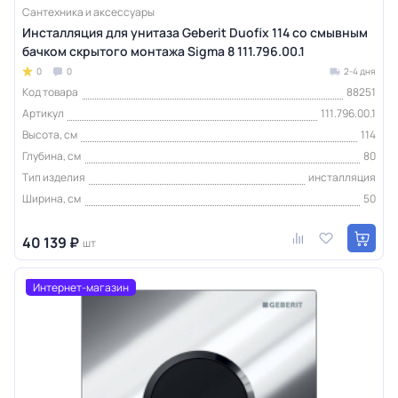
Сантехника и аксессуары
Инсталляция для унитаза Geberit Duofix 114 со смывным
бачком скрытого монтажа Sigma 8 111.796.00.1
0
0
2-4 дня
Код товара
88251
Артикул
111.796.00.1
Высота, см
114
Глубина, см
80
Тип изделия
инсталляция
Ширина, см
50
40 139 ₽
шт
Интернет-магазин