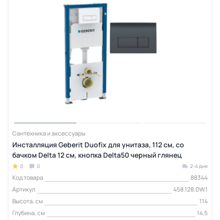
Сантехника и аксессуары
Инсталляция Geberit Duofix для унитаза, 112 см, со
бачком Delta 12 см, кнопка Delta50 черный глянец
0
0
2-4 дня
Код товара
88344
Артикул
458.128.DW.1
Высота, см
114
Глубина, см
14,5