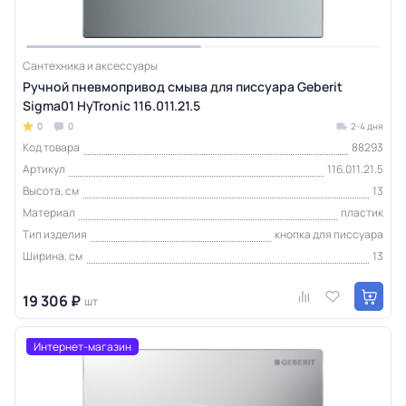
Сантехника и аксессуары
Ручной пневмопривод смыва для писсуара Geberit
Sigma01 HyTroniс 116.011.21.5
0
0
2-4 дня
Код товара
88293
Артикул
116.011.21.5
Высота, см
13
Материал
пластик
Тип изделия
кнопка для писсуара
Ширина, см
13
19 306 ₽
шт
Интернет-магазин