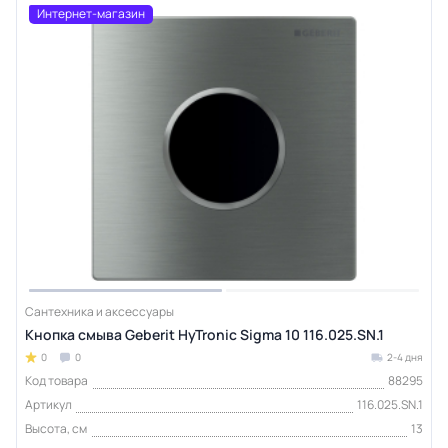
Интернет-магазин
Сантехника и аксессуары
Кнопка смыва Geberit HyTronic Sigma 10 116.025.SN.1
0
0
2-4 дня
Код товара
88295
Артикул
116.025.SN.1
Высота, см
13