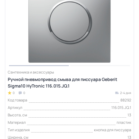
Сантехника и аксессуары
Ручной пневмопривод смыва для писсуара Geberit
Sigma10 HyTroniс 116.015.JQ.1
0
0
2-4 дня
Код товара
88292
Артикул
116.015.JQ.1
Высота, см
13
Материал
пластик
Тип изделия
кнопка для писсуара
Ширина, см
13