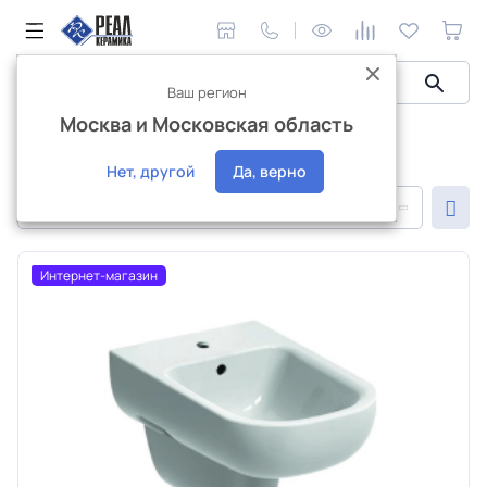
Ваш регион
Москва и Московская область
Сантехника и аксессуары
Сантехника Geberit
Сантехника Geberit
Нет, другой
Да, верно
По популярности
Интернет-магазин