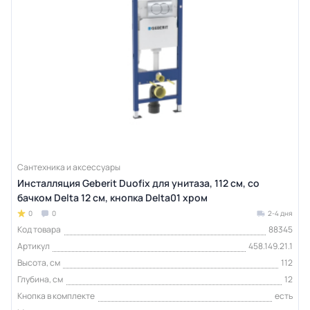
Сантехника и аксессуары
Инсталляция Geberit Duofix для унитаза, 112 см, со
бачком Delta 12 см, кнопка Delta01 хром
0
0
2-4 дня
Код товара
88345
Артикул
458.149.21.1
Высота, см
112
Глубина, см
12
Кнопка в комплекте
есть