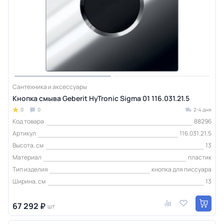
Сантехника и аксессуары
Кнопка смыва Geberit HyTronic Sigma 01 116.031.21.5
0
0
2-4 дня
Код товара
88296
Артикул
116.031.21.5
Высота, см
13
Материал
пластик
Тип изделия
кнопка для писсуара
Ширина, см
13
67 292 ₽
шт