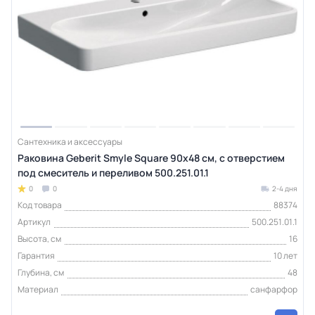
Сантехника и аксессуары
Раковина Geberit Smyle Square 90х48 см, с отверстием
под смеситель и переливом 500.251.01.1
0
0
2-4 дня
Код товара
88374
Артикул
500.251.01.1
Высота, см
16
Гарантия
10 лет
Глубина, см
48
Материал
санфарфор