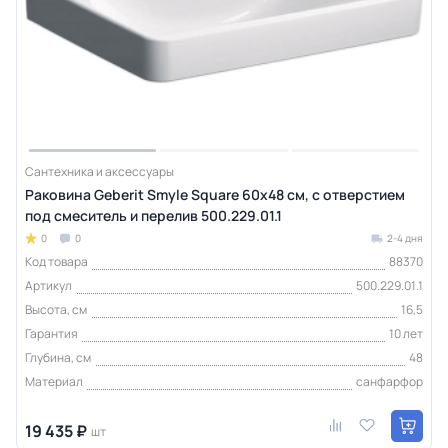
Сантехника и аксессуары
Раковина Geberit Smyle Square 60х48 см, с отверстием
под смеситель и перелив 500.229.01.1
0
0
2-4 дня
Код товара
88370
Артикул
500.229.01.1
Высота, см
16,5
Гарантия
10 лет
Глубина, см
48
Материал
санфарфор
19 435 ₽
шт