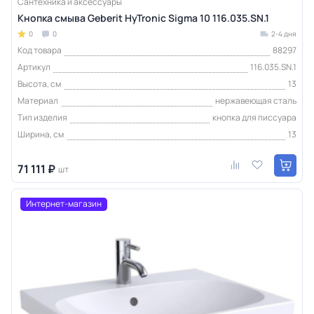
Сантехника и аксессуары
Кнопка смыва Geberit HyTronic Sigma 10 116.035.SN.1
0
0
2-4 дня
Код товара
88297
Артикул
116.035.SN.1
Высота, см
13
Материал
нержавеющая сталь
Тип изделия
кнопка для писсуара
Ширина, см
13
71 111 ₽
шт
Интернет-магазин