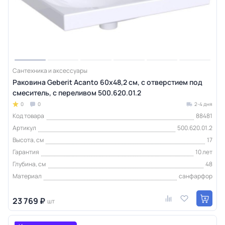
Сантехника и аксессуары
Раковина Geberit Acanto 60х48,2 см, с отверстием под
смеситель, с переливом 500.620.01.2
0
0
2-4 дня
Код товара
88481
Артикул
500.620.01.2
Высота, см
17
Гарантия
10 лет
Глубина, см
48
Материал
санфарфор
23 769 ₽
шт