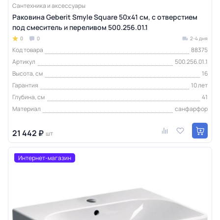
Сантехника и аксессуары
Раковина Geberit Smyle Square 50х41 см, с отверстием
под смеситель и переливом 500.256.01.1
0
0
2-4 дня
Код товара
88375
Артикул
500.256.01.1
Высота, см
16
Гарантия
10 лет
Глубина, см
41
Материал
санфарфор
21 442 ₽
шт
Интернет-магазин