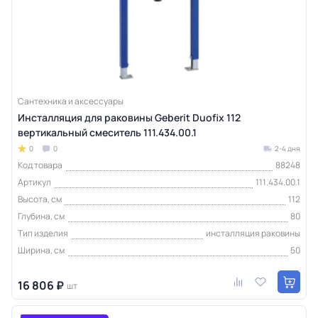
Сантехника и аксессуары
Инсталляция для раковины Geberit Duofix 112
вертикальный смеситель 111.434.00.1
0
0
2-4 дня
Код товара
88248
Артикул
111.434.00.1
Высота, см
112
Глубина, см
80
Тип изделия
инсталляция раковины
Ширина, см
50
16 806 ₽
шт