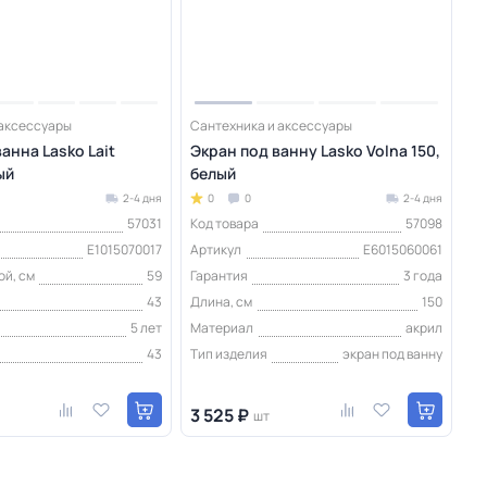
 аксессуары
Сантехника и аксессуары
анна Lasko Lait
Экран под ванну Lasko Volna 150,
ый
белый
2-4 дня
0
0
2-4 дня
57031
Код товара
57098
E1015070017
Артикул
E6015060061
ой, см
59
Гарантия
3 года
43
Длина, см
150
5 лет
Материал
акрил
43
Тип изделия
экран под ванну
3 525 ₽
шт