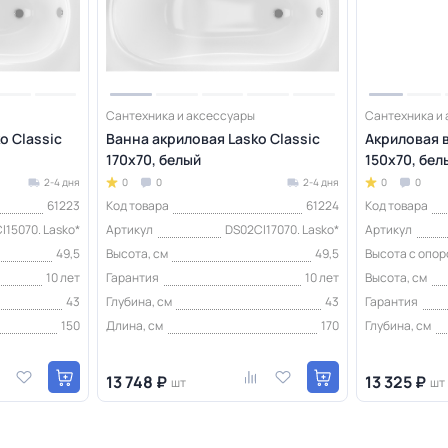
Сантехника и аксессуары
Сантехника и
o Classic
Ванна акриловая Lasko Classic
Акриловая в
170х70, белый
150х70, бел
2-4 дня
0
0
2-4 дня
0
0
61223
Код товара
61224
Код товара
l15070. Lasko*
Артикул
DS02Cl17070. Lasko*
Артикул
49,5
Высота, см
49,5
Высота с опор
10 лет
Гарантия
10 лет
Высота, см
43
Глубина, см
43
Гарантия
150
Длина, см
170
Глубина, см
13 748 ₽
13 325 ₽
шт
шт