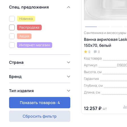
Спец. предложения
Новинка
Распродажа
Сантехника и аксессуары
Акция
Ванна акриловая Lask
Интернет-магазин
150х70, белый
0
0
Код товара
Страна
Артикул
DS02C
Высота, см
Бренд
Гарантия
Глубина, см
Тип изделия
Длина, см
Показать товаров: 4
12 257 ₽
шт
Сбросить фильтр