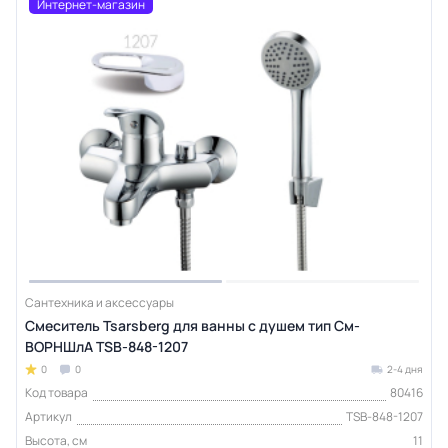
Интернет-магазин
Сантехника и аксессуары
Смеситель Tsarsberg для ванны с душем тип См-
ВОРНШлА TSB-848-1207
0
0
2-4 дня
Код товара
80416
Артикул
TSB-848-1207
Высота, см
11