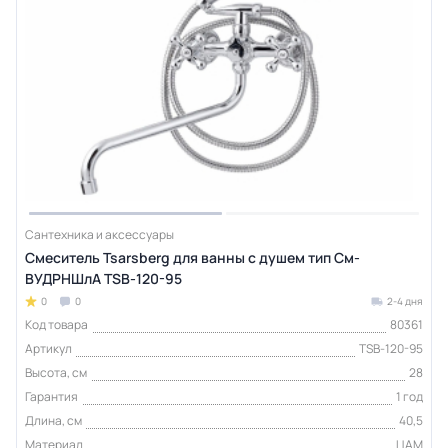
Сантехника и аксессуары
Смеситель Tsarsberg для ванны с душем тип См-
ВУДРНШлА TSB-120-95
0
0
2-4 дня
Код товара
80361
Артикул
TSB-120-95
Высота, см
28
Гарантия
1 год
Длина, см
40,5
Материал
ЦАМ