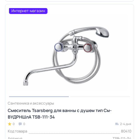
Интернет-магазин
Сантехника и аксессуары
Смеситель Tsarsberg для ванны с душем тип См-
ВУДРНШлА TSB-111-34
0
0
2-4 дня
Код товара
80410
Артикул
TSB-111-34