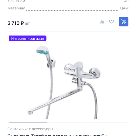
Длина, см
40
Материал
ЦАМ
2 710 ₽
шт
Интернет-магазин
Сантехника и аксессуары
Смеситель Tsarsberg для ванны с душем тип См-