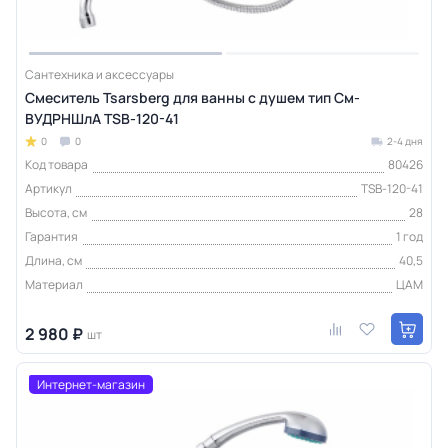
Сантехника и аксессуары
Смеситель Tsarsberg для ванны с душем тип См-
ВУДРНШлА TSB-120-41
0
0
2-4 дня
Код товара
80426
Артикул
TSB-120-41
Высота, см
28
Гарантия
1 год
Длина, см
40,5
Материал
ЦАМ
2 980 ₽
шт
Интернет-магазин