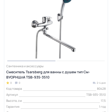
Сантехника и аксессуары
Смеситель Tsarsberg для ванны с душем тип См-
ВУОРНШлА TSB-935-3510
0
0
2-4 дня
Код товара
80428
Артикул
TSB-935-3510
Высота, см
17,5
Гарантия
1 год