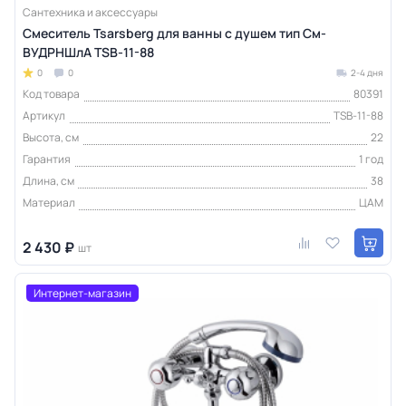
Сантехника и аксессуары
Смеситель Tsarsberg для ванны с душем тип См-
ВУДРНШлА TSB-11-88
0
0
2-4 дня
Код товара
80391
Артикул
TSB-11-88
Высота, см
22
Гарантия
1 год
Длина, см
38
Материал
ЦАМ
2 430 ₽
шт
Интернет-магазин