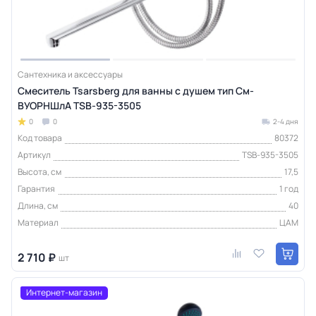
Сантехника и аксессуары
Смеситель Tsarsberg для ванны с душем тип См-
ВУОРНШлА TSB-935-3505
0
0
2-4 дня
Код товара
80372
Артикул
TSB-935-3505
Высота, см
17,5
Гарантия
1 год
Длина, см
40
Материал
ЦАМ
2 710 ₽
шт
Интернет-магазин