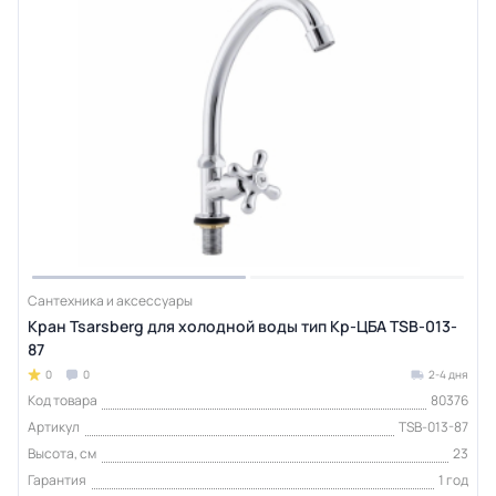
Сантехника и аксессуары
Кран Tsarsberg для холодной воды тип Кр-ЦБА TSB-013-
87
0
0
2-4 дня
Код товара
80376
Артикул
TSB-013-87
Высота, см
23
Гарантия
1 год