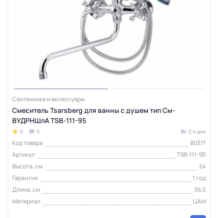
Сантехника и аксессуары
Смеситель Tsarsberg для ванны с душем тип См-
ВУДРНШлА TSB-111-95
0
0
2-4 дня
Код товара
80371
Артикул
TSB-111-95
Высота, см
24
Гарантия
1 год
Длина, см
36,5
Материал
ЦАМ