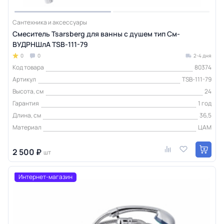
Сантехника и аксессуары
Смеситель Tsarsberg для ванны с душем тип См-
ВУДРНШлА TSB-111-79
0
0
2-4 дня
Код товара
80374
Артикул
TSB-111-79
Высота, см
24
Гарантия
1 год
Длина, см
36,5
Материал
ЦАМ
2 500 ₽
шт
Интернет-магазин