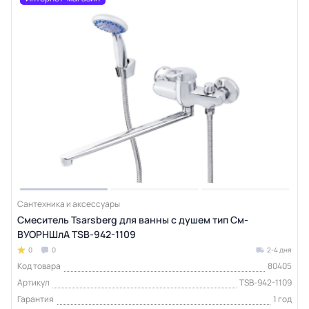
Сантехника и аксессуары
Смеситель Tsarsberg для ванны с душем тип См-
ВУОРНШлА TSB-942-1109
0
0
2-4 дня
Код товара
80405
Артикул
TSB-942-1109
Гарантия
1 год