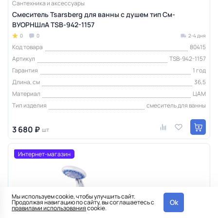
Сантехника и аксессуары
Смеситель Tsarsberg для ванны с душем тип См-
ВУОРНШлА TSB-942-1157
0
0
2-4 дня
Код товара
80415
Артикул
TSB-942-1157
Гарантия
1 год
Длина, см
36,5
Материал
ЦАМ
Тип изделия
смеситель для ванны
3 680 ₽
шт
Интернет-магазин
Мы используем cookie, чтобы улучшить сайт.
Ok
Продолжая навигацию по сайту, вы соглашаетесь с
правилами использования
cookie.