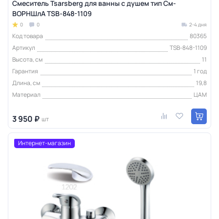
Смеситель Tsarsberg для ванны с душем тип См-
ВОРНШлА TSB-848-1109
0
0
2-4 дня
Код товара
80365
Артикул
TSB-848-1109
Высота, см
11
Гарантия
1 год
Длина, см
19,8
Материал
ЦАМ
3 950 ₽
шт
Интернет-магазин