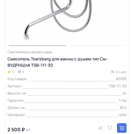
Сантехника и аксессуары
Смеситель Tsarsberg для ванны с душем тип См-
ВУДРНШлА TSB-111-30
0
0
2-4 дня
Код товара
80395
Артикул
TSB-111-30
Высота, см
24
Гарантия
1 год
Длина, см
36,5
Материал
ЦАМ
2 500 ₽
шт