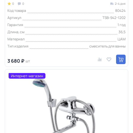
0
0
2-4 дня
Код товара
80424
Артикул
TSB-942-1202
Гарантия
1 год
Длина, см
36,5
Материал
ЦАМ
Тип изделия
смеситель для ванны
3 680 ₽
шт
Интернет-магазин