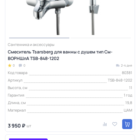
Сантехника и аксессуары
Смеситель Tsarsberg для ванны с душем тип См-
ВОРНШлА TSB-848-1202
0
0
2-4 дня
Код товара
80381
Артикул
TSB-848-1202
Высота, см
11
Гарантия
1 год
Длина, см
19,8
Материал
ЦАМ
3 950 ₽
шт