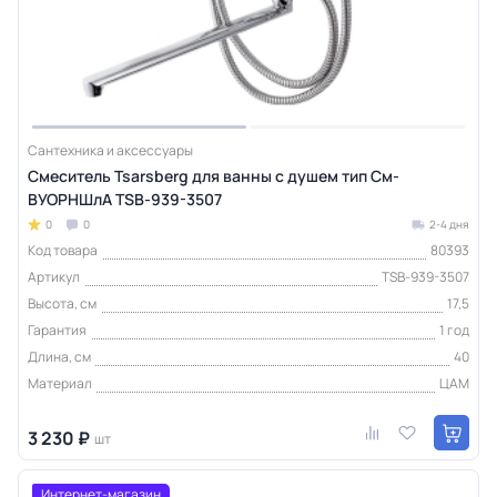
Сантехника и аксессуары
Смеситель Tsarsberg для ванны с душем тип См-
ВУОРНШлА TSB-939-3507
0
0
2-4 дня
Код товара
80393
Артикул
TSB-939-3507
Высота, см
17,5
Гарантия
1 год
Длина, см
40
Материал
ЦАМ
3 230 ₽
шт
Интернет-магазин