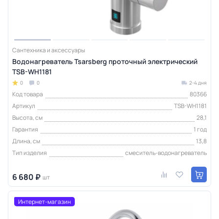
Сантехника и аксессуары
Водонагреватель Tsarsberg проточный электрический
TSB-WH1181
0
0
2-4 дня
Код товара
80366
Артикул
TSB-WH1181
Высота, см
28,1
Гарантия
1 год
Длина, см
13,8
Тип изделия
смеситель-водонагреватель
6 680 ₽
шт
Интернет-магазин