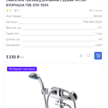
ВУОРНШлА TSB-939-3505
0
0
2-4 дня
Код товара
80408
Артикул
TSB-939-3505
Высота, см
17,5
Гарантия
1 год
Длина, см
40
Материал
ЦАМ
3 230 ₽
шт
Интернет-магазин