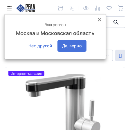
Ваш регион
Москва и Московская область
Сантехника и аксессуары
Сантехника Tsarsberg
Сантехника Tsarsberg
Нет, другой
Да, верно
По популярности
Интернет-магазин